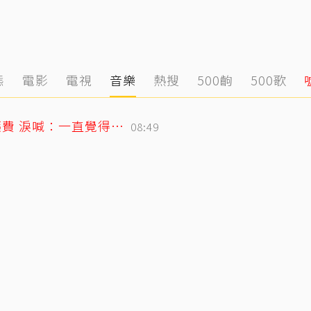
態
電影
電視
音樂
熱搜
500齣
500歌
26歲女偶像童年罹癌！父母賣飯捲籌醫藥費 淚喊：一直覺得都是我的錯
08:49