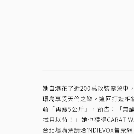
她自爆花了近200萬改裝露營車
環島享受天倫之樂。這回打造相
前「再瘦5公斤」，預告：「無
拭目以待！」她也獲得CARAT
台北場購票請洽iNDIEVOX售票網