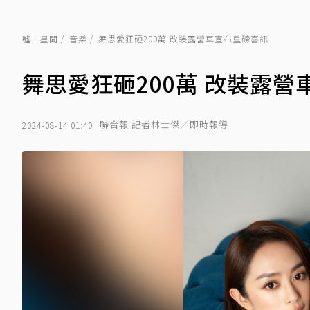
噓！星聞
音樂
舞思愛狂砸200萬 改裝露營車宣布重磅喜訊
舞思愛狂砸200萬 改裝露
聯合報 記者林士傑／即時報導
2024-08-14 01:40