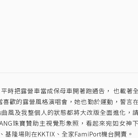
，平時把露營車當成保母車開著跑通告， 也載著
當喜歡的露營風格演唱會，她也勤於運動，誓言
論曲風及我整個人的狀態都將大改版全面進化，
 WANG珠寶贊助主視覺形象照，看起來宛如女神
、基隆場則在KKTIX、全家FamiPort機台開賣。