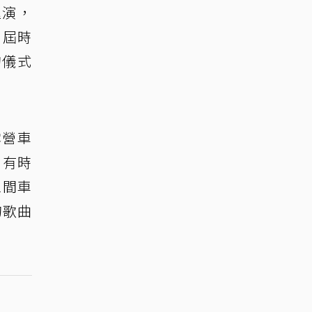
巡演，
，屆時
的儀式
露營車
，有時
區間車
的歌曲