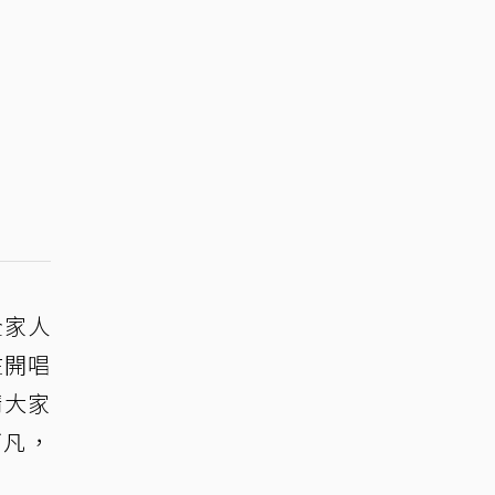
全家人
在開唱
請大家
下凡，