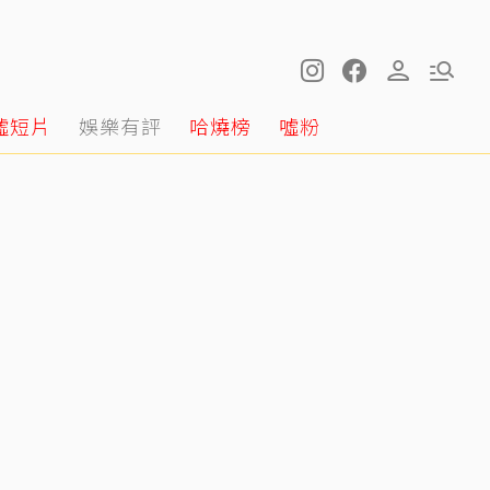
噓短片
娛樂有評
哈燒榜
噓粉