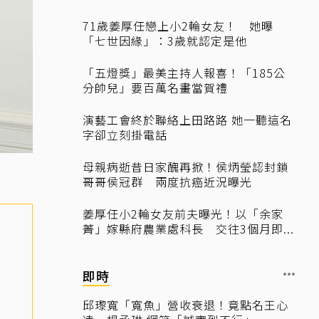
71歲姜厚任戀上小2輪女友！ 她曝
「七世因緣」：3歲就認定是他
「五燈獎」最美主持人報喜！「185公
分帥兒」要百萬名畫當賀禮
演藝工會終於聯絡上田路路 她一聽這名
字卻立刻掛電話
母親病逝昔日家醜再掀！侯炳瑩認封鎖
哥哥侯冠群 兩度抗癌近況曝光
姜厚任小2輪女友前夫曝光！以「余家
菁」嫁縣府農業處科長 交往3個月即...
即時
邱瓈寬「寬魚」營收衰退！竟點名王心