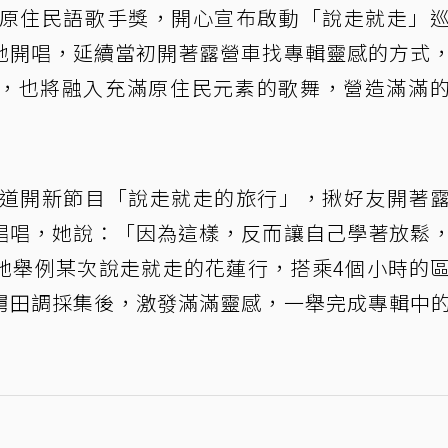
原住民語歌手獎，開心宣布啟動「說走就走」
地開唱，延續當初開著露營車找專輯靈感的方式
，也將融入充滿原住民元素的歌舞，營造滿滿
頻道開新節目「說走就走的旅行」，揪好友開著
唱唱，她說：「因為這樣，反而讓自己學著放鬆
她舉例某次說走就走的花蓮行，搭乘4個小時的
舅田調採集後，激發滿滿靈感，一舉完成專輯中