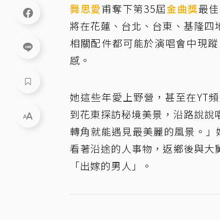
舞思愛
甫奪下第35屆
金曲獎
最佳
將在花蓮、台北、台東、基隆四
相關配件都可能於演唱會中現蹤
感。
她這些年愛上野營，甚至在YT
到花東探訪秘境美景，沿路說說
轉角就能遇見最美麗的風景。」
看著沿途的人事物，返鄉後與大
「出嫁的男人」。