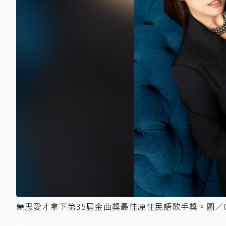
舞思愛才拿下第35屆金曲獎最佳原住民語歌手獎。圖／CA