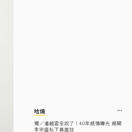
哈燒
獨／潘越雲全說了！40年感情曝光 揭開
李宗盛私下真面目