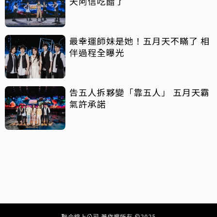
天阿信吃醋了
最幸運師妹是她！五月天不瞞了 相
伴過程全曝光
告五人拆夥變「靠五人」 五月天霸
氣許承諾
聯合線上公司 著作權所有 ©2025