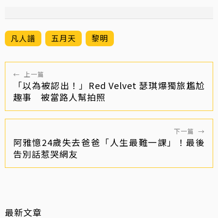
凡人譜
五月天
黎明
←
上一篇
「以為被認出！」Red Velvet 瑟琪爆獨旅尷尬
趣事 被當路人幫拍照
下一篇
→
阿雅憶24歲失去爸爸「人生最難一課」！最後
告別話惹哭網友
最新文章