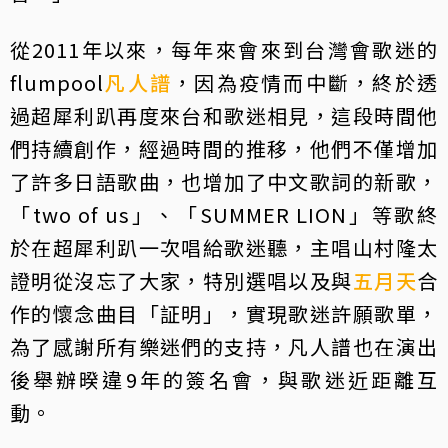
從2011年以來，每年來會來到台灣會歌迷的
flumpool
凡人譜
，因為疫情而中斷，終於透
過超犀利趴再度來台和歌迷相見，這段時間他
們持續創作，經過時間的推移，他們不僅增加
了許多日語歌曲，也增加了中文歌詞的新歌，
「two of us」、「SUMMER LION」等歌終
於在超犀利趴一次唱給歌迷聽，主唱山村隆太
證明從沒忘了大家，特別選唱以及與
五月天
合
作的懷念曲目「証明」，實現歌迷許願歌單，
為了感謝所有樂迷們的支持，凡人譜也在演出
後舉辦暌違9年的簽名會，與歌迷近距離互
動。