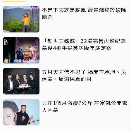
不是下雨就是颱風 蕭景鴻終於破除
魔咒
「勸世三姊妹」32場完售再締紀錄
幕後4推手拚英語版年底定案
五月天阿信不忍了 揭開言承旭、吳
建豪、周渝民真面目
只花1個月激瘦7公斤 許富凱公開驚
人內幕