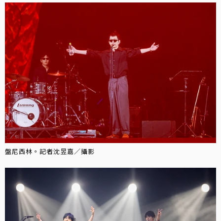
盤尼西林。記者沈昱嘉／攝影