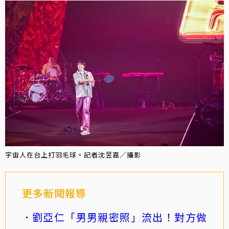
宇宙人在台上打羽毛球。記者沈昱嘉／攝影
更多新聞報導
劉亞仁「男男親密照」流出！對方做