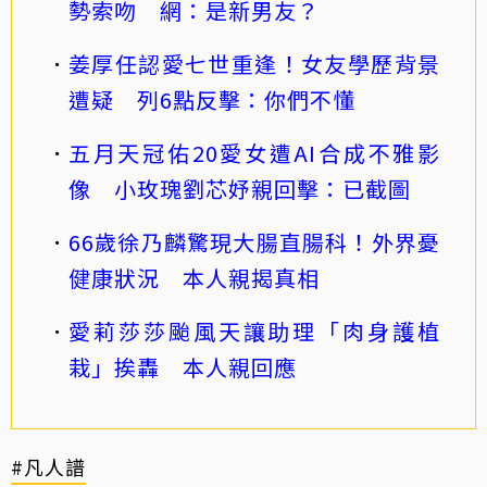
勢索吻 網：是新男友？
姜厚任認愛七世重逢！女友學歷背景
遭疑 列6點反擊：你們不懂
五月天冠佑20愛女遭AI合成不雅影
像 小玫瑰劉芯妤親回擊：已截圖
66歲徐乃麟驚現大腸直腸科！外界憂
健康狀況 本人親揭真相
愛莉莎莎颱風天讓助理「肉身護植
栽」挨轟 本人親回應
#凡人譜