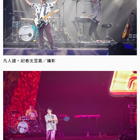
凡人譜。記者沈昱嘉／攝影