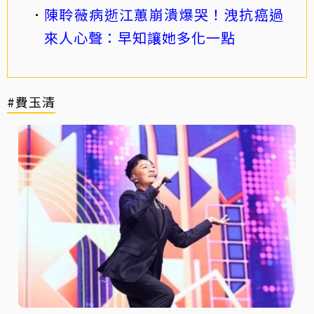
陳聆薇病逝江蕙崩潰爆哭！洩抗癌過
來人心聲：早知讓她多化一點
#費玉清