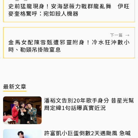
史前猛龍現身！安海瑟薇力戰群龍亂舞 伊旺
麥奎格驚呼：宛如殺人機器
下一篇
→
金馬女配陳雪甄遭邪靈附身！冷水狂沖數小
時、勒頸吊掛險窒息
最新文章
潘裕文告別20年歌手身分 昔星光幫
周定緯1句話曝真實近況
許富凱小巨蛋倒數2天遇颱風 急喊