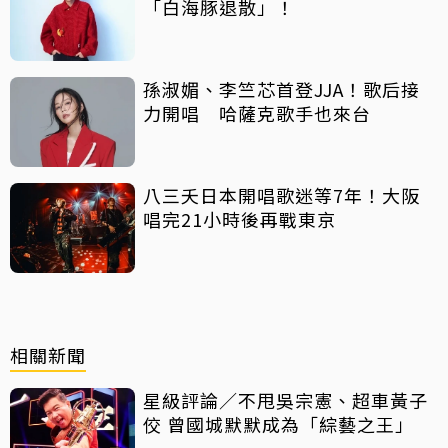
「白海豚退散」！
孫淑媚、李竺芯首登JJA！歌后接
力開唱 哈薩克歌手也來台
八三夭日本開唱歌迷等7年！大阪
唱完21小時後再戰東京
相關新聞
星級評論／不甩吳宗憲、超車黃子
佼 曾國城默默成為「綜藝之王」