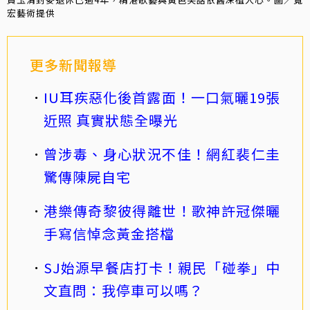
宏藝術提供
更多新聞報導
IU耳疾惡化後首露面！一口氣曬19張
近照 真實狀態全曝光
曾涉毒、身心狀況不佳！網紅裴仁圭
驚傳陳屍自宅
港樂傳奇黎彼得離世！歌神許冠傑曬
手寫信悼念黃金搭檔
SJ始源早餐店打卡！親民「碰拳」中
文直問：我停車可以嗎？