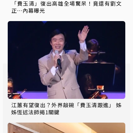
「費玉清」復出高雄全場驚呆！竟還有劉文
正…內幕曝光
江蕙有望復出？外界敲碗「費玉清跟進」 姊
姊恆述法師揭1關鍵