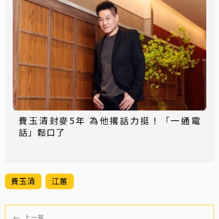
費玉清封麥5年 為他撂話力挺！「一通電
話」鬆口了
費玉清
江蕙
←
上一篇