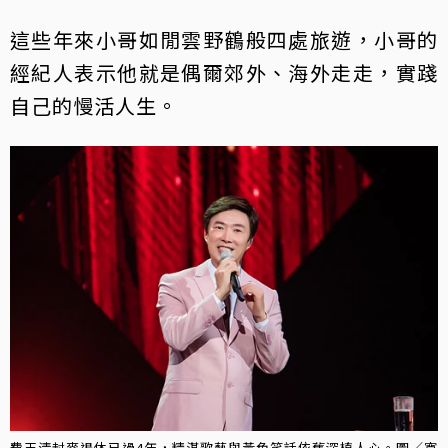
這些年來小哥如閒雲野鶴般四處旅遊，小哥的
經紀人表示他就是偶爾郊外、海外走走，實踐
自己的慢活人生。
費玉清封麥退休已過4年，精湛歌藝與黃色笑話依舊深植人心。圖／寬