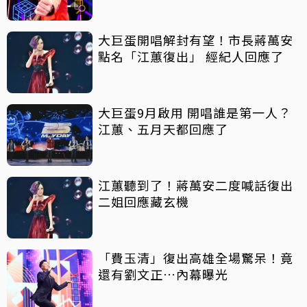
大巨蛋開唱解封有望！市長蔣萬安
點名「江蕙復出」 經紀人回應了
大巨蛋9月啟用 開唱誰是第一人？
江蕙、五月天都回應了
江蕙聽到了！蔣萬安二度喊話復出
二姐回應藏玄機
「費玉清」復出高雄全場驚呆！竟
還有劉文正…內幕曝光