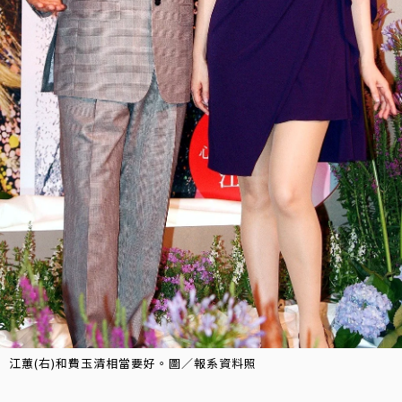
江蕙(右)和費玉清相當要好。圖／報系資料照