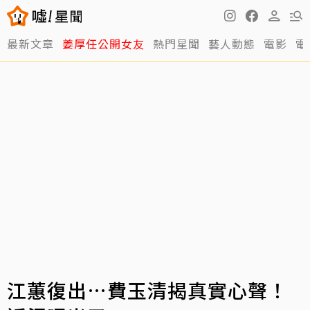
最新文章
姜厚任公開女友
熱門星聞
藝人動態
電影
電
江蕙復出…費玉清揭真實心聲！