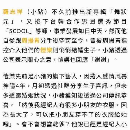
羅志祥
（小豬）不久前推出新專輯「舞狀
元」，又接下台韓合作男團選秀節目
「SCOOL」導師，事業發展如日中天。然而他
自從跟
周揚青
分手後空窗至今，曾被周揚青指
控介入他們的
愷樂
則悄悄結婚生子，小豬透過
公司表示關心之意，愷樂也回應「謝謝」。
愷樂先前是小豬的旗下藝人，因捲入感情風暴
神隱4年，月初透過社群分享生子喜訊，但未
多透露婚姻狀況，小豬獲知後透過公司傳訊恭
喜，「然後我經紀人有很多小朋友的衣服，因
為長大了，可以把小朋友穿不了的衣服給她
囉」。會不會想當乾爹？他說已經是經紀人小