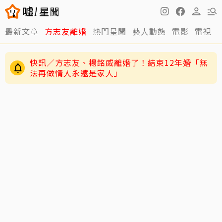
最新文章
方志友離婚
熱門星聞
藝人動態
電影
電視
12年婚姻走到盡頭早有跡象？楊銘威、方志友過
去婚姻裂痕一次看
快訊／方志友、楊銘威離婚了！結束12年婚「無
法再做情人永遠是家人」