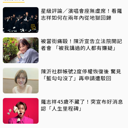
星級評論／演唱會座無虛席！看羅
志祥如何在兩年內從地獄回歸
被當街痛毆！陳沂宣告立法院開記
者會 「被我講過的人都有嫌疑」
陳沂社群帳號2度停權恢復後 驚見
「藍勾勾沒了」再申請遭駁回
羅志祥45歲不藏了！突宣布好消息
認「人生里程碑」