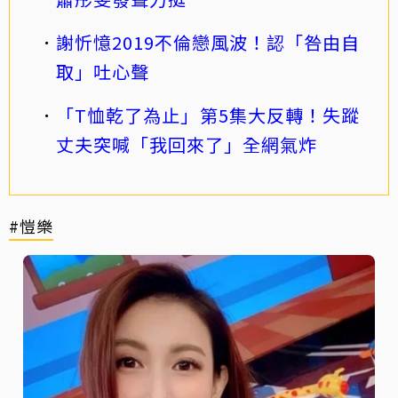
謝忻憶2019不倫戀風波！認「咎由自
取」吐心聲
「T恤乾了為止」第5集大反轉！失蹤
丈夫突喊「我回來了」全網氣炸
#愷樂