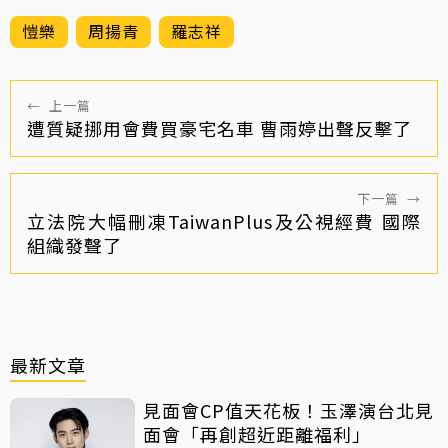
愷樂
周揚青
羅志祥
←
上一篇
遭質疑挪用會費買豪宅名車 曹雨婷出聲反擊了
下一篇
→
立法院大幅刪凍TaiwanPlus及公視經費 國際
組織發聲了
最新文章
見面會CP值天花板！玉澤演台北見
面會「再創超近距離福利」