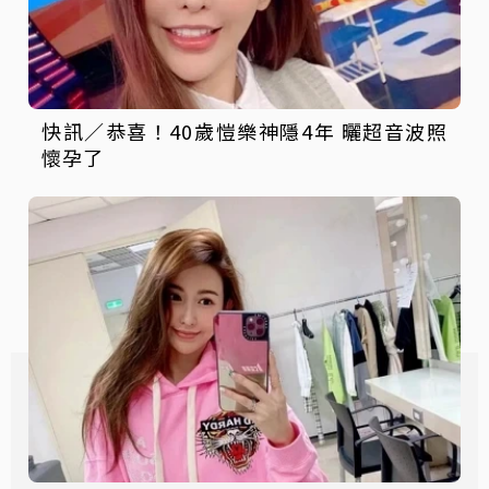
快訊／恭喜！40歲愷樂神隱4年 曬超音波照
懷孕了