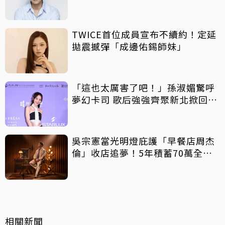
TWICE首位成員宣布不續約！定延
拋震撼彈「成邊佑錫師妹」
「這也太厲害了吧！」孫淑媚驚呼
夢幻卡司 歌后強強齊聚新北掀回憶
殺
吳宗憲當光明燈庇護「早餐店周杰
倫」收店追夢！5年積蓄70萬全砸
光
相關新聞