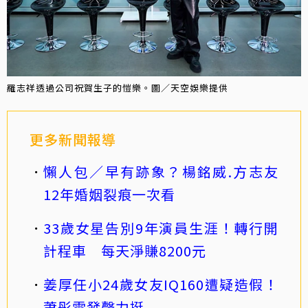
羅志祥透過公司祝賀生子的愷樂。圖／天空娛樂提供
更多新聞報導
懶人包／早有跡象？楊銘威.方志友
12年婚姻裂痕一次看
33歲女星告別9年演員生涯！轉行開
計程車 每天淨賺8200元
姜厚任小24歲女友IQ160遭疑造假！
蕭彤雯發聲力挺