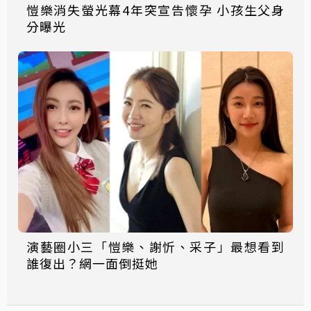
愷樂消失螢光幕4年突宣告懷孕 小孩生父身
分曝光
演藝圈小三「愷樂、謝忻、采子」最想看到
誰復出？網一面倒挺她