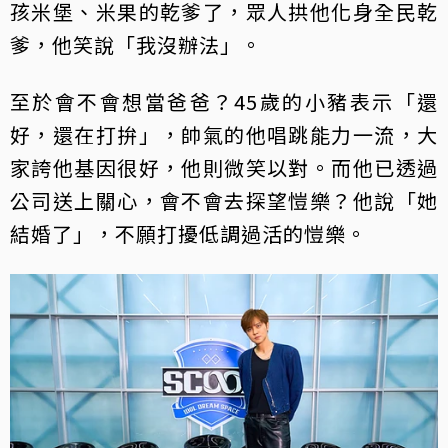
孩米堡、米果的乾爹了，眾人拱他化身全民乾
爹，他笑說「我沒辦法」。
至於會不會想當爸爸？45歲的小豬表示「還
好，還在打拚」，帥氣的他唱跳能力一流，大
家誇他基因很好，他則微笑以對。而他已透過
公司送上關心，會不會去探望愷樂？他說「她
結婚了」，不願打擾低調過活的愷樂。