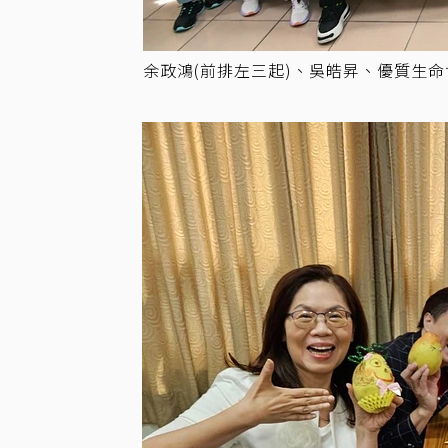
余政鴻(前排左三起)、吳皓昇、優質生