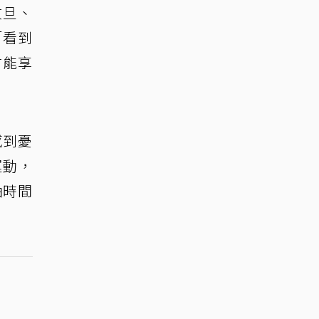
文旦、
「看到
才能享
感到憂
運動，
抽時間