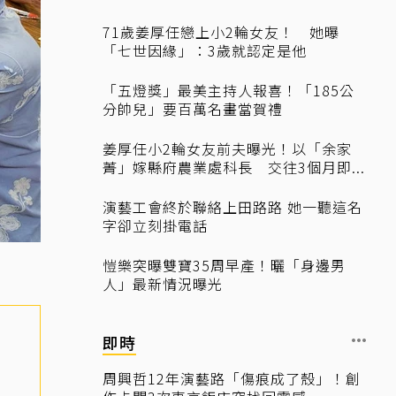
71歲姜厚任戀上小2輪女友！ 她曝
「七世因緣」：3歲就認定是他
「五燈獎」最美主持人報喜！「185公
分帥兒」要百萬名畫當賀禮
姜厚任小2輪女友前夫曝光！以「余家
菁」嫁縣府農業處科長 交往3個月即...
演藝工會終於聯絡上田路路 她一聽這名
字卻立刻掛電話
愷樂突曝雙寶35周早產！曬「身邊男
人」最新情況曝光
即時
周興哲12年演藝路「傷痕成了殼」！創