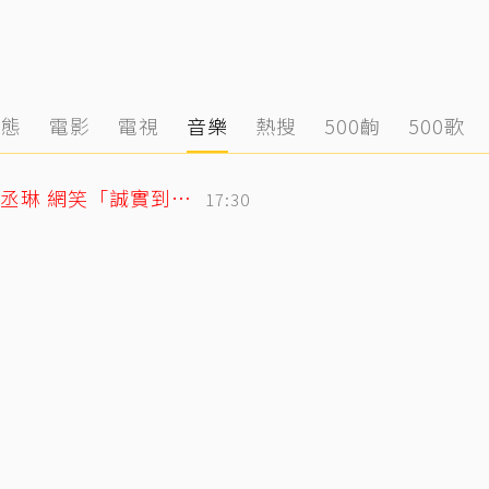
動態
電影
電視
音樂
熱搜
500齣
500歌
「寬魚」財報超直白！竟點名王心凌、楊丞琳 網笑「誠實到不行」
17:30