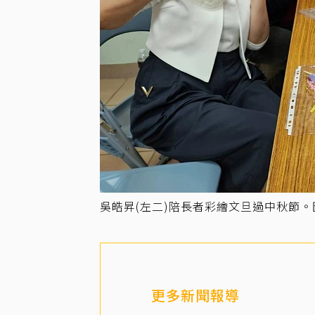
吳皓昇(左二)陪長者彩繪文旦過中秋節
更多新聞報導