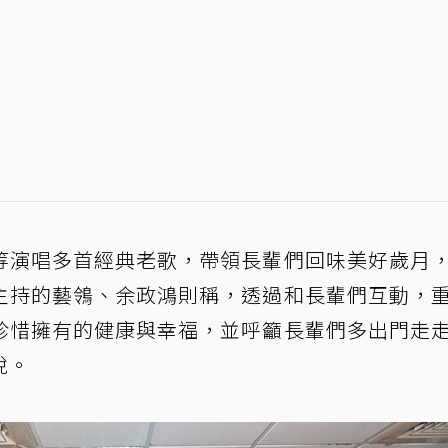
等演唱多首經典老歌，帶領長輩們回味美好歲月
主持的藝鴒、余政鴻則稱，透過和長輩們互動，
珍惜擁有的健康與幸福，並呼籲長輩們多出門走
悅。