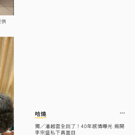
提供
哈燒
獨／潘越雲全說了！40年感情曝光 揭開
李宗盛私下真面目