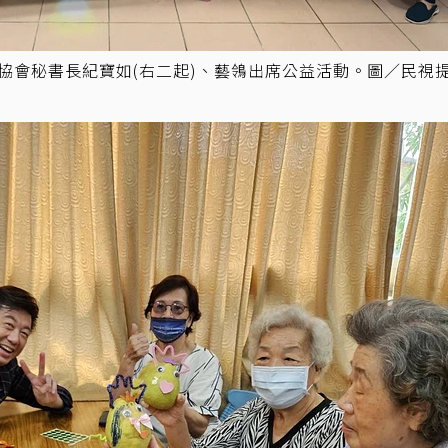
命協會秘書長紀寶如(右二起)、藝鴒出席公益活動。圖／民視