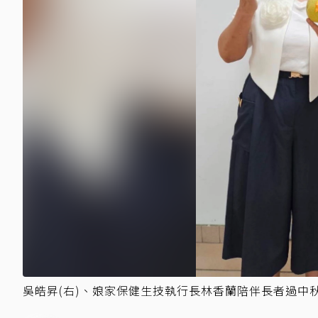
吳皓昇(右)、娘家保健生技執行長林香蘭陪伴長者過中