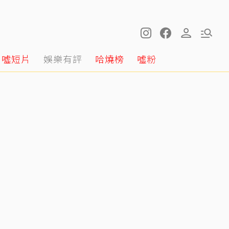
噓短片
娛樂有評
哈燒榜
噓粉