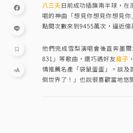
八三夭
日前成功插旗南半球，在
唱的神曲「想見你想見你想見你
點閱次數來到9455萬次，逼近
他們完成雪梨演唱會後直奔墨爾
831」等歌曲，還巧遇好友
瘦子
情推薦名產「袋鼠蛋蛋」。談及
倒世界了！」也說很喜歡當地悠