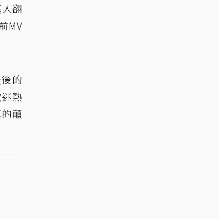
藝人翻
前MV
最後的
歌迷熱
真的顛
。