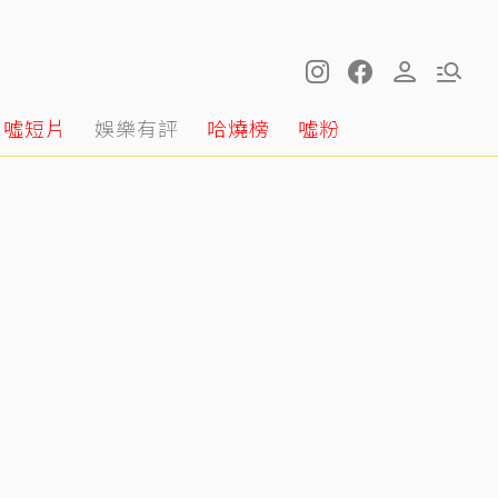
噓短片
娛樂有評
哈燒榜
噓粉