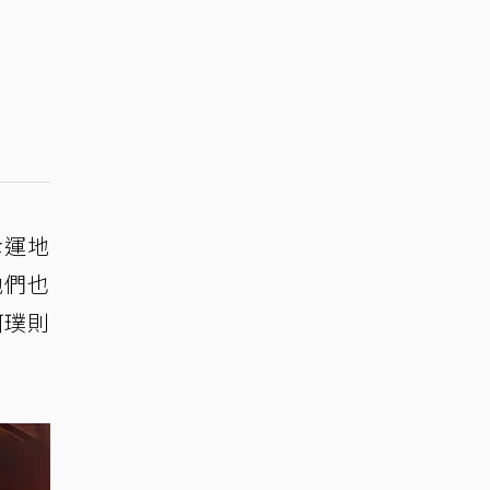
幸運地
他們也
阿璞則