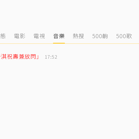
動態
電影
電視
音樂
熱搜
500齣
500歌
舒淇祝壽兼放閃」
17:52