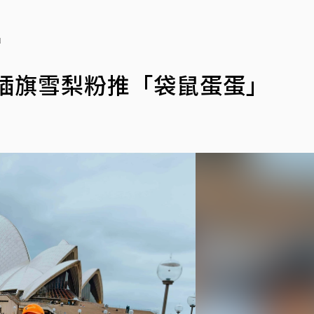
」
插旗雪梨粉推「袋鼠蛋蛋」