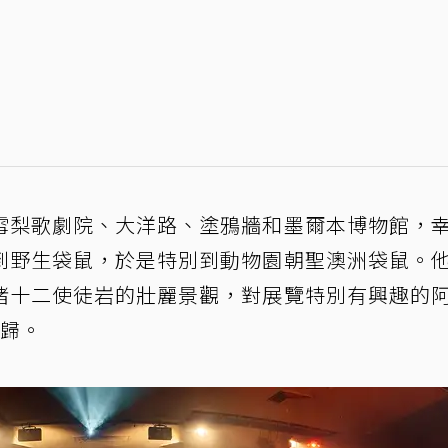
雪梨歌劇院、大洋路、塗鴉牆和墨爾本博物館，
到野生袋鼠，於是特別到動物園朝聖澳洲袋鼠。
睹十二使徒岩的壯麗景觀，對展覽特別有興趣的
而歸。