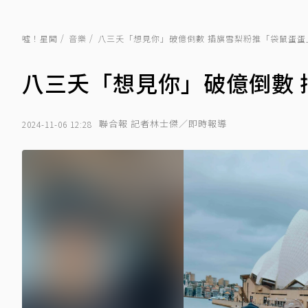
噓！星聞
音樂
八三夭「想見你」破億倒數 插旗雪梨粉推「袋鼠蛋蛋
八三夭「想見你」破億倒數 
聯合報 記者林士傑／即時報導
2024-11-06 12:28