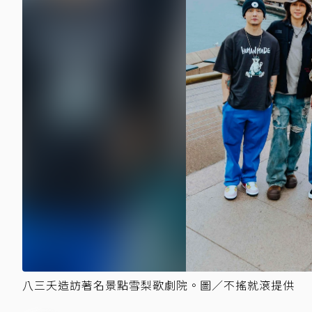
八三夭造訪著名景點雪梨歌劇院。圖／不搖就滾提供