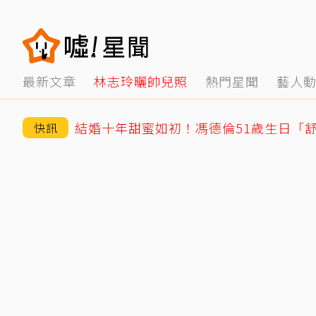
最新文章
林志玲曬帥兒照
熱門星聞
藝人
結婚十年甜蜜如初！馮德倫51歲生日「
快訊