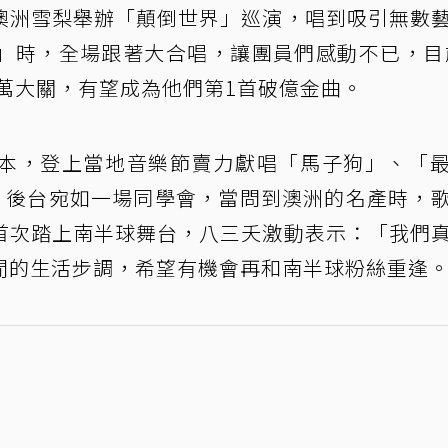
澳洲雪梨舉辦「顛倒世界」巡演，唱到吸引無數
」時，全場跟著大合唱，讓團員們感動不已，目
億萬大關，有望成為他們第1首破億金曲。
本，登上當地音樂節賣力獻唱「馬子狗」、「
，後台宛如一場同學會，當問到澳洲的名產時，
首次踏上南半球舞台，八三夭激動表示：「我們
閒的生活步調，希望有機會再和南半球粉絲重逢