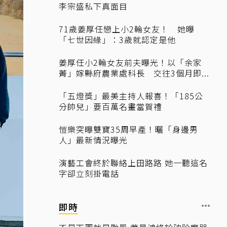
李宗盛私下真面目
71歲姜厚任戀上小2輪女友！ 她曝
「七世因緣」：3歲就認定是他
姜厚任小2輪女友前夫曝光！以「余家
菁」嫁縣府農業處科長 交往3個月即...
「五燈獎」最美主持人報喜！「185公
分帥兒」要百萬名畫當賀禮
愷樂突曝雙寶35周早產！曬「身邊男
人」最新情況曝光
演藝工會終於聯絡上田路路 她一聽這名
字卻立刻掛電話
即時