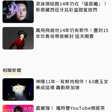
梁詠琪結婚14年仍在「遠距離」！
新歌藏西班牙尪彩蛋甜蜜放閃
鳳飛飛過世14年仍有新作！塵封15
年珍貴母帶首解封 這天開賣
相關新聞
神隱11年…有鮮肉相伴！63歲玉女
美成這樣 轟動新加坡
震撼彈！ 羅時豐YouTube頻道突