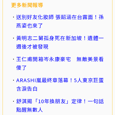
更多新聞報導
送別好友化妝師 張韶涵在台露面！孫
燕姿也來了
黃明志二舅孤身死在新加坡！遺體一
週後才被發現
王仁甫開箱岑永康豪宅 無敵美景看
傻了
ARASHI嵐最終章落幕！5人東京巨蛋
含淚告白
舒淇揭「10年換朋友」定律！一句話
點醒無數人