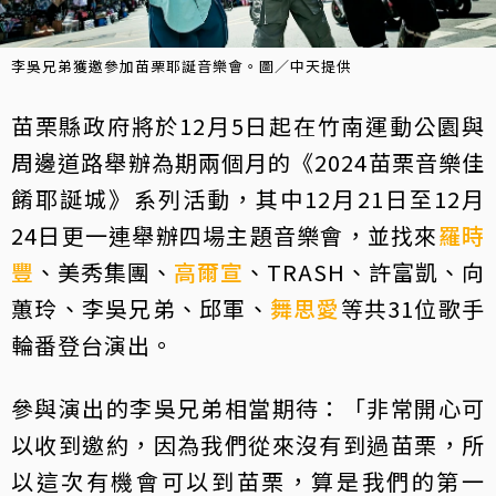
李吳兄弟獲邀參加苗栗耶誕音樂會。圖／中天提供
苗栗縣政府將於12月5日起在竹南運動公園與
周邊道路舉辦為期兩個月的《2024苗栗音樂佳
餚耶誕城》系列活動，其中12月21日至12月
24日更一連舉辦四場主題音樂會，並找來
羅時
豐
、美秀集團、
高爾宣
、TRASH、許富凱、向
蕙玲、李吳兄弟、邱軍、
舞思愛
等共31位歌手
輪番登台演出。
參與演出的李吳兄弟相當期待：「非常開心可
以收到邀約，因為我們從來沒有到過苗栗，所
以這次有機會可以到苗栗，算是我們的第一