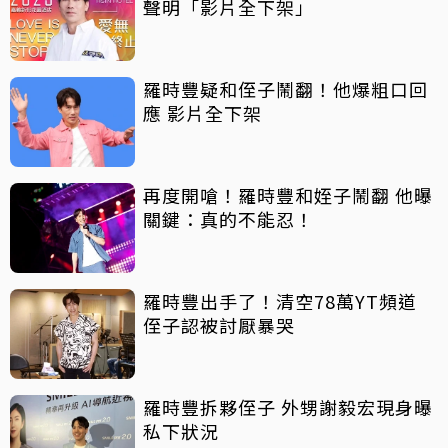
聲明「影片全下架」
羅時豐疑和侄子鬧翻！他爆粗口回
應 影片全下架
再度開嗆！羅時豐和姪子鬧翻 他曝
關鍵：真的不能忍！
羅時豐出手了！清空78萬YT頻道
侄子認被討厭暴哭
羅時豐拆夥侄子 外甥謝毅宏現身曝
私下狀況