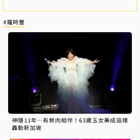
#羅時豐
神隱11年…有鮮肉相伴！63歲玉女美成這樣
轟動新加坡