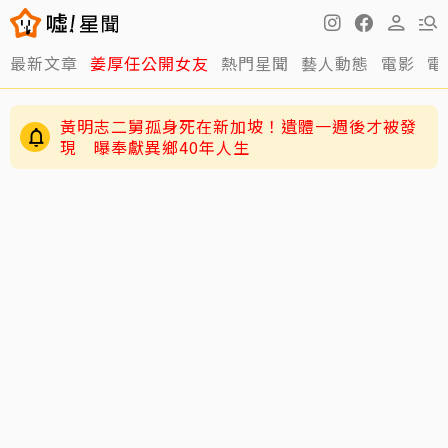
最新文章
姜厚任公開女友
熱門星聞
藝人動態
電影
電
黃明志二舅孤身死在新加坡！遺體一週後才被發
現 曝奉獻異鄉40年人生
71歲姜厚任戀上小2輪女友！ 她曝「七世因
緣」：3歲就認定是他