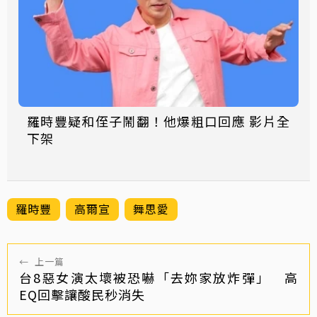
羅時豐疑和侄子鬧翻！他爆粗口回應 影片全
下架
羅時豐
高爾宣
舞思愛
←
上一篇
台8惡女演太壞被恐嚇「去妳家放炸彈」 高
EQ回擊讓酸民秒消失