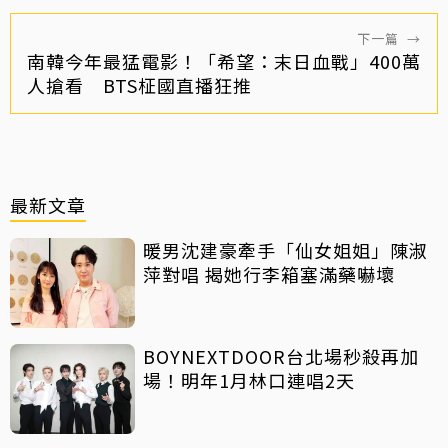
下一篇
→
南韓今年最猛電影！「希望：末日血戰」400萬
人搶看 BTS柾國直播狂推
最新文章
暖男沈建豪牽手「仙女姐姐」陳淑
萍對唱 揭她行李箱塞滿藥嚇壞
BOYNEXTDOOR台北場秒殺再加
場！明年1月林口連唱2天