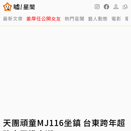
最新文章
姜厚任公開女友
熱門星聞
藝人動態
電影
電
天團頑童MJ116坐鎮 台東跨年超