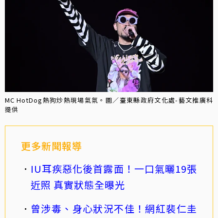
MC HotDog熱狗炒熱現場氣氛。圖／臺東縣政府文化處-藝文推廣科
提供
更多新聞報導
IU耳疾惡化後首露面！一口氣曬19張
近照 真實狀態全曝光
曾涉毒、身心狀況不佳！網紅裴仁圭