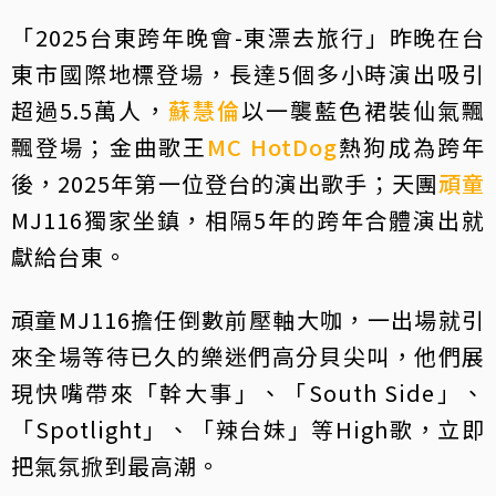
「2025台東跨年晚會-東漂去旅行」昨晚在台
東市國際地標登場，長達5個多小時演出吸引
超過5.5萬人，
蘇慧倫
以一襲藍色裙裝仙氣飄
飄登場；金曲歌王
MC HotDog
熱狗成為跨年
後，2025年第一位登台的演出歌手；天團
頑童
MJ116獨家坐鎮，相隔5年的跨年合體演出就
獻給台東。
頑童MJ116擔任倒數前壓軸大咖，一出場就引
來全場等待已久的樂迷們高分貝尖叫，他們展
現快嘴帶來「幹大事」、「South Side」、
「Spotlight」、「辣台妹」等High歌，立即
把氣氛掀到最高潮。