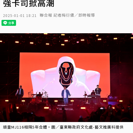
強卡司掀高潮
聯合報 記者梅衍儂／即時報導
2025-01-01 18:21
頑童MJ116相隔5年合體。圖／臺東縣政府文化處-藝文推廣科提供