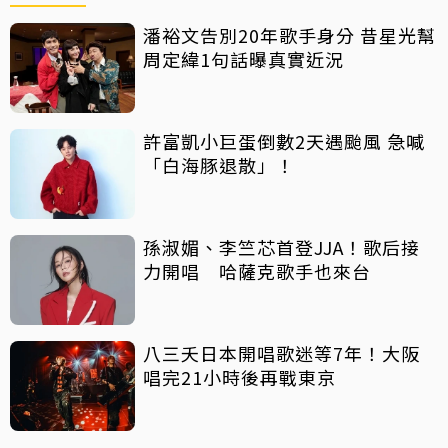
潘裕文告別20年歌手身分 昔星光幫
周定緯1句話曝真實近況
許富凱小巨蛋倒數2天遇颱風 急喊
「白海豚退散」！
孫淑媚、李竺芯首登JJA！歌后接
力開唱 哈薩克歌手也來台
八三夭日本開唱歌迷等7年！大阪
唱完21小時後再戰東京