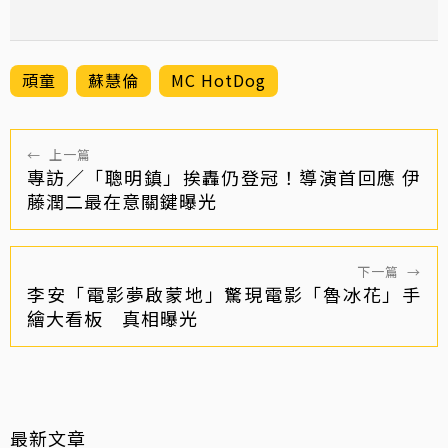
頑童
蘇慧倫
MC HotDog
←
上一篇
專訪／「聰明鎮」挨轟仍登冠！導演首回應 伊
藤潤二最在意關鍵曝光
下一篇
→
李安「電影夢啟蒙地」驚現電影「魯冰花」手
繪大看板 真相曝光
最新文章