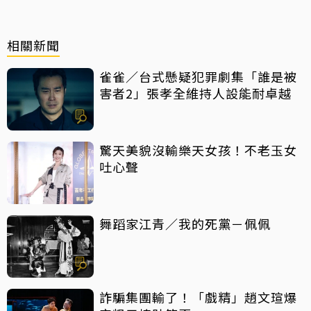
相關新聞
雀雀／台式懸疑犯罪劇集「誰是被
害者2」張孝全維持人設能耐卓越
驚天美貌沒輸樂天女孩！不老玉女
吐心聲
舞蹈家江青／我的死黨－佩佩
詐騙集團輸了！「戲精」趙文瑄爆