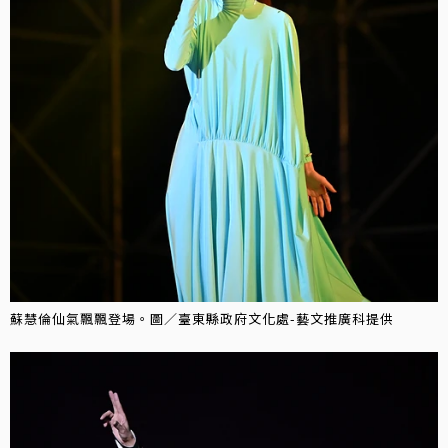
蘇慧倫仙氣飄飄登場。圖／臺東縣政府文化處-藝文推廣科提供