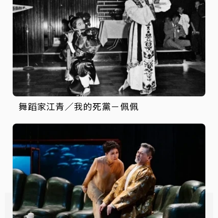
舞蹈家江青／我的死黨－佩佩