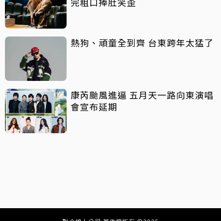
完粗口捧肚笑歪
熱狗、頑童全到齊 台東跨年太猛了
康芮颱風進逼 五月天一路向東演唱
會宣布延期