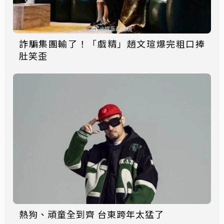
詐騙集團輸了！「戲精」趙文瑄爆完粗口捧
肚笑歪
熱狗、頑童全到齊 台東跨年太猛了