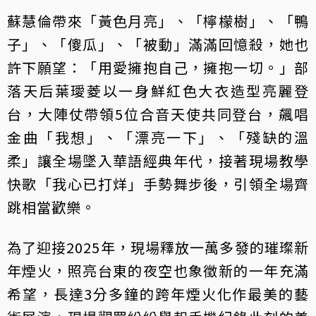
蘇慧倫帶來「黃色月亮」、「檸檬樹」、「鴨
子」、「傻瓜」、「被動」滿滿回憶殺，她也
許下願望：「用愛擁抱自己，擁抱一切。」部
落天后葉璦菱以一身鮮紅色大衣造型亮麗登
台，大陣仗帶領5位合音天使共同登台，飆唱
金曲「我想」、「漂亮一下」、「殘缺的溫
柔」讓全場墜入華語經典年代，接著現場教學
快歌「我心已打烊」手勢舞步後，引領全場齊
跳相當歡樂。
為了迎接2025年，現場釋放一萬多發的璀璨新
年煙火，照亮台東的夜空也象徵新的一年充滿
希望，長達3分多鐘的跨年煙火化作最美的藝