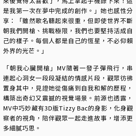
來後覺得太喜歡了，馬上拿起手機錄下來！這
是我第一次在夢中完成的創作。」她也感性分
享：「雖然歌名聽起來很重，但即使世界不斷
朝我們開槍、挑戰極限，我們也要堅持活成自
己的樣子。每個人都是自己的恆星，不必仰賴
外界的光芒。」
「朝我心臟開槍」MV隨著一發子彈飛行，串
連起心洞女一段段凝結的情感片段，觀眾彷彿
置身其中，見證她從傷痛到自我和解的歷程，
構築出奇幻又震撼的視覺場景。前源也透露，
MV中巧妙藏有3D版Tizzy Bac的身影，化身觀
察者的視角，陪伴觀眾一起走進故事，增添更
多細膩巧思。