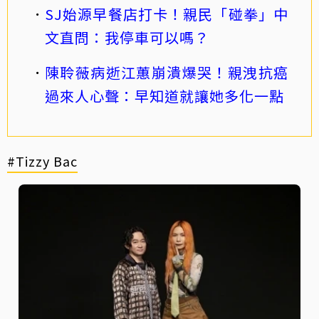
SJ始源早餐店打卡！親民「碰拳」中
文直問：我停車可以嗎？
陳聆薇病逝江蕙崩潰爆哭！親洩抗癌
過來人心聲：早知道就讓她多化一點
#Tizzy Bac