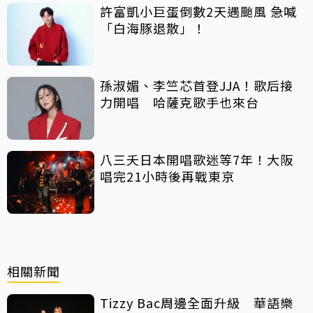
許富凱小巨蛋倒數2天遇颱風 急喊
「白海豚退散」！
孫淑媚、李竺芯首登JJA！歌后接
力開唱 哈薩克歌手也來台
八三夭日本開唱歌迷等7年！大阪
唱完21小時後再戰東京
相關新聞
Tizzy Bac周邊全面升級 華語樂