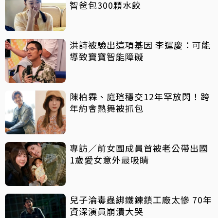
智爸包300顆水餃
洪詩被驗出這項基因 李運慶：可能
導致寶寶智能障礙
陳柏霖、庭瑄穩交12年罕放閃！跨
年約會熱舞被抓包
專訪／前女團成員首被老公帶出國
1歲愛女意外最吸睛
兒子淪毒蟲綁鐵鍊鎖工廠太慘 70年
資深演員崩潰大哭