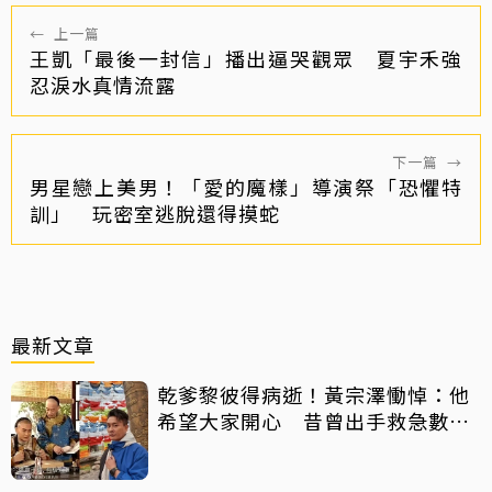
←
上一篇
王凱「最後一封信」播出逼哭觀眾 夏宇禾強
忍淚水真情流露
下一篇
→
男星戀上美男！「愛的魔樣」導演祭「恐懼特
訓」 玩密室逃脫還得摸蛇
最新文章
乾爹黎彼得病逝！黃宗澤慟悼：他
希望大家開心 昔曾出手救急數十
萬手術費