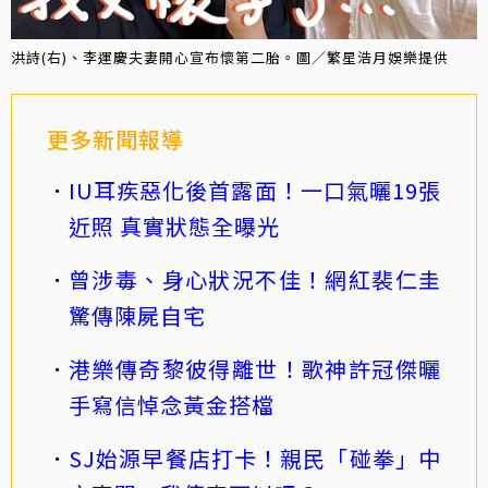
洪詩(右)、李運慶夫妻開心宣布懷第二胎。圖／繁星浩月娛樂提供
更多新聞報導
IU耳疾惡化後首露面！一口氣曬19張
近照 真實狀態全曝光
曾涉毒、身心狀況不佳！網紅裴仁圭
驚傳陳屍自宅
港樂傳奇黎彼得離世！歌神許冠傑曬
手寫信悼念黃金搭檔
SJ始源早餐店打卡！親民「碰拳」中