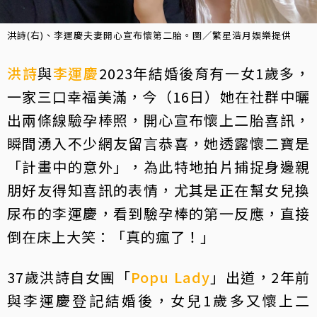
洪詩(右)、李運慶夫妻開心宣布懷第二胎。圖／繁星浩月娛樂提供
洪詩
與
李運慶
2023年結婚後育有一女1歲多，
一家三口幸福美滿，今（16日）她在社群中曬
出兩條線驗孕棒照，開心宣布懷上二胎喜訊，
瞬間湧入不少網友留言恭喜，她透露懷二寶是
「計畫中的意外」，為此特地拍片捕捉身邊親
朋好友得知喜訊的表情，尤其是正在幫女兒換
尿布的李運慶，看到驗孕棒的第一反應，直接
倒在床上大笑：「真的瘋了！」
37歲洪詩自女團「
Popu Lady
」出道，2年前
與李運慶登記結婚後，女兒1歲多又懷上二