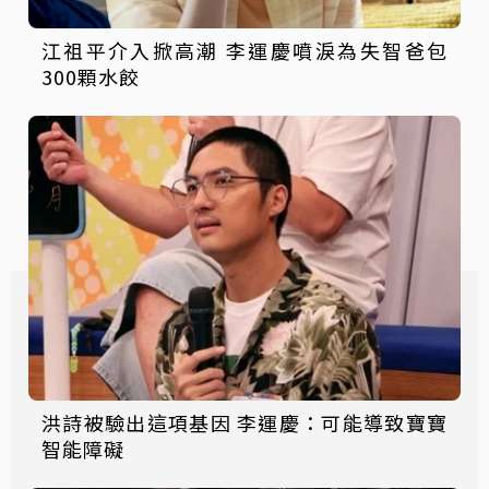
江祖平介入掀高潮 李運慶噴淚為失智爸包
300顆水餃
洪詩被驗出這項基因 李運慶：可能導致寶寶
智能障礙