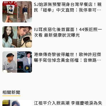
SJ始源無預警現身台灣早餐店！親
民「碰拳」中文直問：我停車可以
嗎？
IU耳疾惡化後首露面！44張近照一
次看 最新健康狀況曝光
港樂傳奇黎彼得離世！歌神許冠傑
曬手寫信悼念黃金搭檔：音樂路上
感恩有您
相關新聞
江祖平介入掀高潮 李運慶噴淚為失