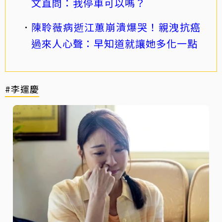
文直問：我停車可以嗎？
陳聆薇病逝江蕙崩潰爆哭！親洩抗癌
過來人心聲：早知道就讓她多化一點
#李運慶