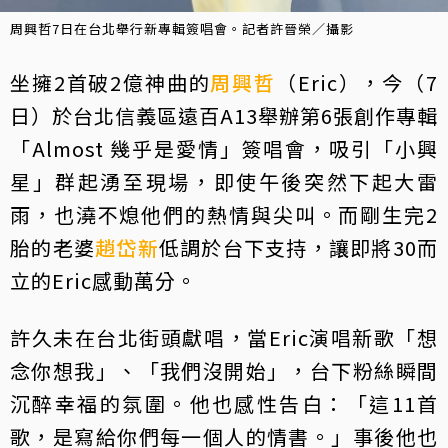
周興哲7日在台北舉行新專輯簽唱會。記者許晉榮／攝影
坐擁2首破2億神曲的
周興哲
（Eric），今（7
日）於台北信義區遠百A13舉辦第6張創作專輯
「Almost 幾乎是愛情」簽唱會，吸引「小興
星」群起湧至現場，即使午後突然下起大雷
雨，也澆不熄他們的熱情與尖叫。而剛生完2
胎的老婆
趙岱新
低調於台下支持，讓即將30而
立的Eric感動萬分。
許久未在台北街頭獻唱，當Eric演唱新歌「想
念你想我」、「我們沒開始」，台下粉絲瞬間
沉醉幸福的氛圍。他也感性告白：「這11首
歌，是寫給你們每一個人的情書。」事後他也