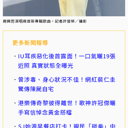
周興哲演唱兩首新專輯歌曲。記者許晉榮／攝影
更多新聞報導
IU耳疾惡化後首露面！一口氣曬19張
近照 真實狀態全曝光
曾涉毒、身心狀況不佳！網紅裴仁圭
驚傳陳屍自宅
港樂傳奇黎彼得離世！歌神許冠傑曬
手寫信悼念黃金搭檔
SJ始源早餐店打卡！親民「碰拳」中