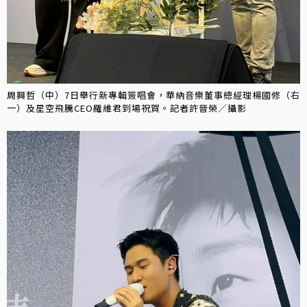
周興哲（中）7日舉行新專輯簽唱會，華納音樂董事總經理楊國修（右
一）及星空飛騰CEO羅維君到場祝賀。記者許晉榮／攝影