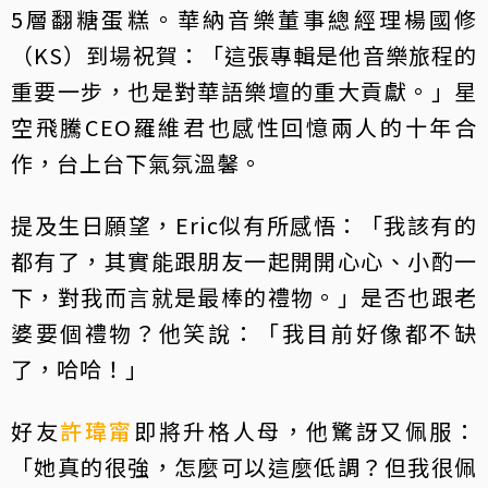
5層翻糖蛋糕。華納音樂董事總經理楊國修
（KS）到場祝賀：「這張專輯是他音樂旅程的
重要一步，也是對華語樂壇的重大貢獻。」星
空飛騰CEO羅維君也感性回憶兩人的十年合
作，台上台下氣氛溫馨。
提及生日願望，Eric似有所感悟：「我該有的
都有了，其實能跟朋友一起開開心心、小酌一
下，對我而言就是最棒的禮物。」是否也跟老
婆要個禮物？他笑說：「我目前好像都不缺
了，哈哈！」
好友
許瑋甯
即將升格人母，他驚訝又佩服：
「她真的很強，怎麼可以這麼低調？但我很佩