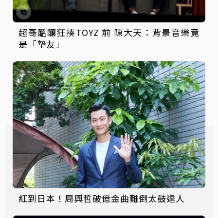
超哥醞釀狂揍TOYZ 前 陳大天：背景音樂竟
是「摯友」
紅到日本！周興哲破億金曲難倒太鼓達人