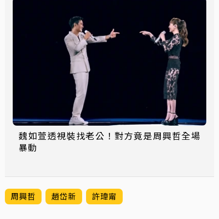
魏如萱透視裝找老公！對方竟是周興哲全場
暴動
周興哲
趙岱新
許瑋甯