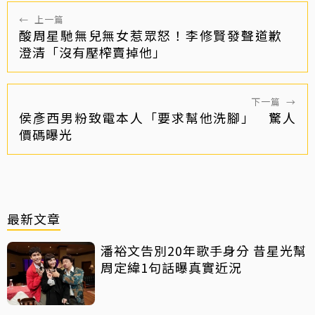
←
上一篇
酸周星馳無兒無女惹眾怒！李修賢發聲道歉
澄清「沒有壓榨賣掉他」
下一篇
→
侯彥西男粉致電本人「要求幫他洗腳」 驚人
價碼曝光
最新文章
潘裕文告別20年歌手身分 昔星光幫
周定緯1句話曝真實近況