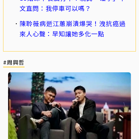
文直問：我停車可以嗎？
陳聆薇病逝江蕙崩潰爆哭！洩抗癌過
來人心聲：早知讓她多化一點
#周興哲