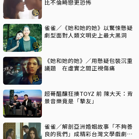
比不倫畸戀更恐怖
雀雀／《她和她的她》以驚悚懸疑
劇型面對人類文明史上最大黑洞
《她和她的她》／用懸疑包裝沉重
議題 在虛實之間正視傷痛
超哥醞釀狂揍TOYZ 前 陳大天：背
景音樂竟是「摯友」
雀雀／解剖亞洲婚姻故事「不夠善
良的我們」成精彩台灣文學戲劇作