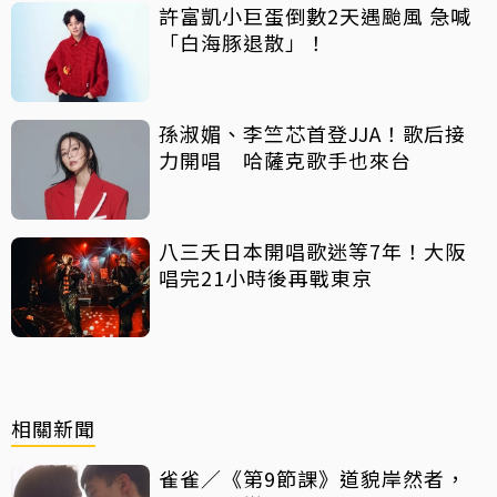
許富凱小巨蛋倒數2天遇颱風 急喊
「白海豚退散」！
孫淑媚、李竺芯首登JJA！歌后接
力開唱 哈薩克歌手也來台
八三夭日本開唱歌迷等7年！大阪
唱完21小時後再戰東京
相關新聞
雀雀／《第9節課》道貌岸然者，