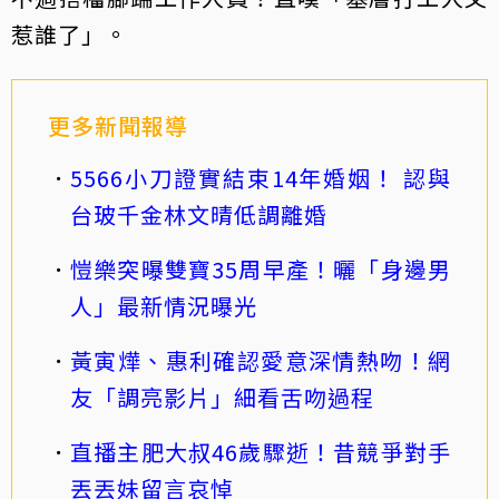
惹誰了」。
更多新聞報導
5566小刀證實結束14年婚姻！ 認與
台玻千金林文晴低調離婚
愷樂突曝雙寶35周早產！曬「身邊男
人」最新情況曝光
黃寅燁、惠利確認愛意深情熱吻！網
友「調亮影片」細看舌吻過程
直播主肥大叔46歲驟逝！昔競爭對手
丟丟妹留言哀悼