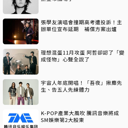
張學友演唱會撞期高考遭投訴！主
辦單位宣布延期 補償方案出爐
理想混蛋11月攻蛋 阿哲卻認了「變
成怪物」心聲全說了
宇宙人年底開唱！「吾夜」揪麋先
生、告五人先練體力
K-POP產業大風吹 騰訊音樂將成
SM娛樂第2大股東