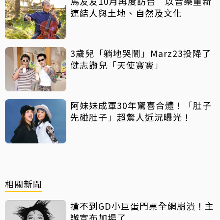
馬友友10月再度訪台 以音樂重新
連結人與土地、自然及文化
3歲兒「躺地哭鬧」Marz23投降了
健志讚兒「天使寶寶」
阿妹妹成軍30年驚喜合體！「肚子
先碰肚子」超驚人近況曝光！
相關新聞
搶不到GD小巨蛋門票全網崩潰！主
辦宣布加場了