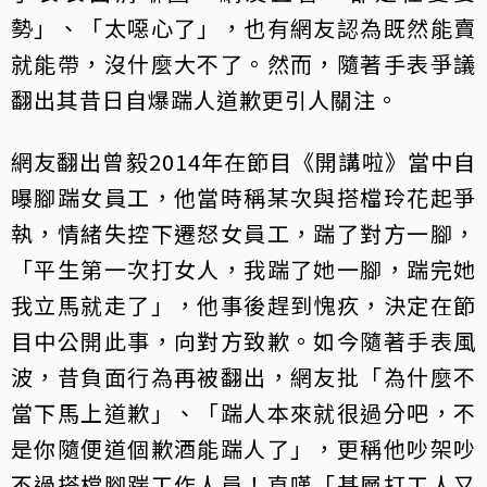
勢」、「太噁心了」，也有網友認為既然能賣
就能帶，沒什麼大不了。然而，隨著手表爭議
翻出其昔日自爆踹人道歉更引人關注。
網友翻出曾毅2014年在節目《開講啦》當中自
曝腳踹女員工，他當時稱某次與搭檔玲花起爭
執，情緒失控下遷怒女員工，踹了對方一腳，
「平生第一次打女人，我踹了她一腳，踹完她
我立馬就走了」，他事後趕到愧疚，決定在節
目中公開此事，向對方致歉。如今隨著手表風
波，昔負面行為再被翻出，網友批「為什麼不
當下馬上道歉」、「踹人本來就很過分吧，不
是你隨便道個歉酒能踹人了」，更稱他吵架吵
不過搭檔腳踹工作人員！直嘆「基層打工人又