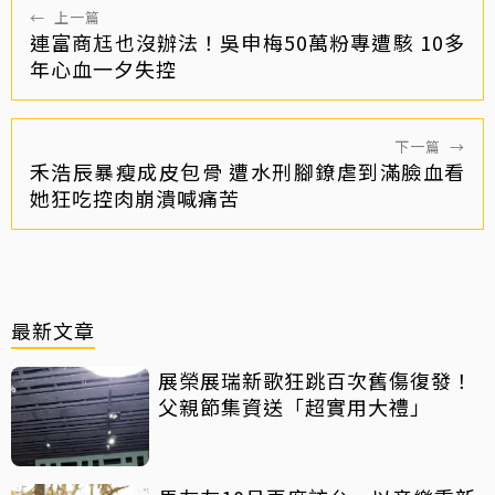
←
上一篇
連富商尪也沒辦法！吳申梅50萬粉專遭駭 10多
年心血一夕失控
下一篇
→
禾浩辰暴瘦成皮包骨 遭水刑腳鐐虐到滿臉血看
她狂吃控肉崩潰喊痛苦
最新文章
展榮展瑞新歌狂跳百次舊傷復發！
父親節集資送「超實用大禮」