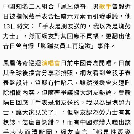
中國知名二人組合「鳳凰傳奇」男
歌手
曾毅近
日被指佩戴手表含性暗示元素而引發爭議，他
13日發文：「手表是朋友送的，我以為是塊勞
力士」，然而網友對其回應不買帳，更翻出他
昔日曾自爆「腳踹女員工再道歉」事件。
鳳凰傳奇巡迴
演唱會
日前中國青島開唱，日前
其全球後援會分享彩排照，網友看到曾毅手表
表盤設計，質疑有性暗示，雖然後援會火速刪
除相關內容，但隨著爭議擴大網友熱論，曾毅
隔日回應「手表是朋友送的，我以為是塊勞力
士，讓大家見笑了」，但網友認為勞力士有其
標誌，怎麼會認錯？！而有中國媒體人曬出該
手表表面清晰圖，網友直言「都是性愛姿