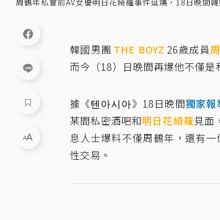
周鶴年私會前AV女優明日花綺羅事件延燒，18日晚間
韓國男團
THE BOYZ
26歲成員
而今（18）日晚間再爆他不僅是
據《텐아시아》18日晚間
獨家報
某間私密酒吧和
明日花綺羅
見面
息人士爆料不僅周鶴年，還有一位曾隸
性交易。