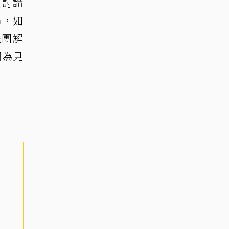
員討論
事，如
退團解
因為見