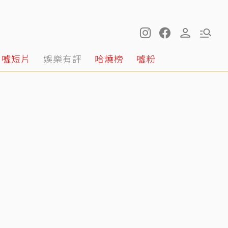
噓短片
娛樂有評
哈燒榜
噓粉