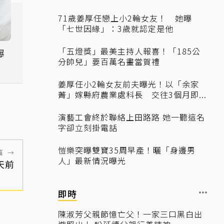
71歲姜厚任戀上小2輪女友！ 她曝
「七世因緣」：3歲就認定是他
「五燈獎」最美主持人報喜！「185公
曝
分帥兒」要百萬名畫當賀禮
付
姜厚任小2輪女友前夫曝光！以「余家
菁」嫁縣府農業處科長 交往3個月即...
演藝工會終於聯絡上田路路 她一聽這名
字卻立刻掛電話
愷樂突曝雙寶35周早產！曬「身邊男
篇
→
人」最新情況曝光
天前
即時
陳淑芳父親節憶亡父！一家三口黑白出