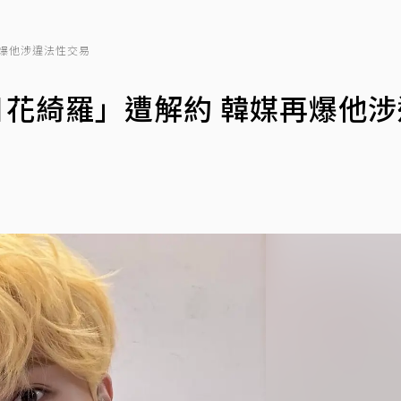
再爆他涉違法性交易
明日花綺羅」遭解約 韓媒再爆他