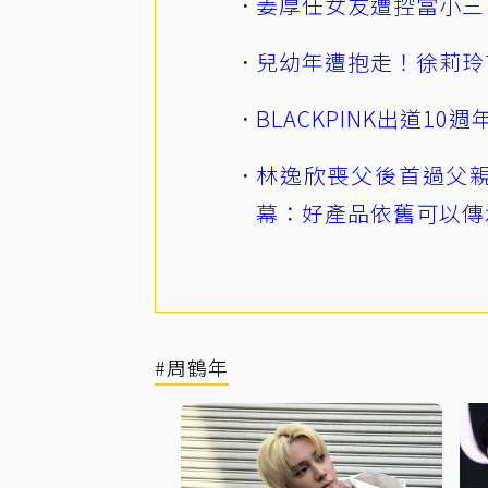
姜厚任女友遭控當小三
兒幼年遭抱走！徐莉玲
BLACKPINK出道1
林逸欣喪父後首過父親
幕：好產品依舊可以傳
#周鶴年