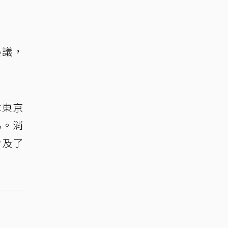
熱議，
本東京
易。消
涉及了