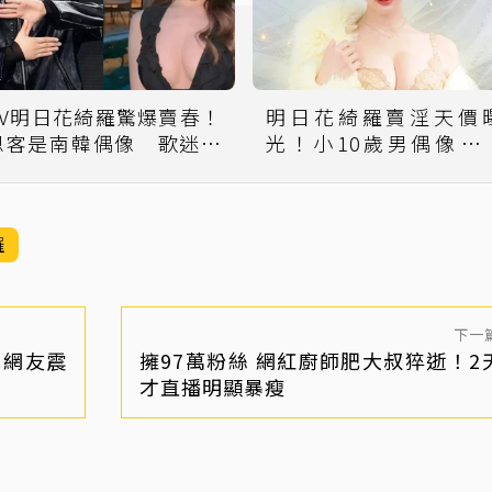
AV明日花綺羅驚爆賣春！
明日花綺羅賣淫天價
恩客是南韓偶像 歌迷心
光！小10歲男偶像「
碎退粉
費」慘退團
羅
下一
！網友震
擁97萬粉絲 網紅廚師肥大叔猝逝！2
才直播明顯暴瘦