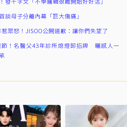
！發千字文「不學邏輯很難開始好好活」
首談母子分離內幕「巨大傷痛」
0週年惹眾怒！JISOO公開道歉：讓你們失望了
節！名醫父43年診所熄燈卸招牌 曬感人一
承