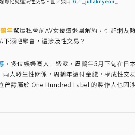
韓媒爆他疑違法性交易。圖／擷自
IG／_juhaknyeon_
周鶴年
驚爆私會前AV女優遭退團解約，引起網友
私下酒吧聚會，還涉及性交易？
導
，多位娛樂圈人士透露，周鶴年5月下旬在日
，兩人發生性關係，周鶴年還付金錢，構成性交
屬於 One Hundred Label 的製作人也因