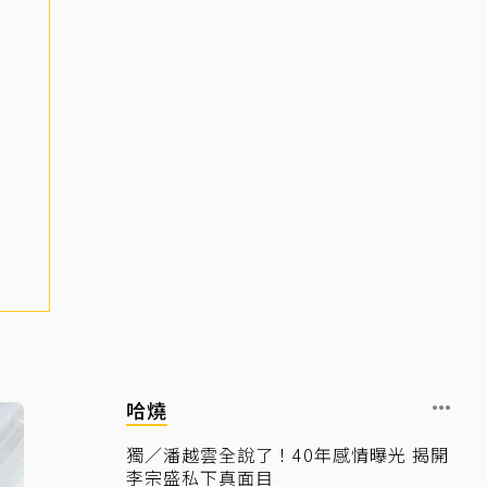
哈燒
獨／潘越雲全說了！40年感情曝光 揭開
李宗盛私下真面目