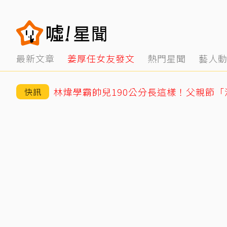
最新文章
姜厚任女友發文
熱門星聞
藝人
林煒學霸帥兒190公分長這樣！父親節
快訊