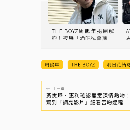
THE BOYZ周鶴年退團解
約！被爆「酒吧私會前AV
女優明日花綺羅」
周鶴年
THE BOYZ
明日花綺
←
上一篇
黃寅燁、惠利確認愛意深情熱吻
驚到「調亮影片」細看舌吻過程