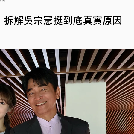
原因
！拆解吳宗憲挺到底真實原因