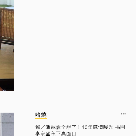
哈燒
獨／潘越雲全說了！40年感情曝光 揭開
李宗盛私下真面目