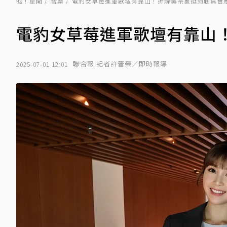
噓！星聞
音樂
電豹女草莓進軍歌壇有靠山！拆解吳宗憲挺到底真實
電豹女草莓進軍歌壇有靠山
聯合報 記者許晉榮／即時報導
2025-07-01 12:01