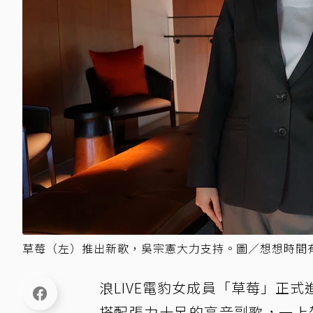
草莓（左）推出新歌，吳宗憲大力支持。圖／想想時間
浪LIVE電豹女成員「草莓」正
搭配張力十足的高音副歌，一上