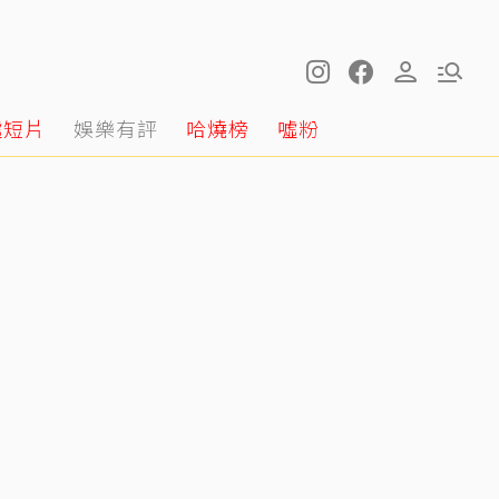
噓短片
娛樂有評
哈燒榜
噓粉