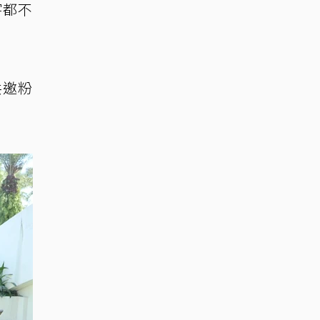
字都不
共邀粉