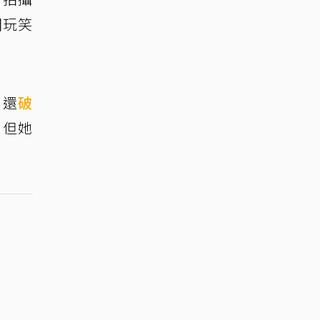
開玩笑
！還
破
」但她