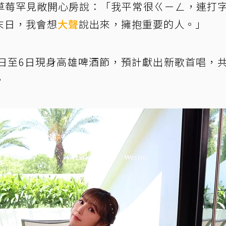
草莓罕見敞開心房說：「我平常很ㄍㄧㄥ，連打
末日，我會想
大聲
說出來，擁抱重要的人。」
4日至6日現身高雄啤酒節，預計獻出新歌首唱，
。