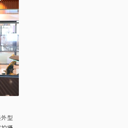
美外型
V拍攝