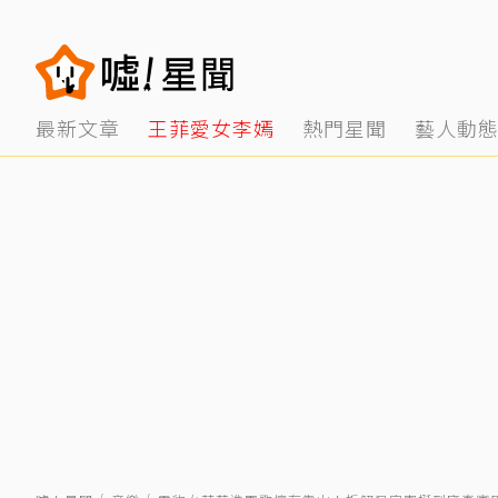
最新文章
王菲愛女李嫣
熱門星聞
藝人動