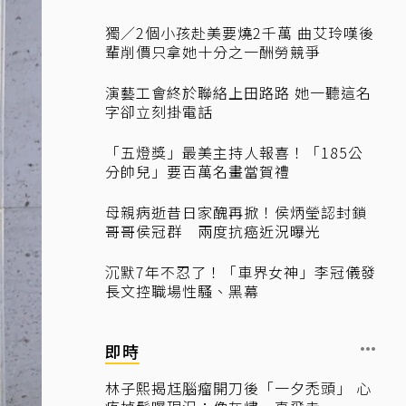
獨／2個小孩赴美要燒2千萬 曲艾玲嘆後
輩削價只拿她十分之一酬勞競爭
演藝工會終於聯絡上田路路 她一聽這名
字卻立刻掛電話
「五燈獎」最美主持人報喜！「185公
分帥兒」要百萬名畫當賀禮
母親病逝昔日家醜再掀！侯炳瑩認封鎖
哥哥侯冠群 兩度抗癌近況曝光
沉默7年不忍了！「車界女神」李冠儀發
長文控職場性騷、黑幕
即時
林子熙揭尪腦瘤開刀後「一夕禿頭」 心