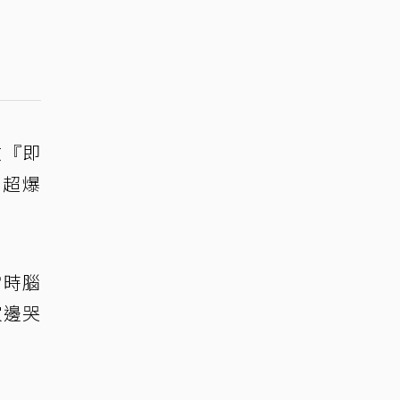
啟『即
，超爆
當時腦
家邊哭