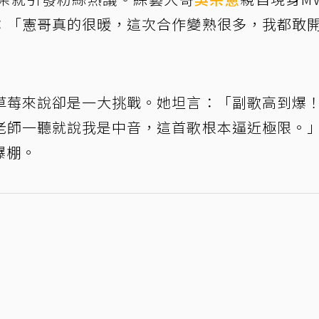
：「憲哥真的很暖，這次合作變熟很多，我都敢
草莓來說卻是一大挑戰。她坦言：「副歌高到爆
老師一聽就說我是中音，這首歌根本逼近極限。
爆棚。