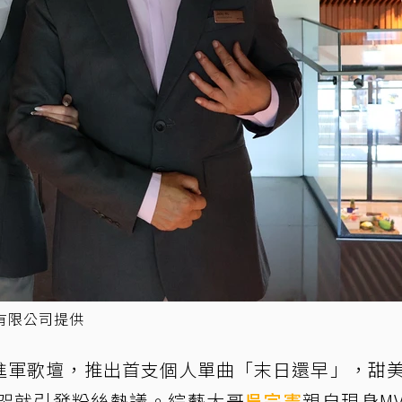
有限公司提供
式進軍歌壇，推出首支個人單曲「末日還早」，甜
架就引發粉絲熱議。綜藝大哥
吳宗憲
親自現身M