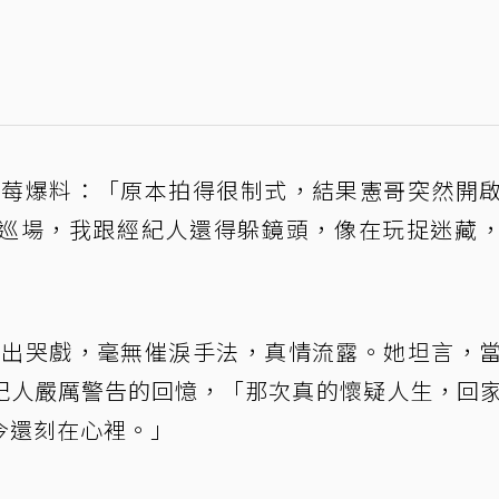
草莓爆料：「原本拍得很制式，結果憲哥突然開
巡場，我跟經紀人還得躲鏡頭，像在玩捉迷藏
演出哭戲，毫無催淚手法，真情流露。她坦言，
紀人嚴厲警告的回憶，「那次真的懷疑人生，回
今還刻在心裡。」