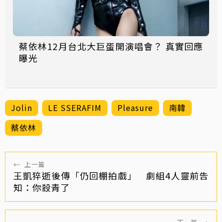
蔡依林12月台北大巨蛋開演唱會？ 真實回應
曝光
Jolin
LE SSERAFIM
Pleasure
南韓
蔡依林
←
上一篇
王凱猝逝後傳「仍回棚拍戲」 劇組4人靈前告
知：你殺青了