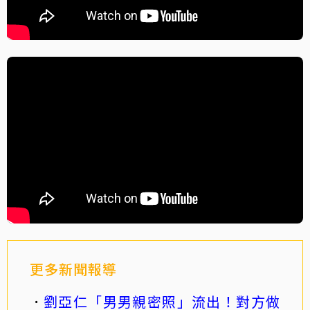
更多新聞報導
劉亞仁「男男親密照」流出！對方做