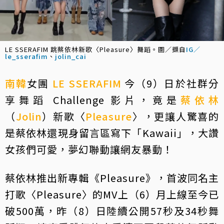
LE SSERAFIM 跳蔡依林新歌〈Pleasure〉舞蹈。圖／擷自
IG／
le_sserafim
、
jolin_cai
南韓
女團
LE SSERAFIM
今（9）日於社群分
享舞蹈 Challenge 影片，竟是
蔡依林
（
Jolin
）新歌〈
Pleasure
〉，更讓人驚喜的
是蔡依林還現身留言區寫下「Kawaii」，大讚
女孩們可愛，夢幻聯動讓網友暴動！
蔡依林推出新專輯《Pleasure》，首波同名主
打歌〈Pleasure〉的MV上（6）月上線至今已
破500萬，昨（8）日陸續公開57秒及34秒舞