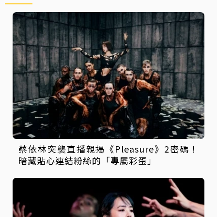
蔡依林突襲直播親揭《Pleasure》2密碼！
暗藏貼心連結粉絲的「專屬彩蛋」