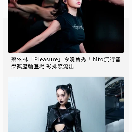
蔡依林「Pleasure」今晚首秀！hito流行音
樂獎壓軸登場 彩排照流出