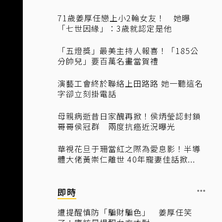
71歲姜厚任戀上小2輪女友！ 她曝
「七世因緣」：3歲就認定是他
「五燈獎」最美主持人報喜！「185公
分帥兒」要百萬名畫當賀禮
演藝工會終於聯絡上田路路 她一聽這名
字卻立刻掛電話
母親病逝昔日家醜再掀！侯炳瑩認封鎖
哥哥侯冠群 兩度抗癌近況曝光
華視花旦于珊當紅之際為愛息影！半導
體大佬黃崇仁離世 40年寵妻佳話掀...
即時
遭提醒慎防「騙財騙色」 姜厚任笑