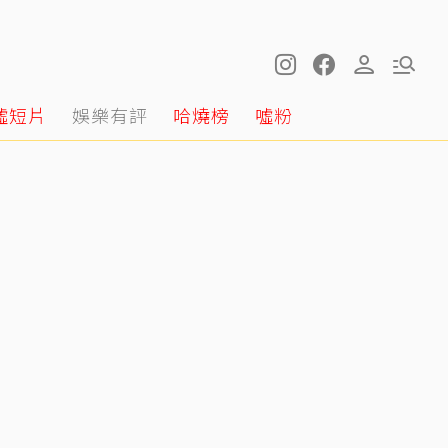
噓短片
娛樂有評
哈燒榜
噓粉