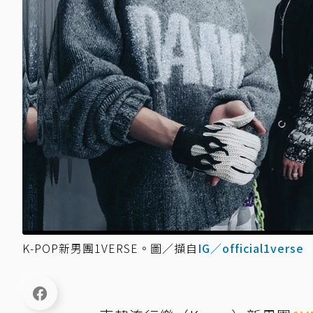
K-POP新男團1VERSE。圖／擷自
IG／official1verse