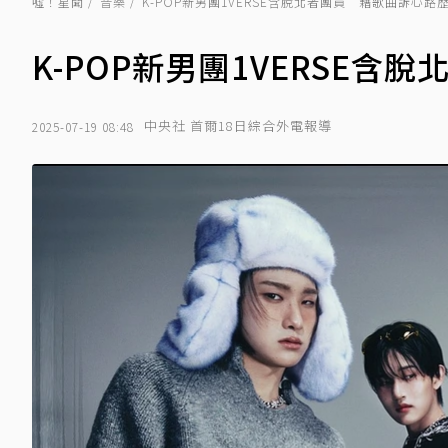
噓！星聞
音樂
K-POP新男團1VERSE含脫北者團員 藉歌曲訴心路
K-POP新男團1VERSE
中央社 首爾18日綜合外電報導
2025-07-19 08:48