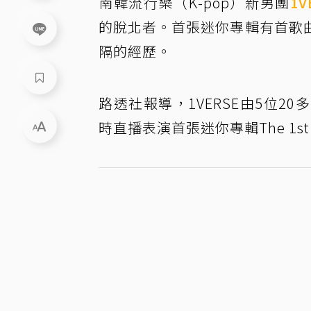
南韓流行樂（K-pop）新男團
1V
的脫北者。首張迷你專輯有首歌
隔的經歷。
路透社報導，1VERSE由5位
時直播表演首張迷你專輯The 1st 