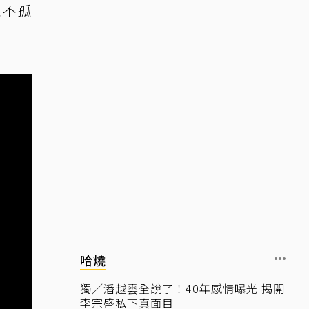
並不孤
哈燒
獨／潘越雲全說了！40年感情曝光 揭開
李宗盛私下真面目