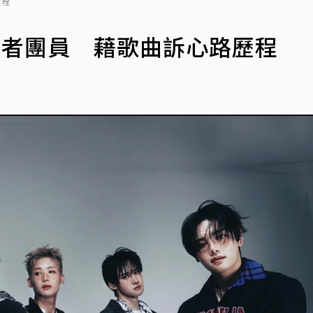
歷程
含脫北者團員 藉歌曲訴心路歷程