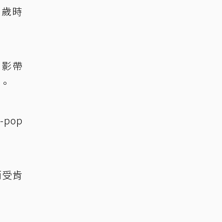
0歲時
錄影帶
）。
pop
而受肯