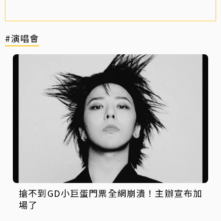
#演唱會
搶不到GD小巨蛋門票全網崩潰！主辦宣布加
場了