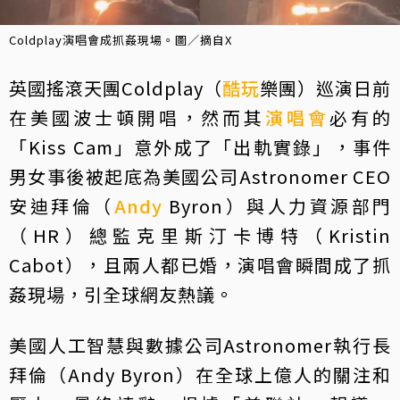
Coldplay演唱會成抓姦現場。圖／摘自X
英國搖滾天團Coldplay（
酷玩
樂團）巡演日前
在美國波士頓開唱，然而其
演唱會
必有的
「Kiss Cam」意外成了「出軌實錄」，事件
男女事後被起底為美國公司Astronomer CEO
安迪拜倫（
Andy
Byron）與人力資源部門
（HR）總監克里斯汀卡博特（Kristin
Cabot），且兩人都已婚，演唱會瞬間成了抓
姦現場，引全球網友熱議。
美國人工智慧與數據公司Astronomer執行長
拜倫（Andy Byron）在全球上億人的關注和