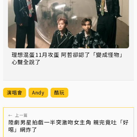
理想混蛋11月攻蛋 阿哲卻認了「變成怪物」
心聲全說了
演唱會
Andy
酷玩
←
上一篇
陸劇男星拍戲一半突激吻女主角 親完竟吐「好
噁」網炸了