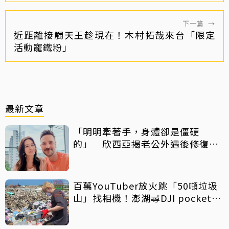
下一篇
→
近距離接觸天王趁現在！木村拓哉來台「限定
活動寵鐵粉」
最新文章
「明明牽著手，身體卻是僵硬
的」 欣西亞揭老公外遇後修復真
相
百萬YouTuber放火跳「50噸垃圾
山」找相機！澎湖尋DJI pocket
4P 直播吸4000人集氣