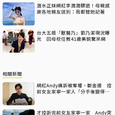
潛水正妹網紅李潤潤驟逝！母親感
謝各地親友送別：我都替她記著
台大五姬「獸醫乃」劉乃潔現況曝
光 回母校任教41歲美貌驚呆網
相關新聞
網紅Andy痛訴被奪權、斷金援 控
前女友家寧一家人「分手後變得無
情」
才控訴完前女友家寧一家 Andy突