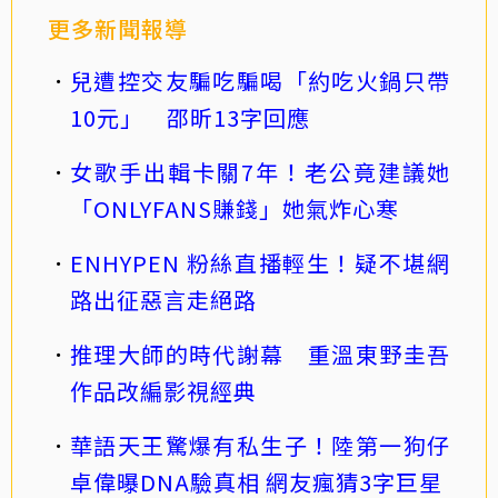
更多新聞報導
兒遭控交友騙吃騙喝「約吃火鍋只帶
10元」 邵昕13字回應
女歌手出輯卡關7年！老公竟建議她
「ONLYFANS賺錢」她氣炸心寒
ENHYPEN 粉絲直播輕生！疑不堪網
路出征惡言走絕路
推理大師的時代謝幕 重溫東野圭吾
作品改編影視經典
華語天王驚爆有私生子！陸第一狗仔
卓偉曝DNA驗真相 網友瘋猜3字巨星