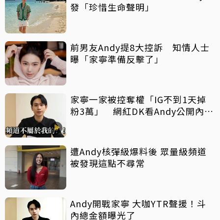
發「珍惜生命聲明」
前男友Andy提8大控訴 知情人士
曝「家寧準備反擊了」
家寧一家被控奪權「IG不到1天掉
粉3萬」 網紅DK看Andy公開內
幕：自媒體圈內也意外
遭Andy核彈級爆料後 眾量級頻道
被發現這點不尋常
Andy開戰家寧 大咖YTR聲援！斗
內總金額曝光了