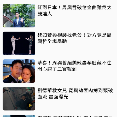
紅到日本！周興哲破億金曲難倒太
鼓達人
魏如萱透視裝找老公！對方竟是周
興哲全場暴動
恭喜！周興哲絕美辣妻孕肚藏不住
開心認了二寶報到
劉德華救女兒 竟與劫匪肉搏到頭破
血流 畫面曝光