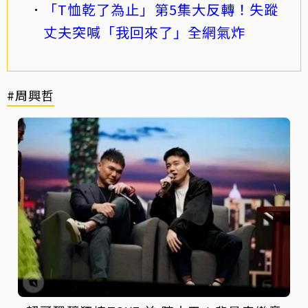
「T恤乾了為止」第5集大反轉！失蹤
丈夫突喊「我回來了」全網氣炸
#周興哲