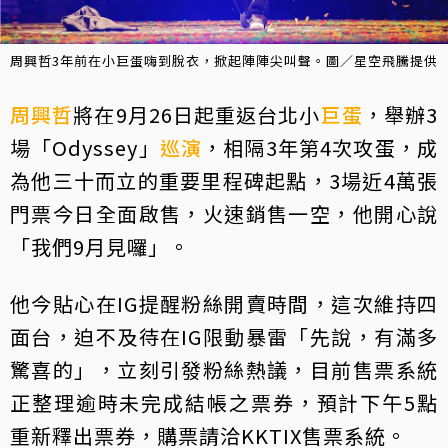
周興哲3年前在小巨蛋嗨到脫衣，掀起陣陣尖叫聲。圖／星空飛騰提供
周興哲
將在9月26日起重返台北小
巨蛋
，舉辦3
場「Odyssey」
巡演
，相隔3年第4次攻蛋，成
為他三十而立的重要里程碑起點，3場近4萬張
門票今日全面啟售，火速銷售一空，他開心說
「我們9月見囉」。
他今貼心在IG提醒粉絲開賣時間，這次維持四
面台，迫不及待在IG限動暴雷「先說，有滿多
驚喜的」，立刻引發粉絲熱議，目前售票系統
正整理逾時未完成結帳之票券，預計下午5點
重新釋出票券，購票請洽KKTIX售票系統。