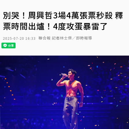
別哭！周興哲3場4萬張票秒殺 釋
票時間出爐！4度攻蛋暴雷了
聯合報 記者林士傑／即時報導
2025-07-20 16:33