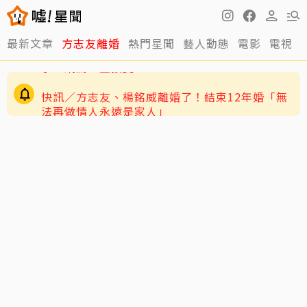
最新文章
方志友離婚
熱門星聞
藝人動態
電影
電視
快訊／方志友、楊銘威離婚了！結束12年婚「無
法再做情人永遠是家人」
老高與小茉新片「AI圖片也沒了」全程黑底白
字 網驚：直接變Podcast