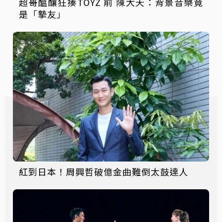
超哥醞釀狂揍TOYZ 前 陳大天：背景音樂竟
是「摯友」
紅到日本！周興哲破億金曲難倒太鼓達人