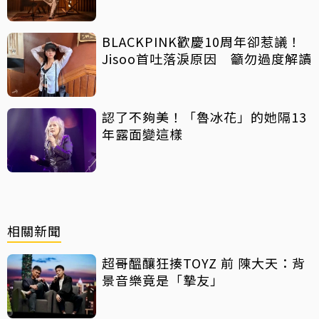
光
BLACKPINK歡慶10周年卻惹議！
Jisoo首吐落淚原因 籲勿過度解讀
認了不夠美！「魯冰花」的她隔13
年露面變這樣
相關新聞
超哥醞釀狂揍TOYZ 前 陳大天：背
景音樂竟是「摯友」