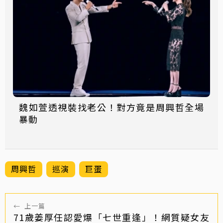
魏如萱透視裝找老公！對方竟是周興哲全場
暴動
周興哲
巡演
巨蛋
←
上一篇
71歲姜厚任認愛爆「七世重逢」！網質疑女友