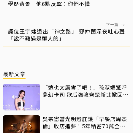
學歷背景 他6點反擊：你們不懂
下一篇
→
讓位王宇婕退出「神之路」 鄭仲茵深夜吐心聲
「說不難過是騙人的」
最新文章
「這也太厲害了吧！」孫淑媚驚呼
夢幻卡司 歌后強強齊聚新北掀回憶
殺
吳宗憲當光明燈庇護「早餐店周杰
倫」收店追夢！5年積蓄70萬全砸