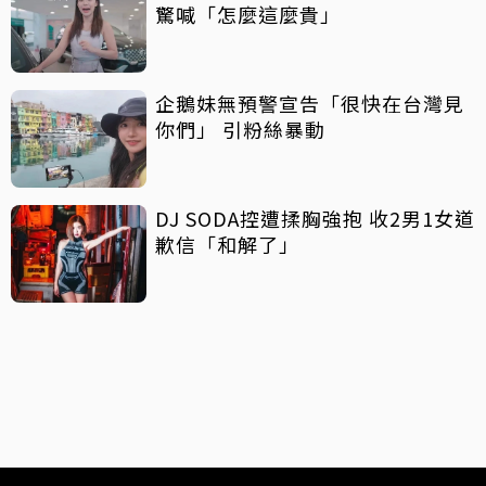
驚喊「怎麼這麼貴」
企鵝妹無預警宣告「很快在台灣見
你們」 引粉絲暴動
DJ SODA控遭揉胸強抱 收2男1女道
歉信「和解了」