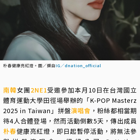
朴春健康亮紅燈。圖／擷自
IG／dnation_official
南韓
女團
2NE1
受邀參加本月10日在台灣國立
體育運動大學田徑場舉辦的「K-POP Masterz
2025 in Taiwan」拼盤
演唱會
，粉絲都相當期
待4人合體登場，然而活動倒數5天，傳出成員
朴春
健康亮紅燈，即日起暫停活動，將無法參