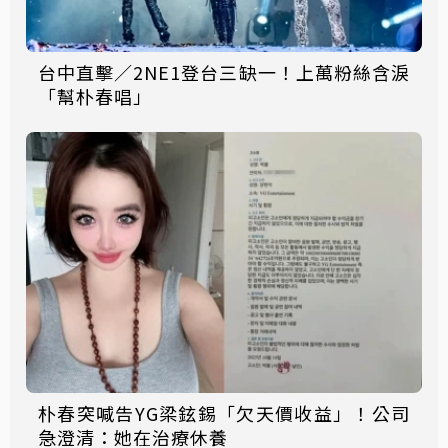
台中直擊／2NE1登台三缺一！上萬粉絲含淚
「幫朴春唱」
朴春突喊告YG梁鉉錫「欠天價收益」！公司
急澄清：她在治療休養