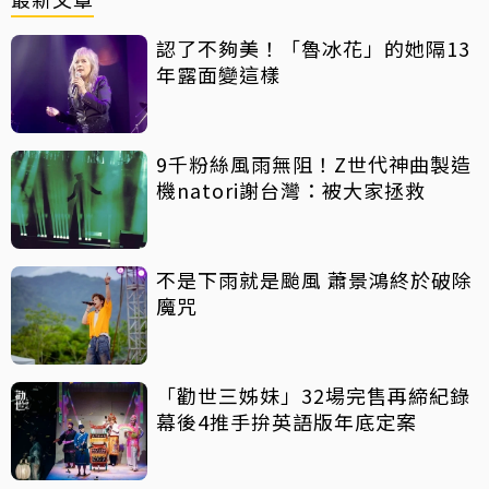
認了不夠美！「魯冰花」的她隔13
年露面變這樣
9千粉絲風雨無阻！Z世代神曲製造
機natori謝台灣：被大家拯救
不是下雨就是颱風 蕭景鴻終於破除
魔咒
「勸世三姊妹」32場完售再締紀錄
幕後4推手拚英語版年底定案