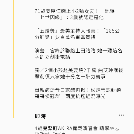
71歲姜厚任戀上小2輪女友！ 她曝
「七世因緣」：3歲就認定是他
「五燈獎」最美主持人報喜！「185公
分帥兒」要百萬名畫當賀禮
演藝工會終於聯絡上田路路 她一聽這名
字卻立刻掛電話
獨／2個小孩赴美要燒2千萬 曲艾玲嘆後
輩削價只拿她十分之一酬勞競爭
母親病逝昔日家醜再掀！侯炳瑩認封鎖
哥哥侯冠群 兩度抗癌近況曝光
即時
4歲兒緊盯AKIRA備戰演唱會 萌學林志