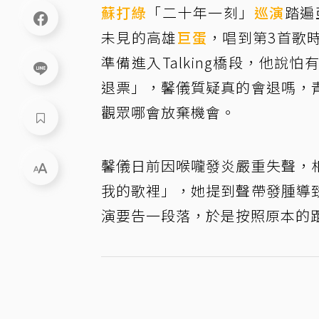
蘇打綠
「二十年一刻」
巡演
踏遍
未見的高雄
巨蛋
，唱到第3首歌
準備進入Talking橋段，他
退票」，馨儀質疑真的會退嗎，
觀眾哪會放棄機會。
馨儀日前因喉嚨發炎嚴重失聲，
我的歌裡」，她提到聲帶發腫導
演要告一段落，於是按照原本的