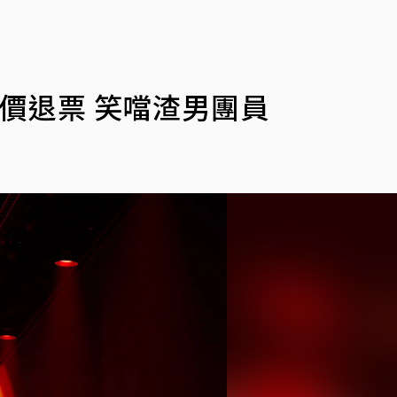
價退票 笑噹渣男團員