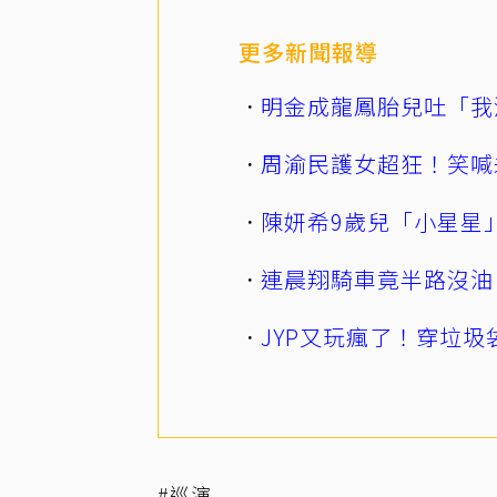
更多新聞報導
明金成龍鳳胎兒吐「我
周渝民護女超狂！笑喊
陳妍希9歲兒「小星星
連晨翔騎車竟半路沒油
JYP又玩瘋了！穿垃圾
#巡演