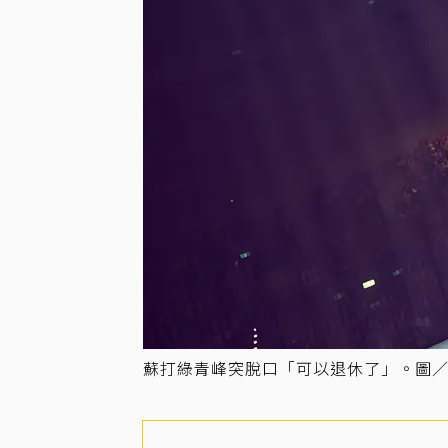
蘇打綠青峰突脫口「可以退休了」。圖