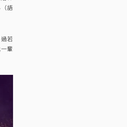
男（語
不過若
我一輩