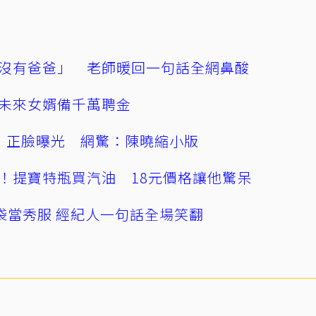
沒有爸爸」 老師暖回一句話全網鼻酸
未來女婿備千萬聘金
」正臉曝光 網驚：陳曉縮小版
！提寶特瓶買汽油 18元價格讓他驚呆
袋當秀服 經紀人一句話全場笑翻