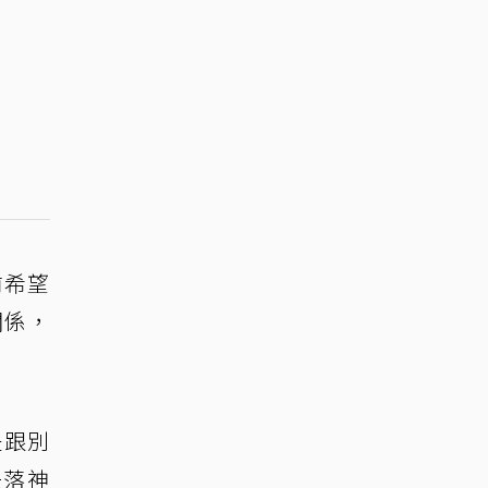
前希望
關係，
是跟別
失落神