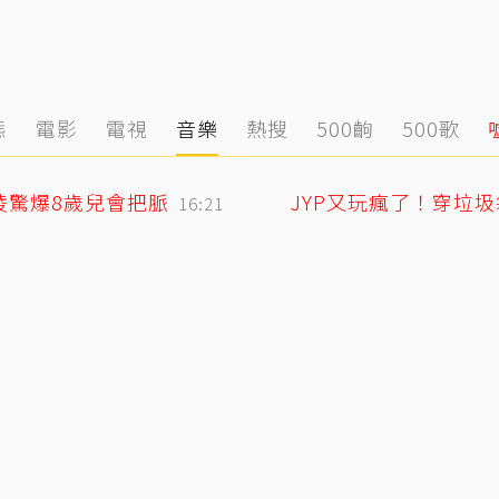
態
電影
電視
音樂
熱搜
500齣
500歌
凌驚爆8歲兒會把脈
JYP又玩瘋了！穿垃
16:21