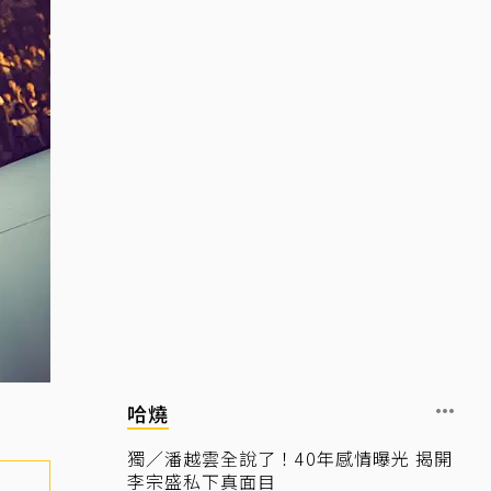
哈燒
獨／潘越雲全說了！40年感情曝光 揭開
李宗盛私下真面目