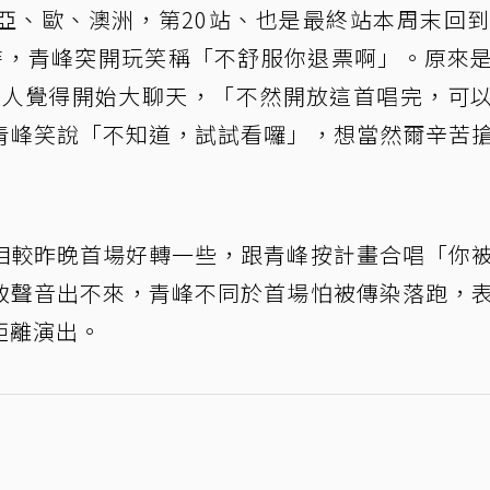
亞、歐、澳洲，第20站、也是最終站本周末回到
時，青峰突開玩笑稱「不舒服你退票啊」。原來
說怕有人覺得開始大聊天，「不然開放這首唱完，可
青峰笑說「不知道，試試看囉」，想當然爾辛苦
相較昨晚首場好轉一些，跟青峰按計畫合唱「你
致聲音出不來，青峰不同於首場怕被傳染落跑，
距離演出。