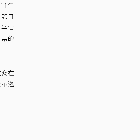
11年
是節目
以半價
搶票的
被寫在
表示巡