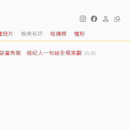
噓短片
娛樂有評
哈燒榜
噓粉
圾袋當秀服 經紀人一句話全場笑翻
15:35