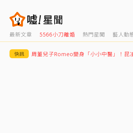
最新文章
5566小刀離婚
熱門星聞
藝人動
周董兒子Romeo變身「小小中醫」！昆
快訊