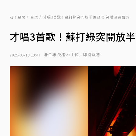
噓！星聞
音樂
才唱3首歌！蘇打綠突開放半價退票 笑噹渣男團員
才唱3首歌！蘇打綠突開放半
聯合報 記者林士傑／即時報導
2025-08-10 19:47