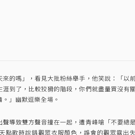
天來的嗎」，看見大批粉絲舉手，他笑說：「以
生涯到了，比較狡猾的階段，你們就盡量買沒有
備。」幽默逗樂全場。
出聲導致雙方聲音撞在一起，遭青峰嗆「不要總
天點歌時說錯觀眾衣服顏色，誤會的觀眾露出