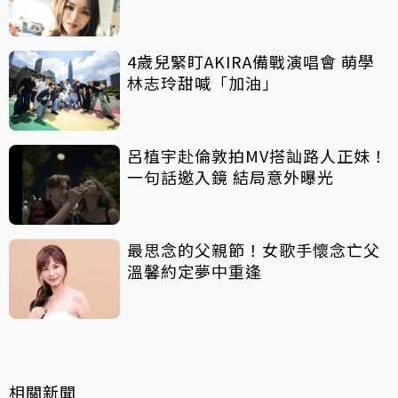
4歲兒緊盯AKIRA備戰演唱會 萌學
林志玲甜喊「加油」
呂植宇赴倫敦拍MV搭訕路人正妹！
一句話邀入鏡 結局意外曝光
最思念的父親節！女歌手懷念亡父
溫馨約定夢中重逢
相關新聞