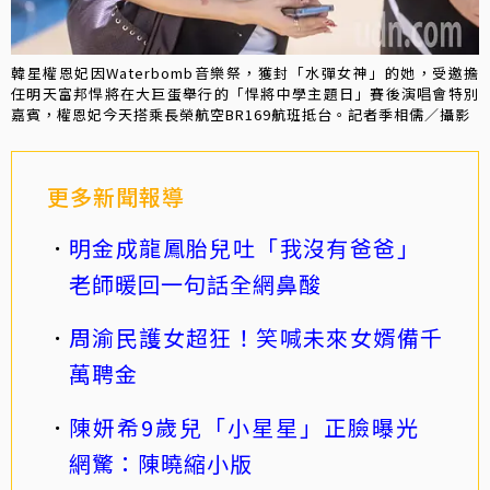
韓星權恩妃因Waterbomb音樂祭，獲封「水彈女神」的她，受邀擔
任明天富邦悍將在大巨蛋舉行的「悍將中學主題日」賽後演唱會特別
嘉賓，權恩妃今天搭乘長榮航空BR169航班抵台。記者季相儒／攝影
更多新聞報導
明金成龍鳳胎兒吐「我沒有爸爸」
老師暖回一句話全網鼻酸
周渝民護女超狂！笑喊未來女婿備千
萬聘金
陳妍希9歲兒「小星星」正臉曝光
網驚：陳曉縮小版