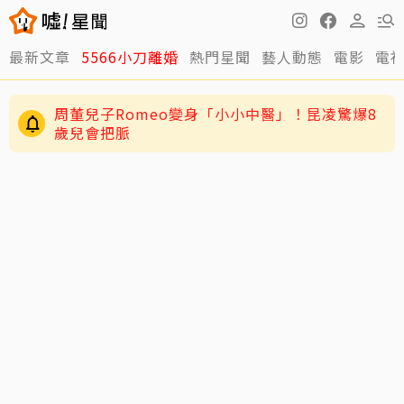
最新文章
5566小刀離婚
熱門星聞
藝人動態
電影
電
周董兒子Romeo變身「小小中醫」！昆凌驚爆8
歲兒會把脈
JYP又玩瘋了！穿垃圾袋當秀服 經紀人一句話
全場笑翻