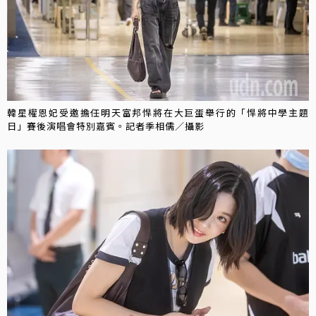
韓星權恩妃受邀擔任明天富邦悍將在大巨蛋舉行的「悍將中學主題
日」賽後演唱會特別嘉賓。記者季相儒／攝影