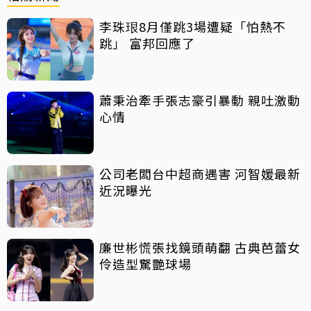
李珠珢8月僅跳3場遭疑「怕熱不
跳」 富邦回應了
蕭秉治牽手張志豪引暴動 親吐激動
心情
公司老闆台中超商遇害 河智媛最新
近況曝光
廉世彬慌張找鏡頭萌翻 古典芭蕾女
伶造型驚艷球場