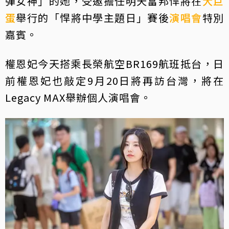
彈女神」的她，受邀擔任明天富邦悍將在
大巨
蛋
舉行的「悍將中學主題日」賽後
演唱會
特別
嘉賓。
權恩妃今天搭乘長榮航空BR169航班抵台，日
前權恩妃也敲定9月20日將再訪台灣，將在
Legacy MAX舉辦個人演唱會。