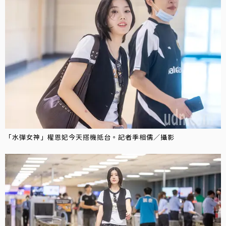
「水彈女神」權恩妃今天搭機抵台。記者季相儒／攝影