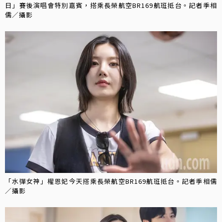
日」賽後演唱會特別嘉賓，搭乘長榮航空BR169航班抵台。記者季相
儒／攝影
「水彈女神」權恩妃今天搭乘長榮航空BR169航班抵台。記者季相儒
／攝影