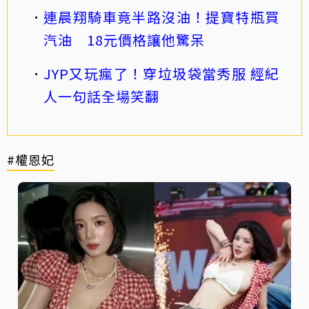
連晨翔騎車竟半路沒油！提寶特瓶買
汽油 18元價格讓他驚呆
JYP又玩瘋了！穿垃圾袋當秀服 經紀
人一句話全場笑翻
#權恩妃