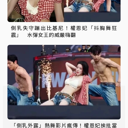
側乳失守蹦出比基尼！權恩妃「抖胸舞狂
震」 水彈女王的威嚴嗨翻
「側乳外露」熱舞影片瘋傳！權恩妃挨批當