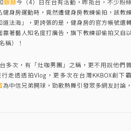
和
銀赫
今（4）日在台有活動，昨抵台，不少粉
名健身房運動時，竟然遭健身房教練偷拍，該教
知道法海」，更誇張的是，健身房的官方帳號還
面靠著藝人知名度打廣告，旗下教練卻偷拍又自
絲名稱）！
來台多次，有「灶咖男團」之稱，更不用說他們
走透透拍Vlog，更多次在台灣KKBOX創下
蛋
為中信兄弟開球，勁歌熱舞引發眾多網友討論