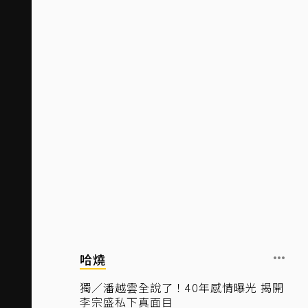
哈燒
獨／潘越雲全說了！40年感情曝光 揭開
李宗盛私下真面目