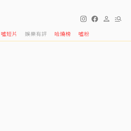
噓短片
娛樂有評
哈燒榜
噓粉