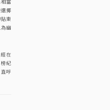
絲相當
練還揶
轉貼東
以為幽
曾經在
霸榜紀
，直呼