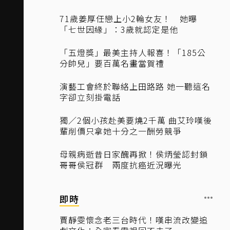
71歲姜厚任戀上小2輪女友！ 她曝
「七世因緣」：3歲就認定是他
「五燈獎」最美主持人報喜！「185公
分帥兒」要百萬名畫當賀禮
演藝工會終於聯絡上田路路 她一聽這名
字卻立刻掛電話
獨／2個小孩赴美要燒2千萬 曲艾玲嘆後
輩削價只拿她十分之一酬勞競爭
母親病逝昔日家醜再掀！侯炳瑩認封鎖
哥哥侯冠群 兩度抗癌近況曝光
即時
賈靜雯懷念老三台時代！嘆串流改變追