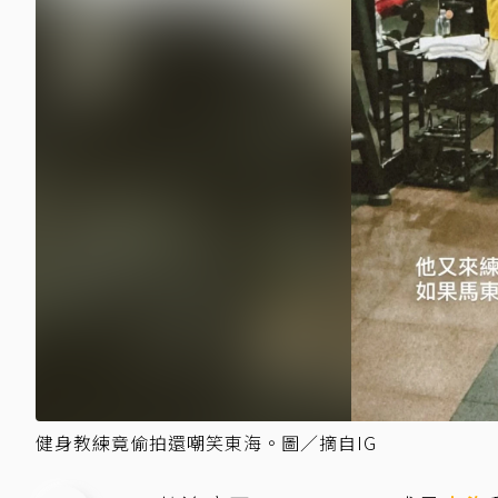
健身教練竟偷拍還嘲笑東海。圖／摘自IG