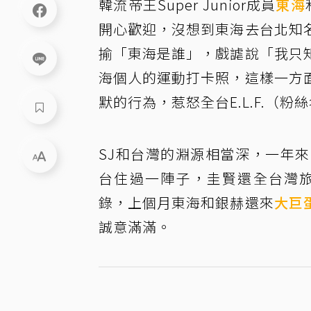
韓流帝王Super Junior成員
東海
開心歡迎，沒想到東海去台北知
揄「東海是誰」，戲謔說「我只
海個人的運動打卡照，這樣一方
默的行為，惹怒全台E.L.F.（粉
SJ和台灣的淵源相當深，一年
台住過一陣子，圭賢還全台灣旅行
錄，上個月東海和銀赫還來
大巨
誠意滿滿。