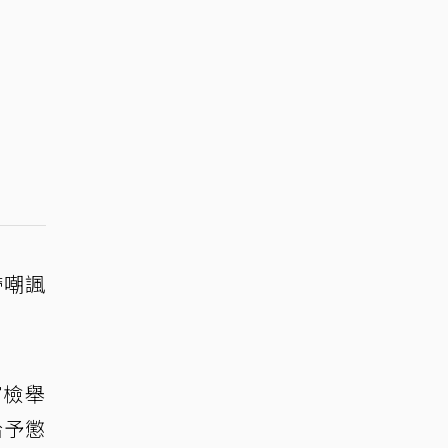
帶嘲諷
寫檢舉
給予懲