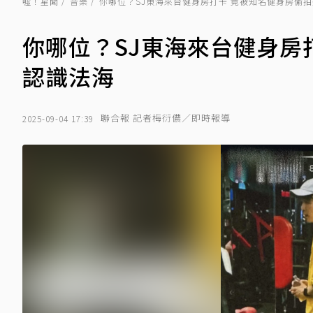
噓！星聞
音樂
你哪位？SJ東海來台健身房打卡 竟被知名健身房偷
你哪位？SJ東海來台健身房
認識法海
聯合報 記者梅衍儂／即時報導
2025-09-04 17:39