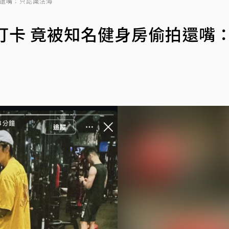
拍還嘴：只認識法海
打卡 竟被知名健身房偷拍還嘴