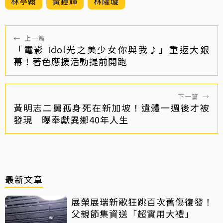
林亭翰
黃鐙輝
林隆璇
←
上一篇
「電影 Idol光之美少女你與我♪」重返大銀
幕！著色應援活動提前開跑
下一篇
→
黃明志二舅孤身死在新加坡！遺體一週後才被
發現 曝奉獻異鄉40年人生
最新文章
展榮展瑞新歌狂跳百次舊傷復發！
父親節集資送「超實用大禮」