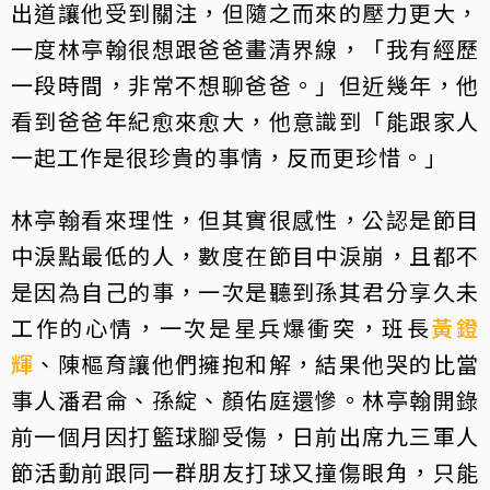
出道讓他受到關注，但隨之而來的壓力更大，
一度林亭翰很想跟爸爸畫清界線，「我有經歷
一段時間，非常不想聊爸爸。」但近幾年，他
看到爸爸年紀愈來愈大，他意識到「能跟家人
一起工作是很珍貴的事情，反而更珍惜。」
林亭翰看來理性，但其實很感性，公認是節目
中淚點最低的人，數度在節目中淚崩，且都不
是因為自己的事，一次是聽到孫其君分享久未
工作的心情，一次是星兵爆衝突，班長
黃鐙
輝
、陳樞育讓他們擁抱和解，結果他哭的比當
事人潘君侖、孫綻、顏佑庭還慘。林亭翰開錄
前一個月因打籃球腳受傷，日前出席九三軍人
節活動前跟同一群朋友打球又撞傷眼角，只能