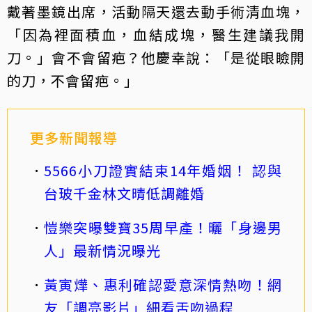
戴著墨鏡出席，活動隔天還去動手術清血塊，
「因為裡面積血，血結成塊，醫生建議我開
刀。」會不會留疤？他慶幸說：「是從眼瞼開
的刀，不會留疤。」
更多新聞報導
5566小刀證實結束14年婚姻！ 認與
台玻千金林文晴低調離婚
愷樂突曝雙寶35周早產！曬「身邊男
人」最新情況曝光
黃寅燁、惠利確認愛意深情熱吻！網
友「調亮影片」細看舌吻過程