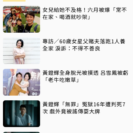
女兒給她不及格！六月被爆「常不
在家、喝酒就吵架」
專訪／60歲女星父賭夫落跑1人養
全家 淚訴：不得不善良
黃鐙輝全身脫光被摸透 呂雪鳳被虧
「老牛吃嫩草」
黃鐙輝「無罪」冤獄16年遭判死7
次 戲外竟被謠傳耍大牌