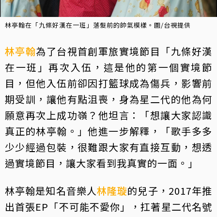
林亭翰在「九條好漢在一班」落髮前的帥氣模樣。圖/台視提供
林亭翰
為了台視首創軍旅實境節目「九條好漢
在一班」再次入伍，這是他的第一個實境節
目，但他入伍前卻因打籃球成為傷兵，影響前
期受訓，讓他有點沮喪，身為星二代的他為何
願意再次上成功嶺？他坦言：「想讓大家認識
真正的林亭翰。」他進一步解釋，「歌手多多
少少經過包裝，很難跟大家有直接互動，想透
過實境節目，讓大家看到我真實的一面。」
林亭翰是知名音樂人
林隆璇
的兒子，2017年推
出首張EP「不可能不愛你」，扛著星二代名號