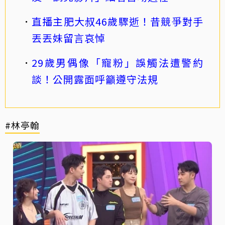
直播主肥大叔46歲驟逝！昔競爭對手
丟丟妹留言哀悼
29歲男偶像「寵粉」誤觸法遭警約
談！公開露面呼籲遵守法規
#林亭翰