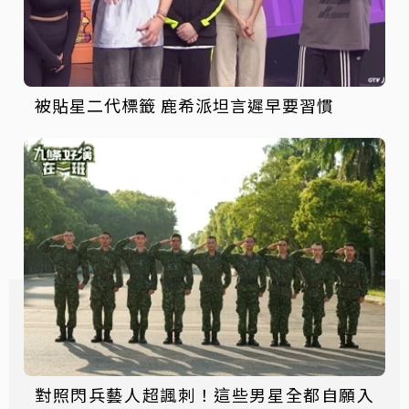
被貼星二代標籤 鹿希派坦言遲早要習慣
對照閃兵藝人超諷刺！這些男星全都自願入