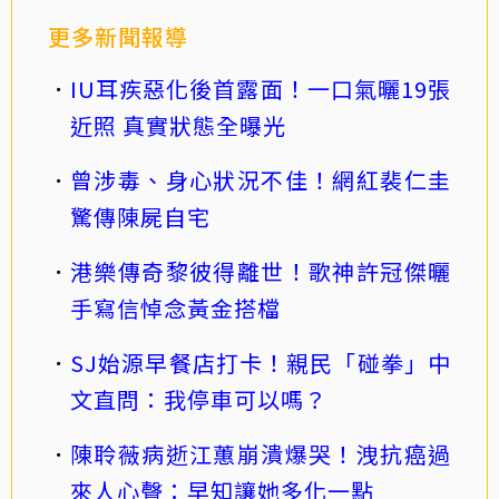
更多新聞報導
IU耳疾惡化後首露面！一口氣曬19張
近照 真實狀態全曝光
曾涉毒、身心狀況不佳！網紅裴仁圭
驚傳陳屍自宅
港樂傳奇黎彼得離世！歌神許冠傑曬
手寫信悼念黃金搭檔
SJ始源早餐店打卡！親民「碰拳」中
文直問：我停車可以嗎？
陳聆薇病逝江蕙崩潰爆哭！洩抗癌過
來人心聲：早知讓她多化一點