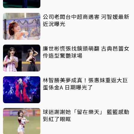
公司老闆台中超商遇害 河智媛最新
近況曝光
廉世彬慌張找鏡頭萌翻 古典芭蕾女
伶造型驚艷球場
林智勝美夢成真！張惠妹重返大巨
蛋係金A 日期曝光了
球迷謝謝她「留在樂天」 籃籃感動
到紅了眼眶