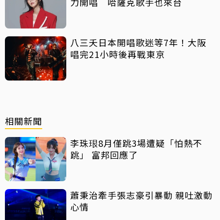
力開唱 哈薩克歌手也來台
八三夭日本開唱歌迷等7年！大阪
唱完21小時後再戰東京
相關新聞
李珠珢8月僅跳3場遭疑「怕熱不
跳」 富邦回應了
蕭秉治牽手張志豪引暴動 親吐激動
心情