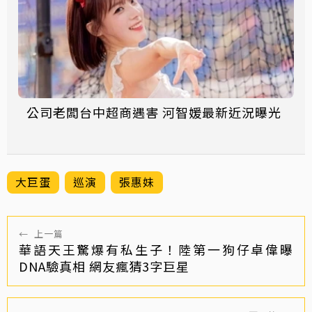
公司老闆台中超商遇害 河智媛最新近況曝光
大巨蛋
巡演
張惠妹
←
上一篇
華語天王驚爆有私生子！陸第一狗仔卓偉曝
DNA驗真相 網友瘋猜3字巨星