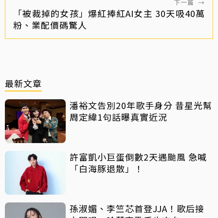
下一篇
→
「被裁掉的女孩」爆紅捧紅AI女主 30天吸40萬
粉、業配價碼驚人
最新文章
潘裕文告別20年歌手身分 昔星光幫
周定緯1句話曝真實近況
許富凱小巨蛋倒數2天遇颱風 急喊
「白海豚退散」！
孫淑媚、李竺芯首登JJA！歌后接