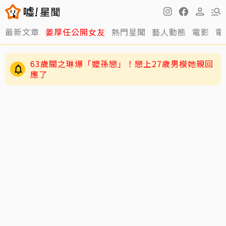
最新文章
姜厚任公開女友
熱門星聞
藝人動態
電影
電
逸祥結婚到現在都還沒開機！老婆紫布爾羞曝背
後原因