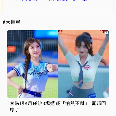
#大巨蛋
李珠珢8月僅跳3場遭疑「怕熱不跳」 富邦回
應了