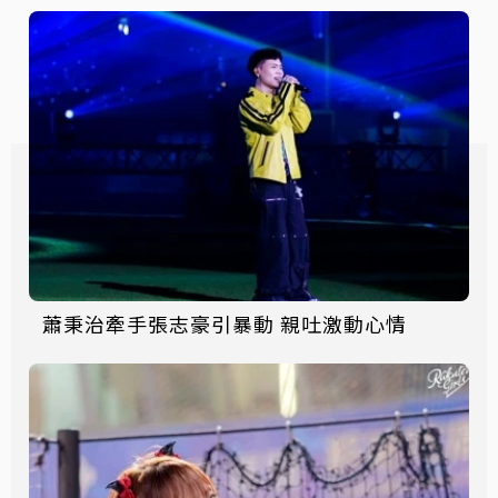
蕭秉治牽手張志豪引暴動 親吐激動心情