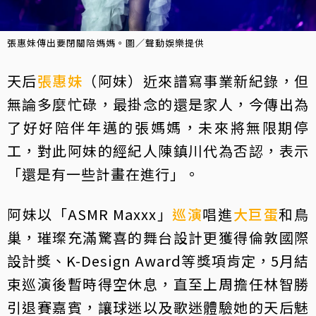
張惠妹傳出要閉關陪媽媽。圖／聲動娛樂提供
天后
張惠妹
（阿妹）近來譜寫事業新紀錄，但
無論多麼忙碌，最掛念的還是家人，今傳出為
了好好陪伴年邁的張媽媽，未來將無限期停
工，對此阿妹的經紀人陳鎮川代為否認，表示
「還是有一些計畫在進行」。
阿妹以「ASMR Maxxx」
巡演
唱進
大巨蛋
和鳥
巢，璀璨充滿驚喜的舞台設計更獲得倫敦國際
設計獎、K-Design Award等獎項肯定，5月結
束巡演後暫時得空休息，直至上周擔任林智勝
引退賽嘉賓，讓球迷以及歌迷體驗她的天后魅