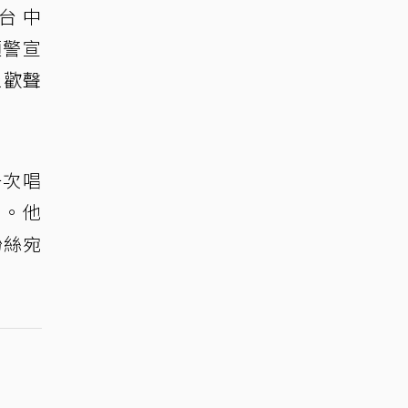
台中
預警宣
眾歡聲
一次唱
」。他
粉絲宛