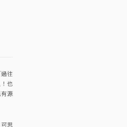
「過往
足！也
能有源
不可思