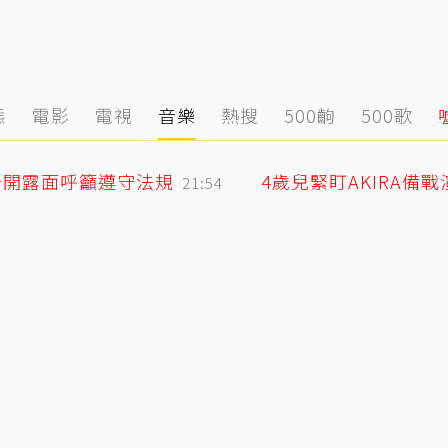
態
電影
電視
音樂
熱搜
500齣
500歌
公開露面呼籲遵守法規
4歲兒緊盯AKIRA備
21:54