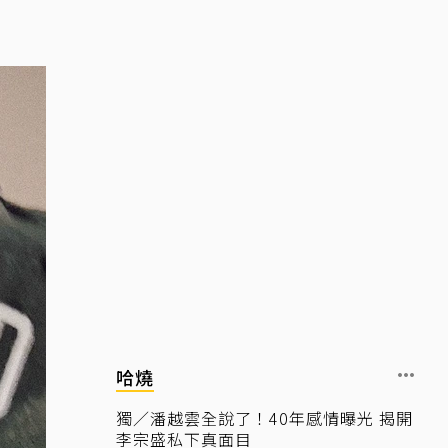
哈燒
獨／潘越雲全說了！40年感情曝光 揭開
李宗盛私下真面目