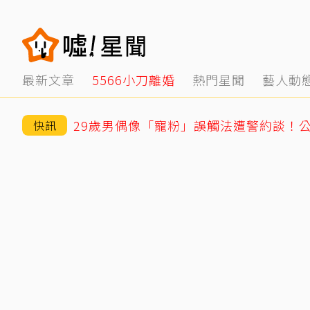
最新文章
5566小刀離婚
熱門星聞
藝人動
29歲男偶像「寵粉」誤觸法遭警約談！
快訊