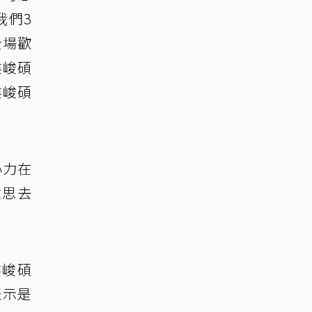
我們3
全場歡
婁峻碩
婁峻碩
心力在
意思去
婁峻碩
表示是