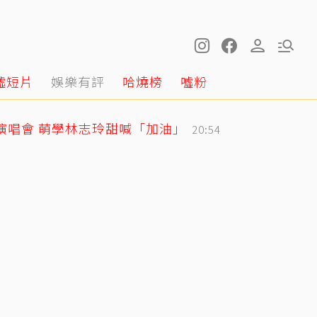
噓短片
娛樂有評
哈燒榜
噓粉
戰演唱會 萌學林志玲甜喊「加油」
20:54