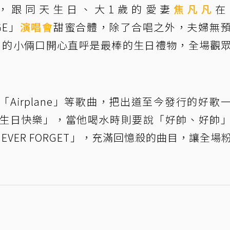
日，跟同天生日、大1歲的愛妻
焦凡凡
在
GE」
演唱會
甜蜜合體，除了合唱之外，夫婦無
月的小倆口開心直呼是最棒的生日禮物，全場觀
Airplane」等歌曲，把出道至今發行的好歌
都喊「生日快樂」，當他喝水時則要說「好帥、好帥
VER FORGET」，充滿回憶殺的曲目，讓全場