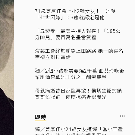
71歲姜厚任戀上小2輪女友！ 她曝
「七世因緣」：3歲就認定是他
「五燈獎」最美主持人報喜！「185公
分帥兒」要百萬名畫當賀禮
演藝工會終於聯絡上田路路 她一聽這名
字卻立刻掛電話
獨／2個小孩赴美要燒2千萬 曲艾玲嘆後
輩削價只拿她十分之一酬勞競爭
母親病逝昔日家醜再掀！侯炳瑩認封鎖
哥哥侯冠群 兩度抗癌近況曝光
即時
獨／姜厚任小24歲女友遭爆「當小三還