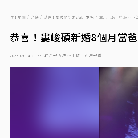
噓！星聞
音樂
恭喜！婁峻碩新婚8個月當爸了 焦凡凡虧「這麼不小
恭喜！婁峻碩新婚8個月當爸
聯合報 記者林士傑／即時報導
2025-09-14 20:33