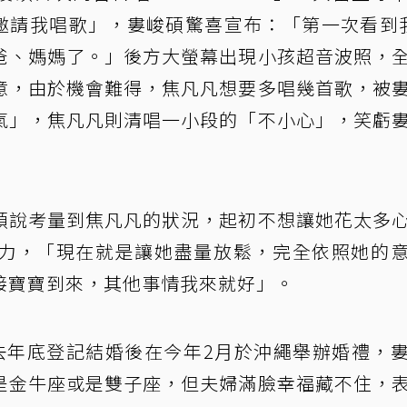
於邀請我唱歌」，婁峻碩驚喜宣布：「第一次看到
爸、媽媽了。」後方大螢幕出現小孩超音波照，
意，由於機會難得，焦凡凡想要多唱幾首歌，被
氣」，焦凡凡則清唱一小段的「不小心」，笑虧
碩說考量到焦凡凡的狀況，起初不想讓她花太多
力，「現在就是讓她盡量放鬆，完全依照她的
接寶寶到來，其他事情我來就好」。
去年底登記結婚後在今年2月於沖繩舉辦婚禮，
是金牛座或是雙子座，但夫婦滿臉幸福藏不住，