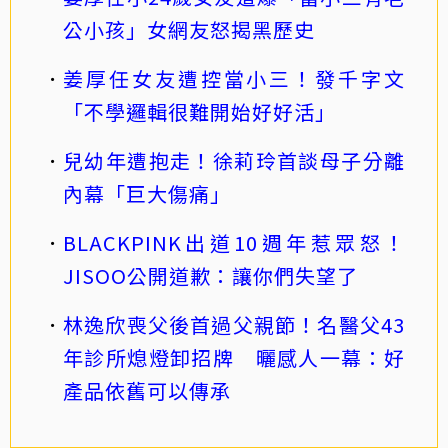
公小孩」女網友怒揭黑歷史
姜厚任女友遭控當小三！發千字文
「不學邏輯很難開始好好活」
兒幼年遭抱走！徐莉玲首談母子分離
內幕「巨大傷痛」
BLACKPINK出道10週年惹眾怒！
JISOO公開道歉：讓你們失望了
林逸欣喪父後首過父親節！名醫父43
年診所熄燈卸招牌 曬感人一幕：好
產品依舊可以傳承