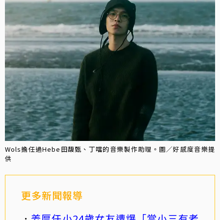
Wols擔任過Hebe田馥甄、丁噹的音樂製作助理。圖／好感度音樂提
供
更多新聞報導
姜厚任小24歲女友遭爆「當小三有老