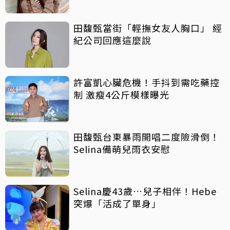
田馥甄當街「輕撫女友人胸口」 經
紀公司回應這麼說
許富凱心臟危機！手抖到需吃藥控
制 激瘦4公斤模樣曝光
田馥甄台東暴雨開唱二度險滑倒！
Selina備萌兒雨衣安慰
Selina慶43歲…兒子相伴！Hebe
突爆「活成了單身」