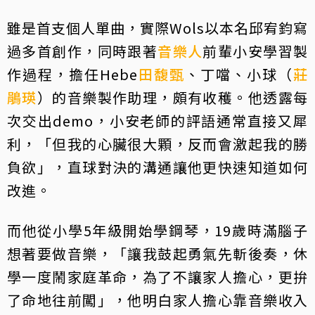
雖是首支個人單曲，實際Wols以本名邱宥鈞寫
過多首創作，同時跟著
音樂人
前輩小安學習製
作過程，擔任Hebe
田馥甄
、丁噹、小球（
莊
鵑瑛
）的音樂製作助理，頗有收穫。他透露每
次交出demo，小安老師的評語通常直接又犀
利，「但我的心臟很大顆，反而會激起我的勝
負欲」，直球對決的溝通讓他更快速知道如何
改進。
而他從小學5年級開始學鋼琴，19歲時滿腦子
想著要做音樂，「讓我鼓起勇氣先斬後奏，休
學一度鬧家庭革命，為了不讓家人擔心，更拚
了命地往前闖」，他明白家人擔心靠音樂收入