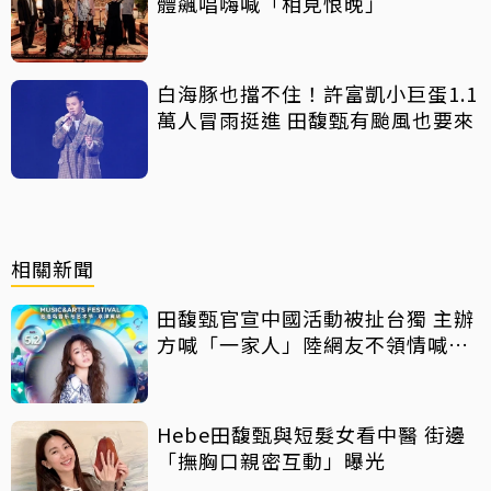
體飆唱嗨喊「相見恨晚」
白海豚也擋不住！許富凱小巨蛋1.1
萬人冒雨挺進 田馥甄有颱風也要來
相關新聞
田馥甄官宣中國活動被扯台獨 主辦
方喊「一家人」陸網友不領情喊抵
制
Hebe田馥甄與短髮女看中醫 街邊
「撫胸口親密互動」曝光