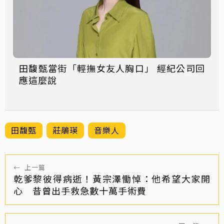
田馥甄當街「輕撫女友人胸口」 經紀公司回
應這麼說
田馥甄
莊鵑瑛
音樂人
←
上一篇
乾爹黎彼得病逝！黃宗澤慟悼：他希望大家開
心 昔曾出手救急數十萬手術費