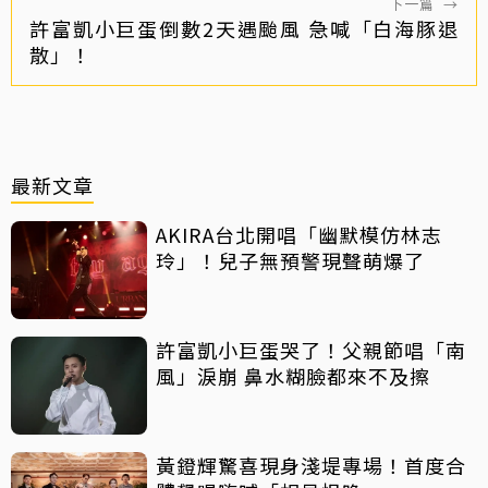
下一篇
→
許富凱小巨蛋倒數2天遇颱風 急喊「白海豚退
散」！
最新文章
AKIRA台北開唱「幽默模仿林志
玲」！兒子無預警現聲萌爆了
許富凱小巨蛋哭了！父親節唱「南
風」淚崩 鼻水糊臉都來不及擦
黃鐙輝驚喜現身淺堤專場！首度合