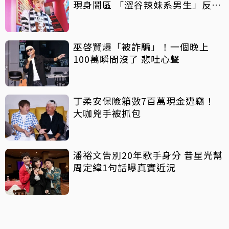
現身鬧區 「澀谷辣妹系男生」反差
吸睛
巫啓賢爆「被詐騙」！一個晚上
100萬瞬間沒了 悲吐心聲
丁柔安保險箱數7百萬現金遭竊！
大咖兇手被抓包
潘裕文告別20年歌手身分 昔星光幫
周定緯1句話曝真實近況