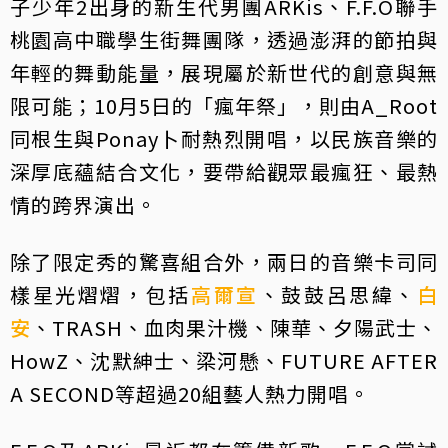
子少年2出身的新生代男團ARKis、F.F.O聯手
桃園高中職學生街舞團隊，透過澎湃的節拍與
年輕的舞動能量，展現屬於新世代的創意與無
限可能；10月5日的「瘋年祭」，則由A_Root
同根生與Ponay卜耐熱烈開唱，以民族音樂的
深厚底蘊結合文化，要帶給觀眾最瘋狂、最熱
情的跨界演出。
除了限定秀的驚喜組合外，兩日的音樂卡司同
樣星光熠熠，包括
高爾宣
、鼓鼓呂思緯、
白
安
、TRASH、血肉果汁機、陳華、夕陽武士、
HowZ、沈默紳士、梁河懸、FUTURE AFTER
A SECOND等超過20組藝人熱力開唱。