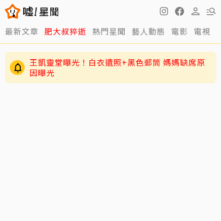
最新文章
肥大叔猝逝
熱門星聞
藝人動態
電影
電視
王凱靈堂曝光！白衣遺照+黑色郵筒 媽媽缺席原
因曝光
周渝民護女超狂！放話未來女婿千萬聘金才行