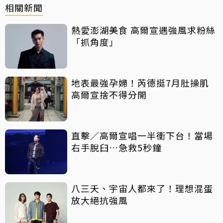
相關新聞
熱愛澎湖美食 高爾宣遇強風求粉絲
「抓角度」
地表最強孕婦！芮德挺7月肚操肌
高爾宣捨不得分開
直擊／高爾宣唱一半衝下台！當場
右手脫臼…急救5秒鐘
八三夭、宇宙人都來了！理想混蛋
放大絕抗強風