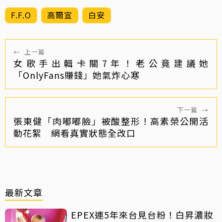
F.F.O
高爾宣
白安
←
上一篇
女歌手出輯卡關7年！老公竟建議她
「OnlyFans賺錢」她氣炸心寒
下一篇
→
張東健「肉嘟嘟臉」被酸整形！高素榮公開活
動花絮 網看真實狀態全改口
最新文章
EPEX連5年來台見台粉！白昇濃妝