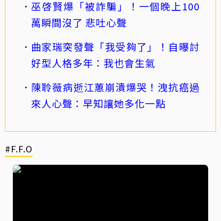
巫啓賢爆「被詐騙」！一個晚上100
萬瞬間沒了 悲吐心聲
曲家瑞突發聲「我受夠了」！自曝討
好型人格多年：我也會生氣
陳聆薇病逝江蕙崩潰爆哭！洩抗癌過
來人心聲：早知讓她多化一點
#F.F.O