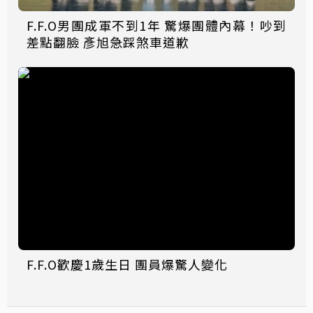
F.F.O男團成軍不到1年 驚爆團體內幕！吵到
差點翻臉 彥旭急踩煞車道歉
F.F.O歡慶1歲生日 團員爆驚人變化