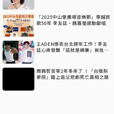
「2025中山堂廣場音樂節」穿越民
歌50年 李友廷、魏嘉瑩感動獻唱
王ADEN慘丟台北跨年工作！李友
廷心疼發聲「這就是網暴」挨批秒
刪文
周興哲苦等2年多來了 ！「台版梨
泰院」踏上追父悲劇死亡真相之路