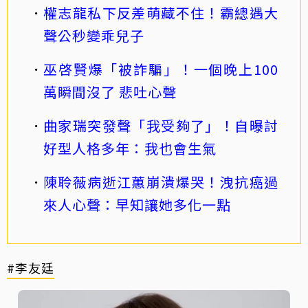
權志龍私下反差萌藏不住！霸總遇大
聲公秒變乖兒子
巫啓賢爆「被詐騙」！一個晚上100
萬瞬間沒了 悲吐心聲
曲家瑞突發聲「我受夠了」！自曝討
好型人格多年：我也會生氣
陳聆薇病逝江蕙崩潰爆哭！洩抗癌過
來人心聲：早知讓她多化一點
#李友廷