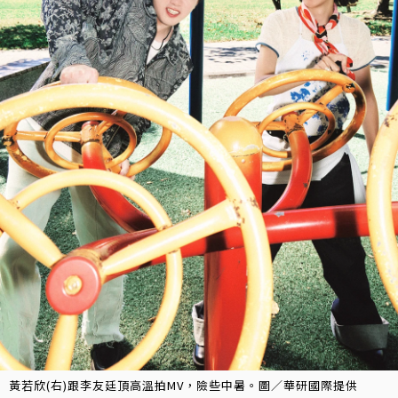
黃若欣(右)跟李友廷頂高溫拍MV，險些中暑。圖／華研國際提供