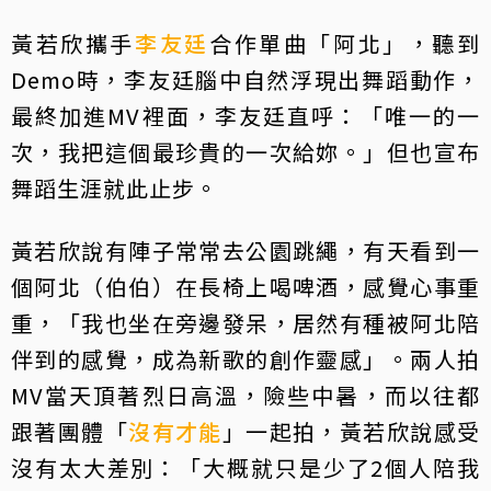
黃若欣攜手
李友廷
合作單曲「阿北」，聽到
Demo時，李友廷腦中自然浮現出舞蹈動作，
最終加進MV裡面，李友廷直呼：「唯一的一
次，我把這個最珍貴的一次給妳。」但也宣布
舞蹈生涯就此止步。
黃若欣說有陣子常常去公園跳繩，有天看到一
個阿北（伯伯）在長椅上喝啤酒，感覺心事重
重，「我也坐在旁邊發呆，居然有種被阿北陪
伴到的感覺，成為新歌的創作靈感」。兩人拍
MV當天頂著烈日高溫，險些中暑，而以往都
跟著團體「
沒有才能
」一起拍，黃若欣說感受
沒有太大差別：「大概就只是少了2個人陪我