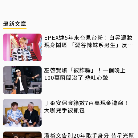
最新文章
EPEX連5年來台見台粉！白昇濃妝
現身鬧區 「澀谷辣妹系男生」反差
吸睛
巫啓賢爆「被詐騙」！一個晚上
100萬瞬間沒了 悲吐心聲
丁柔安保險箱數7百萬現金遭竊！
大咖兇手被抓包
潘裕文告別20年歌手身分 昔星光幫