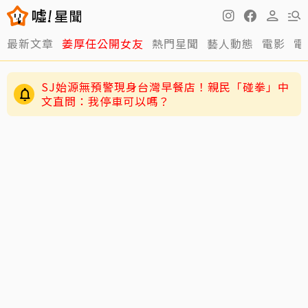
最新文章
姜厚任公開女友
熱門星聞
藝人動態
電影
電
SJ始源無預警現身台灣早餐店！親民「碰拳」中
文直問：我停車可以嗎？