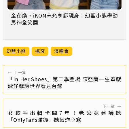
金在煥、iKON宋允亨都現身！幻藍小熊舉動
男神全笑翻
幻藍小熊
搖滾
演唱會
←
上一篇
「In Her Shoes」第二季登場 陳亞蘭一生奉獻
歌仔戲讓世界看見台灣
下一篇
→
女歌手出輯卡關7年！老公竟建議她
「OnlyFans賺錢」她氣炸心寒