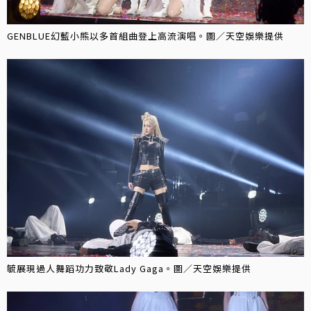
GENBLUE幻藍小熊以多首組曲登上高流演唱。圖／天空娛樂提供
毓展現過人舞蹈功力致敬Lady Gaga。圖／天空娛樂提供