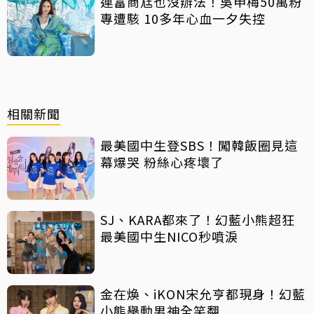
連富商尪也沒辦法！吳申梅50萬粉
專遭駭 10多年心血一夕失控
相關新聞
最美國中生登SBS！闖韓飯圈見這
幕爆哭 粉絲心疼壞了
SJ、KARA都來了！幻藍小熊超狂
最美國中生NICO秒噴淚
金在煥、iKON宋允亨都現身！幻藍
小熊舉動男神全笑翻