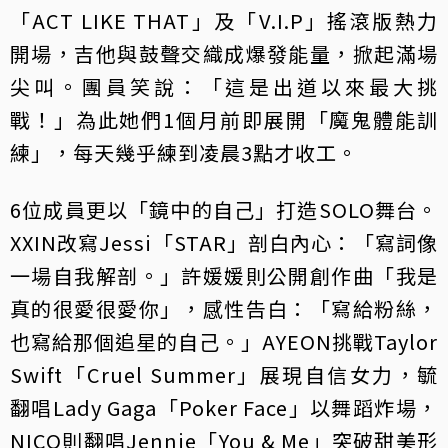
「ACT LIKE THAT」及「V.I.P」搖滾版熱力
開場，吉他與鼓聲交織成爆發能量，掀起滿場
尖叫。團員笑說：「這是出道以來最大挑
戰！」為此她們1個月前即展開「魔鬼體能訓
練」，每天幾乎練到凌晨3點才收工。
6位成員更以「鏡中的自己」打造SOLO舞台。
XXIN改寫Jessi「STAR」剖白內心：「寫詞像
一場自我解剖。」許媛媛則公開創作曲「我是
真的很愛很愛你」，感性告白：「寫給粉絲，
也寫給那個追星的自己。」AYEON挑戰Taylor
Swift「Cruel Summer」展現自信女力，毓
翻唱Lady Gaga「Poker Face」以舞蹈炸場，
NICO則翻唱Jennie「You & Me」突破甜美形