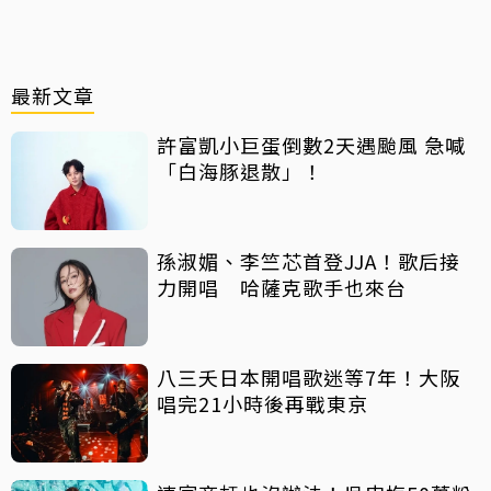
最新文章
許富凱小巨蛋倒數2天遇颱風 急喊
「白海豚退散」！
孫淑媚、李竺芯首登JJA！歌后接
力開唱 哈薩克歌手也來台
八三夭日本開唱歌迷等7年！大阪
唱完21小時後再戰東京