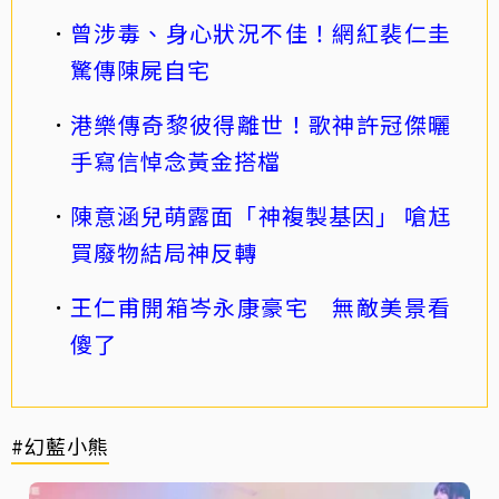
曾涉毒、身心狀況不佳！網紅裴仁圭
驚傳陳屍自宅
港樂傳奇黎彼得離世！歌神許冠傑曬
手寫信悼念黃金搭檔
陳意涵兒萌露面「神複製基因」 嗆尪
買廢物結局神反轉
王仁甫開箱岑永康豪宅 無敵美景看
傻了
#幻藍小熊