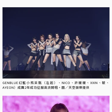
GENBLUE幻藍小熊采甄（左起）、NICO、許媛媛、XXIN、毓、
AYEON）成團2年成功征服高流開唱。圖／天空娛樂提供