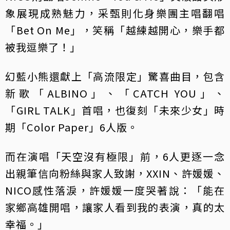
象展現成熟魅力，采甄則化身樂團主唱翻唱
「Bet On Me」，笑稱「越練越開心，樂手都
被我逗樂了！」
幻藍小熊還獻上「高流限定」驚喜曲目，包含
新歌「ALBINO」、「CATCH YOU」、
「GIRL TALK」首唱，也復刻「未來少女」時
期「Color Paper」6人版。
而在演唱「天空沒有極限」前，6人更逐一念
出親筆信向粉絲與家人致謝，XXIN、許媛媛、
NICO感性落淚，許媛媛一度哭著說：「能在
家鄉高雄開唱，讓家人看到我的表演，真的太
幸福。」