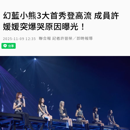
幻藍小熊3大首秀登高流 成員許
媛媛突爆哭原因曝光！
聯合報 記者許晉榮／即時報導
2025-11-09 12:35