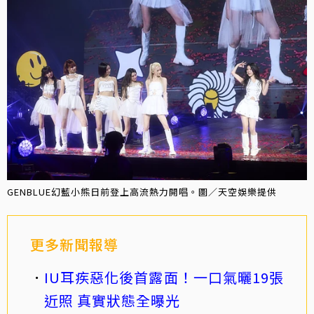
GENBLUE幻藍小熊日前登上高流熱力開唱。圖／天空娛樂提供
更多新聞報導
IU耳疾惡化後首露面！一口氣曬19張
近照 真實狀態全曝光