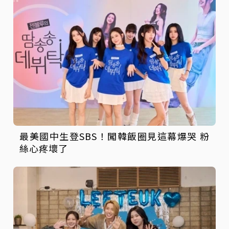
最美國中生登SBS！闖韓飯圈見這幕爆哭 粉
絲心疼壞了