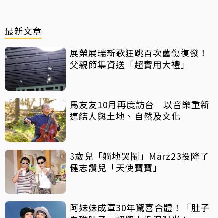
最新文章
展榮展瑞新歌狂跳百次舊傷復發！
父親節集資送「超實用大禮」
馬友友10月再度訪台 以音樂重新
連結人與土地、自然及文化
3歲兒「躺地哭鬧」Marz23投降了
健志讚兒「天使寶寶」
阿妹妹成軍30年驚喜合體！「肚子