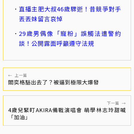
直播主肥大叔46歲驟逝！昔競爭對手
丟丟妹留言哀悼
29歲男偶像「寵粉」誤觸法遭警約
談！公開露面呼籲遵守法規
←
上一篇
閻奕格豁出去了？被逼到極限大爆發
下一篇
→
4歲兒緊盯AKIRA備戰演唱會 萌學林志玲甜喊
「加油」