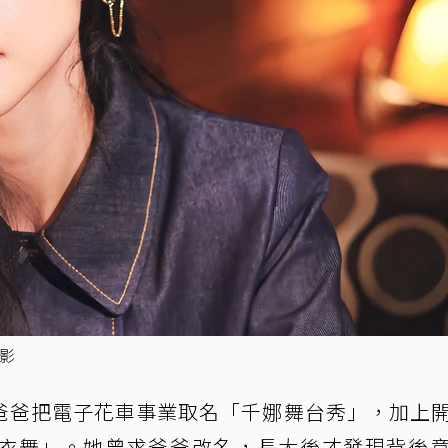
攝影
爸爸把電子花車事業取名「千娜舞台秀」，加上
衣舞」。她曾求爸爸改名，長大後才發現背後