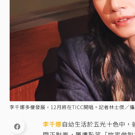
李千娜多棲發展，12月將在TICC開唱。記者林士傑／
李千娜
自幼生活於五光十色中，
門正對面，屢遭恥笑「妳家做脫