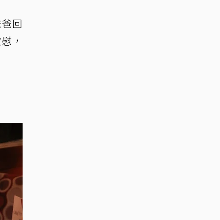
爸爸回
欣慰，