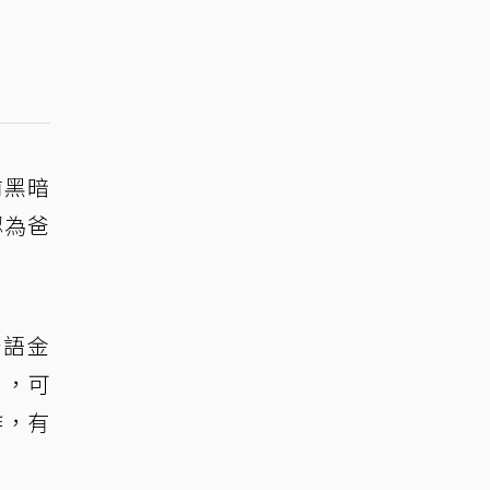
前黑暗
認為爸
台語金
扣，可
作，有