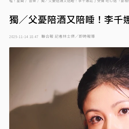
噓！星聞
音樂
獨／父憂陪酒又陪睡！李千娜認了受傷 吐心結「要相
獨／父憂陪酒又陪睡！李千
聯合報 記者林士傑／即時報導
2025-11-14 18:47