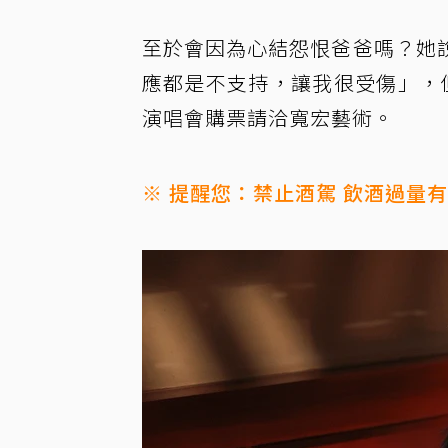
至於會因為心結怨恨爸爸嗎？她
應都是不支持，讓我很受傷」，
演唱會購票請洽寬宏藝術。
※ 提醒您：禁止酒駕 飲酒過量