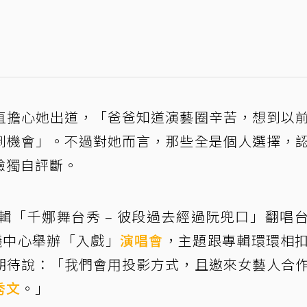
直擔心她出道，「爸爸知道演藝圈辛苦，想到以
到機會」。不過對她而言，那些全是個人選擇，
驗獨自評斷。
輯「千娜舞台秀 – 彼段過去經過阮兜口」翻唱
議中心舉辦「入戲」
演唱會
，主題跟專輯環環相
期待說：「我們會用投影方式，且邀來女藝人合
秀文
。」