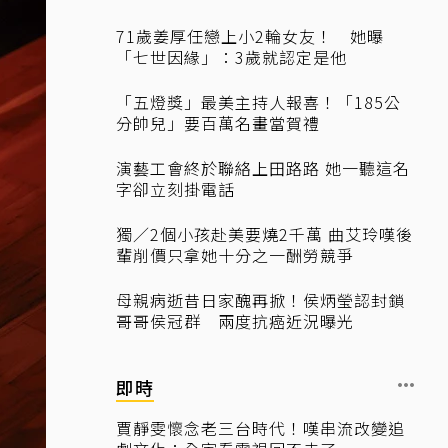
71歲姜厚任戀上小2輪女友！ 她曝
「七世因緣」：3歲就認定是他
「五燈獎」最美主持人報喜！「185公
分帥兒」要百萬名畫當賀禮
演藝工會終於聯絡上田路路 她一聽這名
字卻立刻掛電話
獨／2個小孩赴美要燒2千萬 曲艾玲嘆後
輩削價只拿她十分之一酬勞競爭
母親病逝昔日家醜再掀！侯炳瑩認封鎖
哥哥侯冠群 兩度抗癌近況曝光
即時
賈靜雯懷念老三台時代！嘆串流改變追