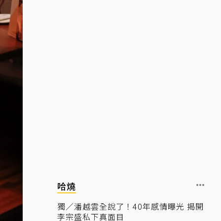
哈燒
獨／潘越雲全說了！40年感情曝光 揭開
李宗盛私下真面目