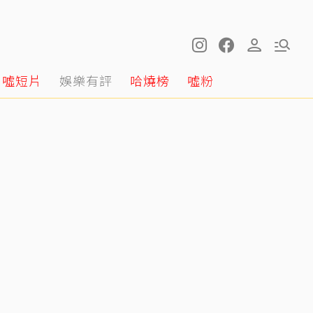
噓短片
娛樂有評
哈燒榜
噓粉