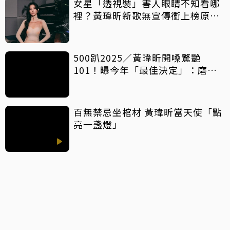
女星「透視裝」害人眼睛不知看哪
裡？黃瑋昕新歌無宣傳衝上榜原因
曝！
500趴2025／黃瑋昕開嗓驚艷
101！曝今年「最佳決定」：磨到
凌晨也值得
百無禁忌坐棺材 黃瑋昕當天使「點
亮一盞燈」