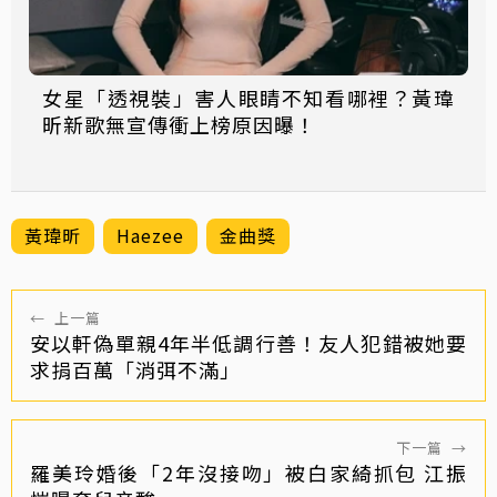
女星「透視裝」害人眼睛不知看哪裡？黃瑋
昕新歌無宣傳衝上榜原因曝！
黃瑋昕
Haezee
金曲獎
←
上一篇
安以軒偽單親4年半低調行善！友人犯錯被她要
求捐百萬「消弭不滿」
下一篇
→
羅美玲婚後「2年沒接吻」被白家綺抓包 江振