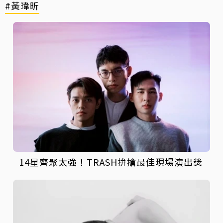
#黃瑋昕
14星齊聚太強！TRASH拚搶最佳現場演出獎