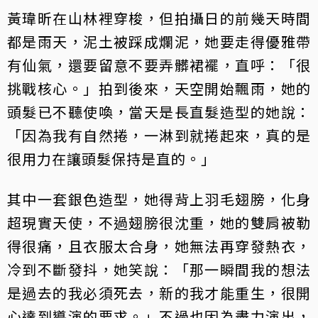
黃瑋昕在山林裡穿梭，但拍攝日的前幾天時間
都是雨天，泥土被踩成爛泥，她要走得優雅帶
有仙氣，還要留意不要弄髒裙襬，直呼：「很
挑戰核心。」拍到後來，天空開始飄雨，她的
頭髮已不聽使喚，當天是長直髮造型的她說：
「因為我有自然捲，一淋到就捲起來，真的是
很用力在讓頭髮保持是直的。」
其中一套銀色造型，她得背上羽毛翅膀，化身
超現實天使，不過翅膀很沈重，她的雙肩被勒
得很痛，且衣服太合身，她無法再穿發熱衣，
冷到不斷發抖，她笑說：「那一瞬間我的想法
是過去的我必須死去，新的我才能重生，很開
心達到導演的要求。」不過也因為盡力演出，