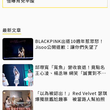
愷曝育兒辛酸
最新文章
BLACKPINK出道10週年惹眾怒！
Jisoo公開道歉：讓你們失望了
邱瓈寬「寬魚」營收衰退！竟點名
王心凌、楊丞琳 網笑「誠實到不
行」
「以為被認出！」Red Velvet 瑟琪
爆獨旅尷尬趣事 被當路人幫拍照