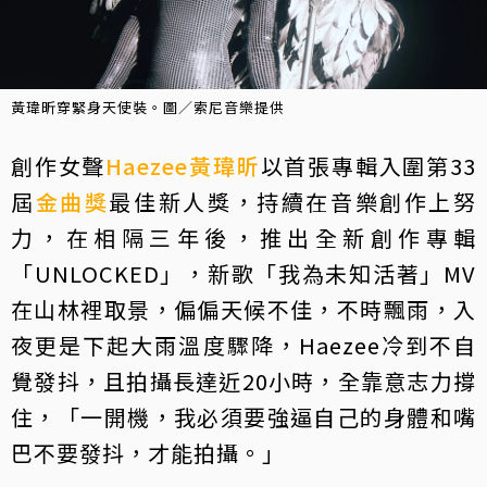
黃瑋昕穿緊身天使裝。圖／索尼音樂提供
創作女聲
Haezee
黃瑋昕
以首張專輯入圍第33
屆
金曲獎
最佳新人獎，持續在音樂創作上努
力，在相隔三年後，推出全新創作專輯
「UNLOCKED」，新歌「我為未知活著」MV
在山林裡取景，偏偏天候不佳，不時飄雨，入
夜更是下起大雨溫度驟降，Haezee冷到不自
覺發抖，且拍攝長達近20小時，全靠意志力撐
住，「一開機，我必須要強逼自己的身體和嘴
巴不要發抖，才能拍攝。」