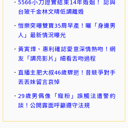
5566小刀證實結束14年婚姻！ 認與
台玻千金林文晴低調離婚
愷樂突曝雙寶35周早產！曬「身邊男
人」最新情況曝光
黃寅燁、惠利確認愛意深情熱吻！網
友「調亮影片」細看舌吻過程
直播主肥大叔46歲驟逝！昔競爭對手
丟丟妹留言哀悼
29歲男偶像「寵粉」誤觸法遭警約
談！公開露面呼籲遵守法規