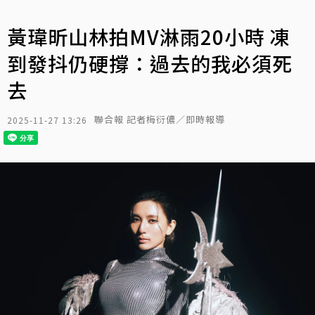
黃瑋昕山林拍MV淋雨20小時 凍
到發抖仍硬撐：過去的我必須死
去
聯合報 記者梅衍儂／即時報導
2025-11-27 13:26