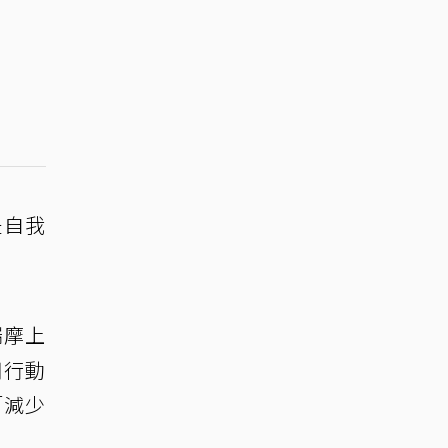
是自我
揣摩上
用行動
「減少