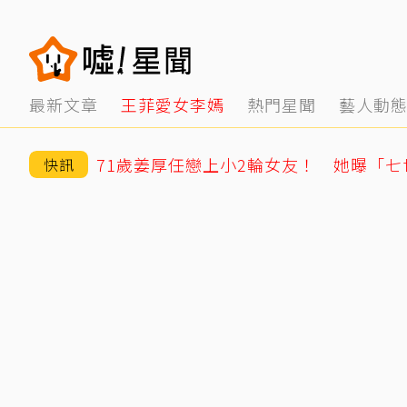
最新文章
王菲愛女李嫣
熱門星聞
藝人動
快訊