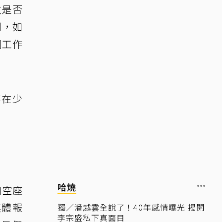
文是否
到，如
國工作
不在少
哈燒
個空座
媒體報
獨／潘越雲全說了！40年感情曝光 揭開
李宗盛私下真面目