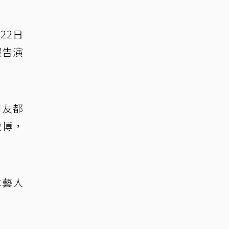
22日
報告演
朋友都
微博，
本藝人