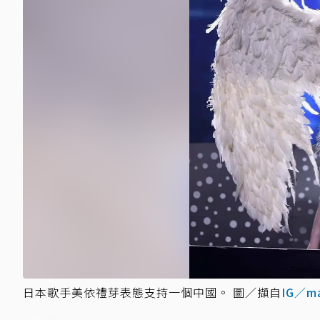
日本歌手美依禮芽表態支持一個中國。 圖／擷自
IG／ma