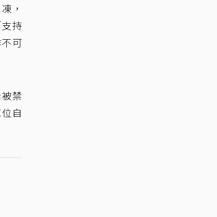
冰凍，
「支持
非不可
希被禁
單位自