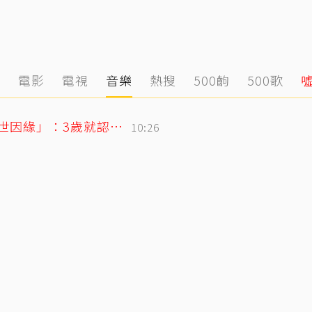
態
電影
電視
音樂
熱搜
500齣
500歌
71歲姜厚任戀上小2輪女友！ 她曝「七世因緣」：3歲就認定是他
10:26