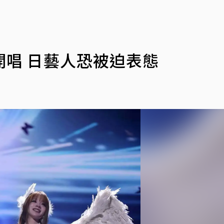
唱 日藝人恐被迫表態