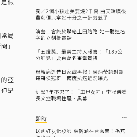
會是假
獨／2個小孩赴美要燒2千萬 曲艾玲嘆後
輩削價只拿她十分之一酬勞競爭
演藝工會終於聯絡上田路路 她一聽這名
國當局
字卻立刻掛電話
新聞」
「五燈獎」最美主持人報喜！「185公
分帥兒」要百萬名畫當賀禮
母親病逝昔日家醜再掀！侯炳瑩認封鎖
哥哥侯冠群 兩度抗癌近況曝光
年的亞
，但是
沉默7年不忍了！「車界女神」李冠儀發
長文控職場性騷、黑幕
即時
送別好友化妝師 張韶涵在台露面！孫燕