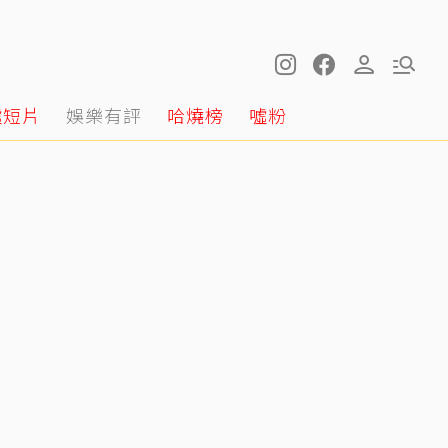
噓短片
娛樂有評
哈燒榜
噓粉