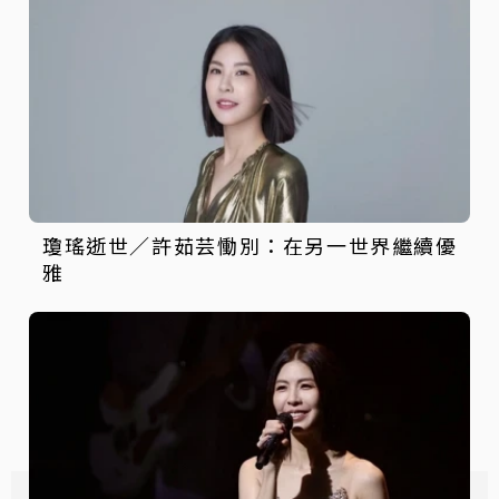
瓊瑤逝世／許茹芸慟別：在另一世界繼續優
雅