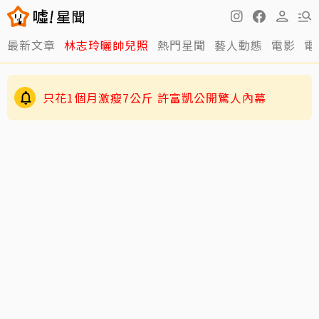
最新文章
林志玲曬帥兒照
熱門星聞
藝人動態
電影
電
只花1個月激瘦7公斤 許富凱公開驚人內幕