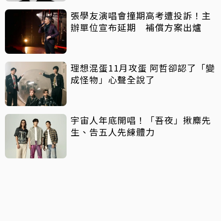
張學友演唱會撞期高考遭投訴！主
辦單位宣布延期 補償方案出爐
理想混蛋11月攻蛋 阿哲卻認了「變
成怪物」心聲全說了
宇宙人年底開唱！「吾夜」揪麋先
生、告五人先練體力