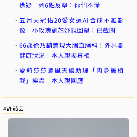
遭疑 列6點反擊：你們不懂
五月天冠佑20愛女遭AI合成不雅影
像 小玫瑰劉芯妤親回擊：已截圖
66歲徐乃麟驚現大腸直腸科！外界憂
健康狀況 本人親揭真相
愛莉莎莎颱風天讓助理「肉身護植
栽」挨轟 本人親回應
#許茹芸