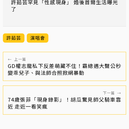
許茹芸罕見「性感現身」 婚後首爾生活曝光
了
許茹芸
演唱會
←
上一篇
GD權志龍私下反差萌藏不住！霸總遇大聲公秒
變乖兒子、與法師合照掀網暴動
下一篇
→
74歲張菲「現身錄影」！胡瓜驚見師父騎車靠
近 走近一看笑瘋