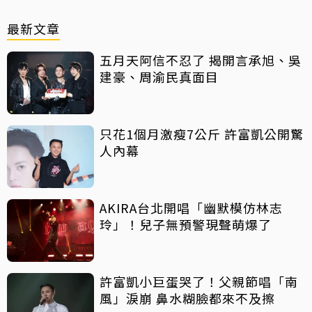
最新文章
五月天阿信不忍了 揭開言承旭、吳
建豪、周渝民真面目
只花1個月激瘦7公斤 許富凱公開驚
人內幕
AKIRA台北開唱「幽默模仿林志
玲」！兒子無預警現聲萌爆了
許富凱小巨蛋哭了！父親節唱「南
風」淚崩 鼻水糊臉都來不及擦