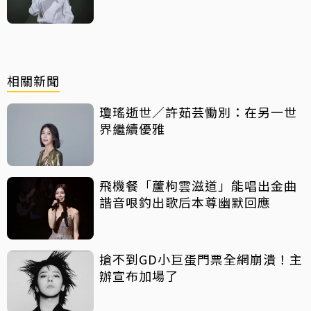
相關新聞
瓊瑤逝世／許茹芸慟別：在另一世
界繼續優雅
飛機餐「蘆枸雲滋道」能唱出金曲
諧音哏釣出歌后本尊幽默回應
搶不到GD小巨蛋門票全網崩潰！主
辦宣布加場了