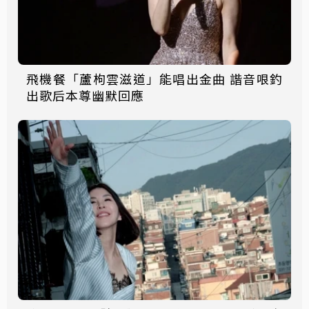
飛機餐「蘆枸雲滋道」能唱出金曲 諧音哏釣
出歌后本尊幽默回應