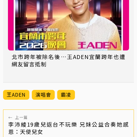
北市跨年被除名後…王ADEN宜蘭跨年也遭
網友留言抵制
王ADEN
演唱會
霸凌
←
上一篇
李沛綾19歲兒返台不玩樂 兄妹公益合奏她感
恩：天使兒女