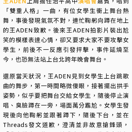
王ADEN
上周擔任治平高中
演唱會
嘉賓，唱到
「雙重人格」一曲，有位女學生衝上舞台熱
舞，事後發現氣氛不對，連忙鞠躬向蹲在地上
的王ADEN致歉。後來王ADEN拍影片裝出尬
笑的模樣表達心情，卻又要求大家不要攻擊女
學生，前後不一反應引發抨擊，事件延燒至
今，也恐無法站上台北跨年晚會舞台。
還原當天狀況，王ADEN見到女學生上台跳歌
曲的舞步，第一時間略微傻眼，接著擺出拱手
姿勢，似乎要把舞台交給女學生，隨後停止演
唱、臭臉蹲在一旁，場面萬分尷尬。女學生發
現後向他鞠躬並跟著蹲下，隨後下台，並在
Threads發文道歉，澄清並非故意搶鋒頭，