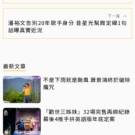
下一篇
→
潘裕文告別20年歌手身分 昔星光幫周定緯1句
話曝真實近況
最新文章
不是下雨就是颱風 蕭景鴻終於破除
魔咒
「勸世三姊妹」32場完售再締紀錄
幕後4推手拚英語版年底定案