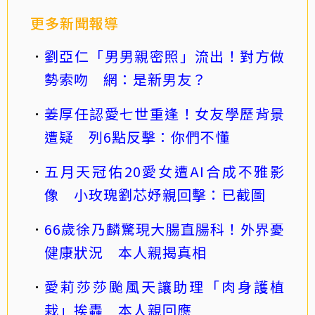
更多新聞報導
劉亞仁「男男親密照」流出！對方做
勢索吻 網：是新男友？
姜厚任認愛七世重逢！女友學歷背景
遭疑 列6點反擊：你們不懂
五月天冠佑20愛女遭AI合成不雅影
像 小玫瑰劉芯妤親回擊：已截圖
66歲徐乃麟驚現大腸直腸科！外界憂
健康狀況 本人親揭真相
愛莉莎莎颱風天讓助理「肉身護植
栽」挨轟 本人親回應