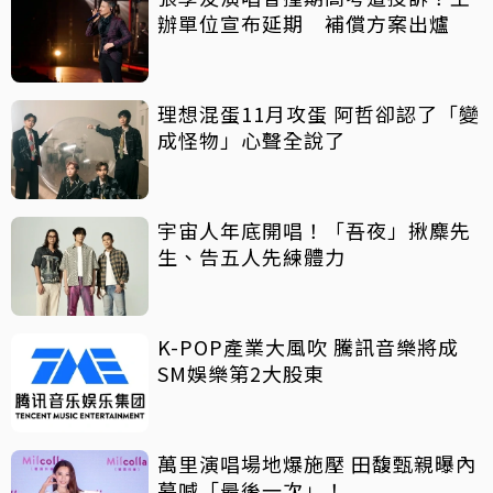
辦單位宣布延期 補償方案出爐
理想混蛋11月攻蛋 阿哲卻認了「變
成怪物」心聲全說了
宇宙人年底開唱！「吾夜」揪麋先
生、告五人先練體力
K-POP產業大風吹 騰訊音樂將成
SM娛樂第2大股東
萬里演唱場地爆施壓 田馥甄親曝內
幕喊「最後一次」！