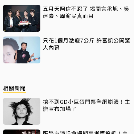
五月天阿信不忍了 揭開言承旭、吳
建豪、周渝民真面目
只花1個月激瘦7公斤 許富凱公開驚
人內幕
相關新聞
搶不到GD小巨蛋門票全網崩潰！主
辦宣布加場了
張學友演唱會撞期高考遭投訴！主