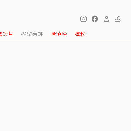
噓短片
娛樂有評
哈燒榜
噓粉