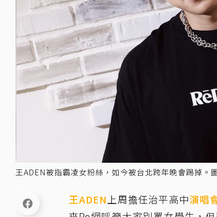
王ADEN被指霸凌女粉絲，如今被台北跨年晚會踢掉。
王ADEN
上周擔任治平高中
演唱
來Po網呼籲大家別罵女學生，但