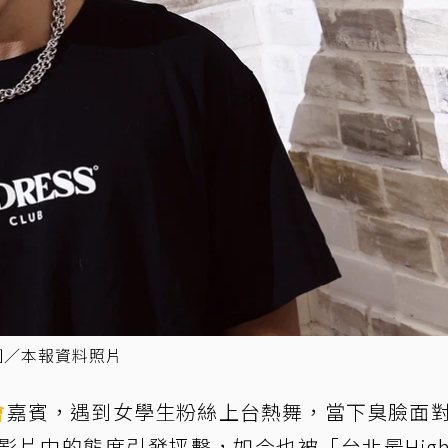
圖／本報資料照片
會
嘉賓，遇到女學生粉絲上台熱舞，當下臭臉面
影片中的態度引發抨擊，如今也被「台北最Hig