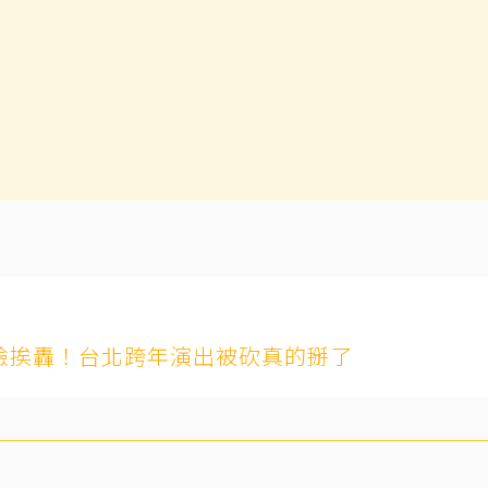
臭臉挨轟！台北跨年演出被砍真的掰了