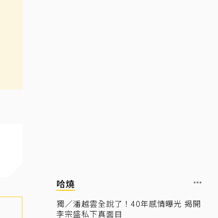
哈燒
獨／潘越雲全說了！40年感情曝光 揭開
李宗盛私下真面目