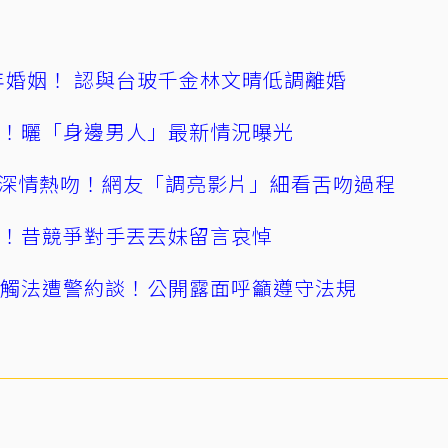
4年婚姻！ 認與台玻千金林文晴低調離婚
產！曬「身邊男人」最新情況曝光
深情熱吻！網友「調亮影片」細看舌吻過程
逝！昔競爭對手丟丟妹留言哀悼
誤觸法遭警約談！公開露面呼籲遵守法規