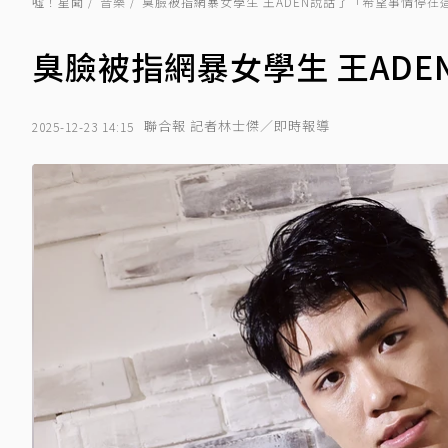
噓！星聞
音樂
臭臉被指網暴女學生 王ADEN說話了「希望事情停在
臭臉被指網暴女學生 王AD
聯合報 記者林士傑／即時報導
2025-12-23 14:15