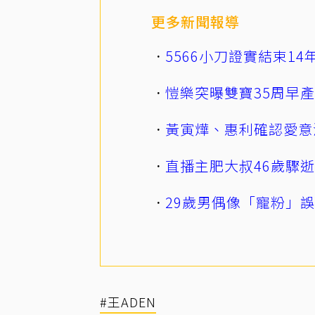
更多新聞報導
5566小刀證實結束1
愷樂突曝雙寶35周早
黃寅燁、惠利確認愛意
直播主肥大叔46歲驟
29歲男偶像「寵粉」
#王ADEN