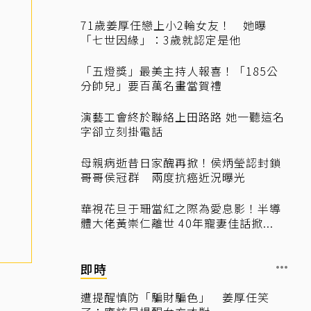
71歲姜厚任戀上小2輪女友！ 她曝
「七世因緣」：3歲就認定是他
「五燈獎」最美主持人報喜！「185公
分帥兒」要百萬名畫當賀禮
演藝工會終於聯絡上田路路 她一聽這名
字卻立刻掛電話
母親病逝昔日家醜再掀！侯炳瑩認封鎖
哥哥侯冠群 兩度抗癌近況曝光
華視花旦于珊當紅之際為愛息影！半導
體大佬黃崇仁離世 40年寵妻佳話掀...
即時
遭提醒慎防「騙財騙色」 姜厚任笑