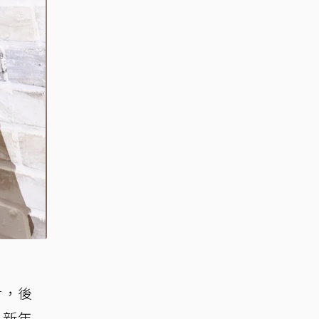
對，後
h新年