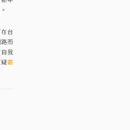
題。
下在台
網路而
會自我
質疑
霸