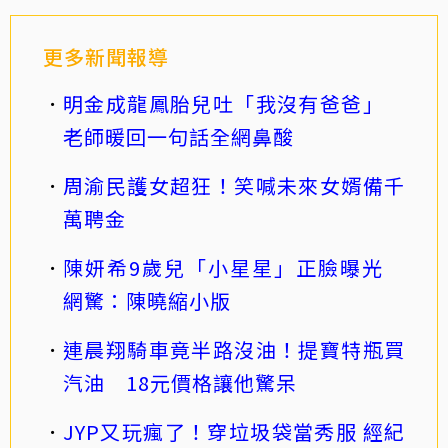
更多新聞報導
明金成龍鳳胎兒吐「我沒有爸爸」
老師暖回一句話全網鼻酸
周渝民護女超狂！笑喊未來女婿備千
萬聘金
陳妍希9歲兒「小星星」正臉曝光
網驚：陳曉縮小版
連晨翔騎車竟半路沒油！提寶特瓶買
汽油 18元價格讓他驚呆
JYP又玩瘋了！穿垃圾袋當秀服 經紀