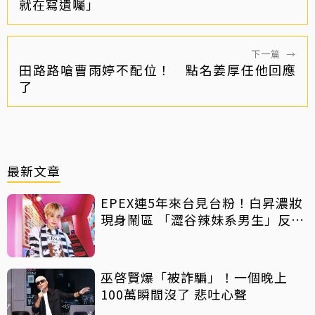
就在寫遺囑」
下一篇
→
田路路嗆曹雨婷不配位！ 點名姜厚任他回應
了
最新文章
EPEX連5年來台見台粉！白昇濃妝
現身鬧區 「澀谷辣妹系男生」反差
吸睛
巫啓賢爆「被詐騙」！一個晚上
100萬瞬間沒了 悲吐心聲