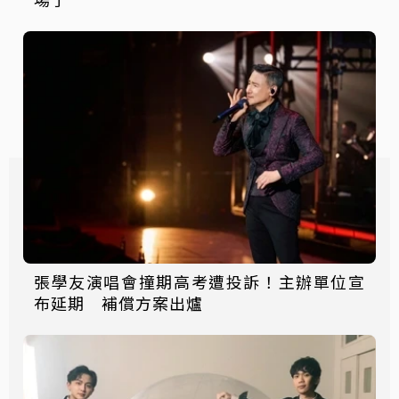
張學友演唱會撞期高考遭投訴！主辦單位宣
布延期 補償方案出爐