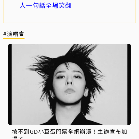
人一句話全場笑翻
#演唱會
搶不到GD小巨蛋門票全網崩潰！主辦宣布加
場了