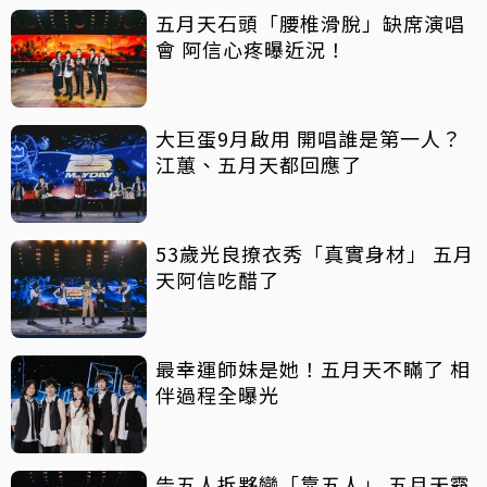
五月天石頭「腰椎滑脫」缺席演唱
會 阿信心疼曝近況！
大巨蛋9月啟用 開唱誰是第一人？
江蕙、五月天都回應了
53歲光良撩衣秀「真實身材」 五月
天阿信吃醋了
最幸運師妹是她！五月天不瞞了 相
伴過程全曝光
告五人拆夥變「靠五人」 五月天霸