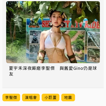
夏宇禾深夜廝磨李聖傑 與舊愛Gino仍是球
友
李聖傑
演唱會
小巨蛋
地震