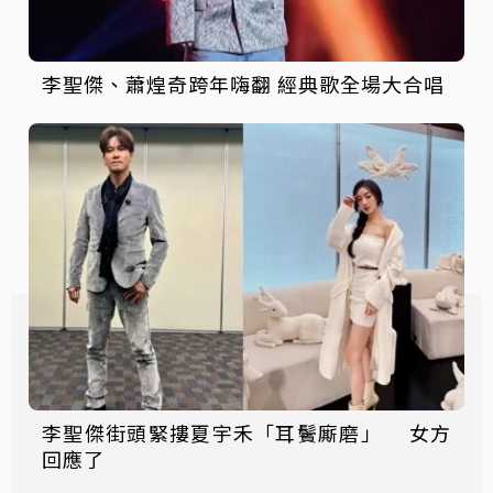
李聖傑、蕭煌奇跨年嗨翻 經典歌全場大合唱
李聖傑街頭緊摟夏宇禾「耳鬢廝磨」 女方
回應了