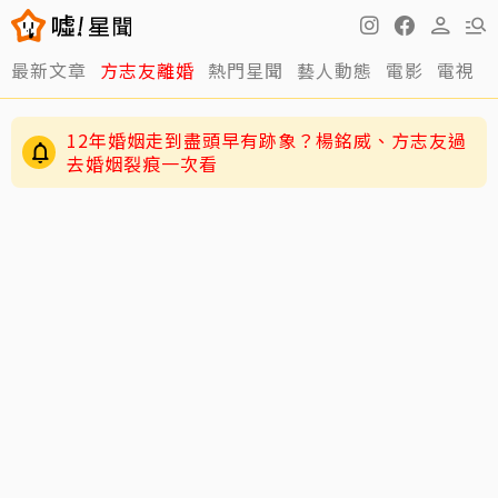
最新文章
方志友離婚
熱門星聞
藝人動態
電影
電視
12年婚姻走到盡頭早有跡象？楊銘威、方志友過
去婚姻裂痕一次看
快訊／方志友、楊銘威離婚了！結束12年婚「無
法再做情人永遠是家人」