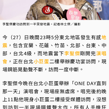
李聖傑慶功訪問到一半突發地震。記者林士傑／攝影
今（27）日晚間23時5分東北地區發生有感
地
震
，包含宜蘭、花蓮、竹苗、北部、台東、中
部，台北4級，而地震當下
李聖傑
剛開完
演唱
會
，正在台北
小巨蛋
二樓舉辦慶功宴訪問，現
場鋼筋晃動聲不斷，訪問一度中斷。
李聖傑今晚在台北小巨蛋舉辦「ONE DAY直到
那一天」演唱會，現場座無虛席。唱完後約晚
上11點他現身小巨蛋二樓接受媒體訪問，沒想
到訪到一半現場鋼鐵聲大作，所有人手機狂