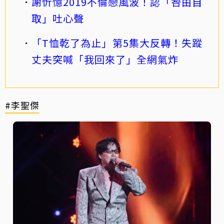
謝忻憶2019不倫戀風波！認「咎由自
取」吐心聲
「T恤乾了為止」第5集大反轉！失蹤
丈夫突喊「我回來了」全網氣炸
#李聖傑