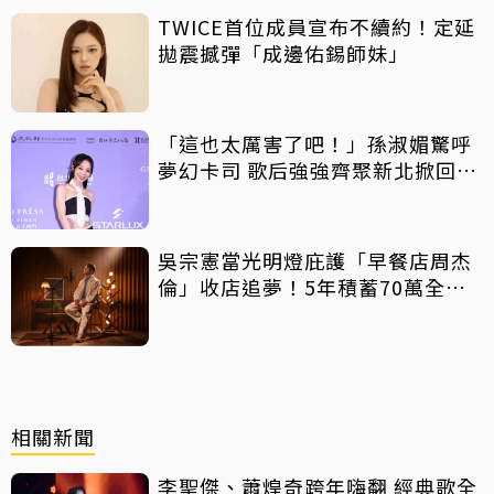
TWICE首位成員宣布不續約！定延
拋震撼彈「成邊佑錫師妹」
「這也太厲害了吧！」孫淑媚驚呼
夢幻卡司 歌后強強齊聚新北掀回憶
殺
吳宗憲當光明燈庇護「早餐店周杰
倫」收店追夢！5年積蓄70萬全砸
光
相關新聞
李聖傑、蕭煌奇跨年嗨翻 經典歌全