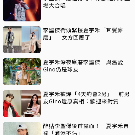
場大合唱
李聖傑街頭緊摟夏宇禾「耳鬢廝
磨」 女方回應了
夏宇禾深夜廝磨李聖傑 與舊愛
Gino仍是球友
夏宇禾被爆「4天約會2男」 前男
友Gino還原真相：歡迎來對質
醉貼李聖傑後首露面！ 夏宇禾自
罰「滴酒不沾」