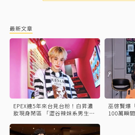
最新文章
EPEX連5年來台見台粉！白昇濃
巫啓賢爆
妝現身鬧區 「澀谷辣妹系男生」
100萬瞬
反差吸睛