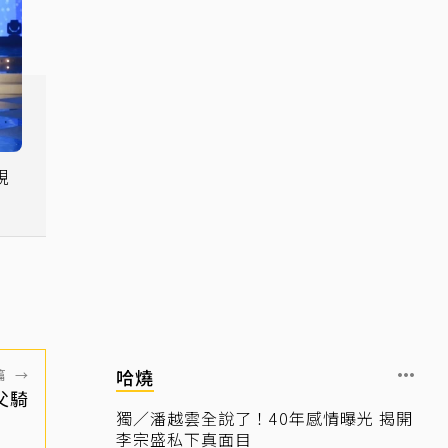
視
哈燒
篇
→
父騎
獨／潘越雲全說了！40年感情曝光 揭開
李宗盛私下真面目