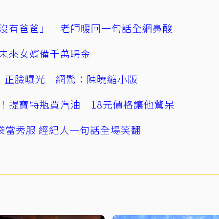
沒有爸爸」 老師暖回一句話全網鼻酸
未來女婿備千萬聘金
」正臉曝光 網驚：陳曉縮小版
！提寶特瓶買汽油 18元價格讓他驚呆
袋當秀服 經紀人一句話全場笑翻