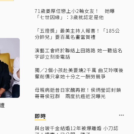
71歲姜厚任戀上小2輪女友！ 她曝
「七世因緣」：3歲就認定是他
「五燈獎」最美主持人報喜！「185公
分帥兒」要百萬名畫當賀禮
演藝工會終於聯絡上田路路 她一聽這名
字卻立刻掛電話
獨／2個小孩赴美要燒2千萬 曲艾玲嘆後
輩削價只拿她十分之一酬勞競爭
母親病逝昔日家醜再掀！侯炳瑩認封鎖
哥哥侯冠群 兩度抗癌近況曝光
遭
即時
與台玻千金結婚12年被爆離婚 小刀認