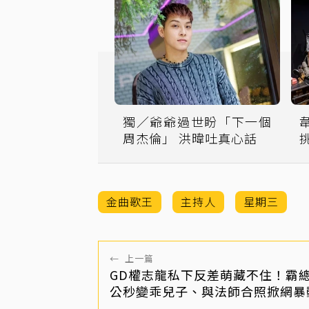
獨／爺爺過世盼「下一個
周杰倫」 洪暐吐真心話
金曲歌王
主持人
星期三
←
上一篇
GD權志龍私下反差萌藏不住！霸
公秒變乖兒子、與法師合照掀網暴