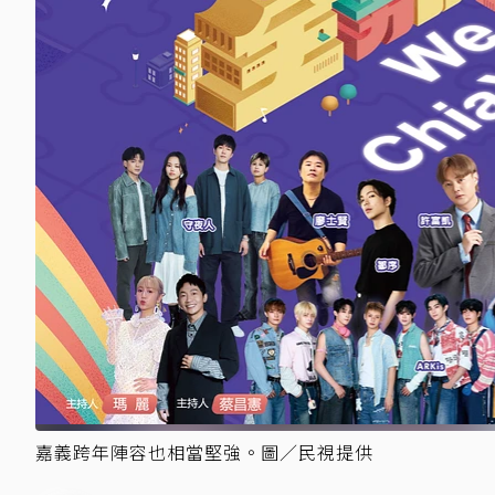
嘉義跨年陣容也相當堅強。圖／民視提供