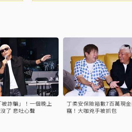
「被詐騙」！一個晚上
丁柔安保險箱數7百萬現金
間沒了 悲吐心聲
竊！大咖兇手被抓包