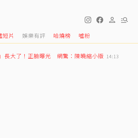
噓短片
娛樂有評
哈燒榜
噓粉
星」長大了！正臉曝光 網驚：陳曉縮小版
14:13