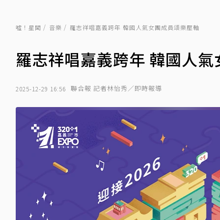
噓！星聞
音樂
羅志祥唱嘉義跨年 韓國人氣女團成員頌樂壓軸
羅志祥唱嘉義跨年 韓國人氣
聯合報 記者林怡秀／即時報導
2025-12-29 16:56