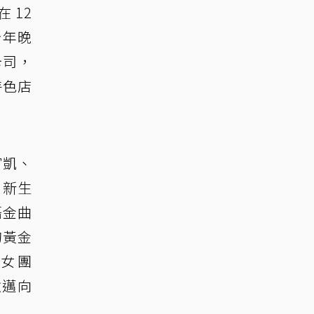
 12
今年晚
卡司，
特色店
富凱、
、新生
語金曲
的黃金
女團
數邁向