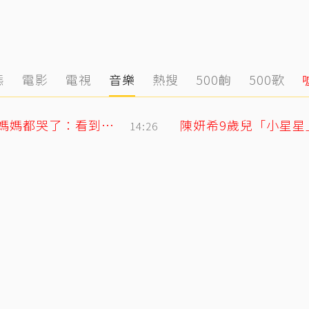
態
電影
電視
音樂
熱搜
500齣
500歌
王凱摯友Jeff談多年兄弟情 長太像連王媽媽都哭了：看到他想到兒子
陳妍希9歲兒「小星
14:26