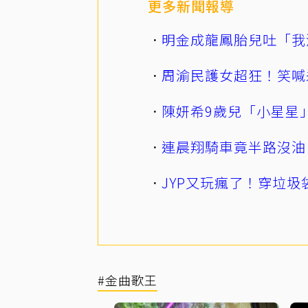
更多新聞報導
明金成龍鳳胎兒吐「我
周渝民護女超狂！笑喊
陳妍希9歲兒「小星星
連晨翔騎車竟半路沒油
JYP又玩瘋了！穿垃圾
#金曲歌王