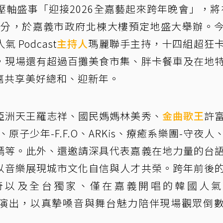
軸盛事「迎接2026全嘉藝起來跨年晚會」，將在
 30 分，於嘉義市政府北棟大樓預定地盛大舉辦。
Podcast
主持人
瑪麗聯手主持，十四組超狂
，現場還有超過百攤美食市集、胖卡餐車及在地
嘉共享美好總和、迎新年。
亞洲天王羅志祥、國民媽媽林美秀、
金曲歌王
許
子少年-F.F.O、ARKis、療癒系樂團-守夜人
嫣等。此外、還邀請深具代表嘉義在地力量的台
以音樂展現城市文化自信與人才共榮。跨年前後
奇以及全台獨家、僅在嘉義開唱的韓國人氣
 頌樂領銜演出，以真摯嗓音與舞台魅力陪伴現場觀眾倒