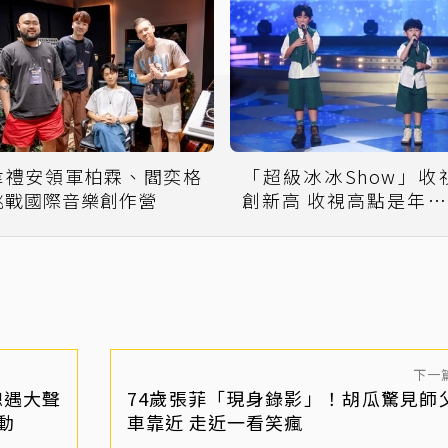
韋禮安領軍柏霖、閻奕格
「超級冰冰Show」收
挑戰國際音樂創作營
創新高 收視高點是年僅9
歲的他
下一
總遇大聲
74歲張菲「現身錄影」！胡瓜驚見師
動
車靠近 走近一看笑瘋