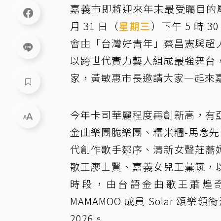
嘉義市即將迎來年末最受矚目的壓
月 31 日（
星期三
）下午 5 時
會由「台灣好青年」蔡昌憲與超人氣 
以跨世代實力藝人組成最強舞台
家，黃敏惠市長邀請大家一起來
今年卡司華麗程度再創新高，有
金曲樂團脆樂團、糯米糰-馬念先、原
代創作歌手鄒序、清新女聲莊蕎
歌王廖士賢、嘉義女兒王彙筑，
時段，由台語金曲歌王蕭煌
MAMAMOO 成員 Solar
2026。