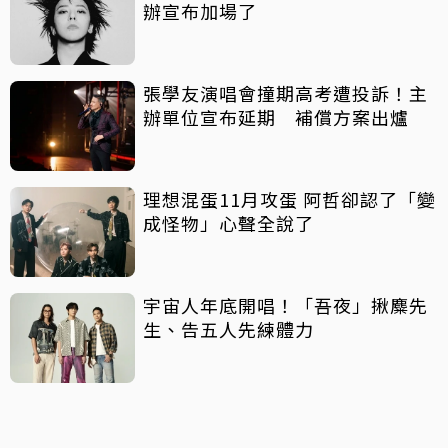
辦宣布加場了
張學友演唱會撞期高考遭投訴！主
辦單位宣布延期 補償方案出爐
理想混蛋11月攻蛋 阿哲卻認了「變
成怪物」心聲全說了
宇宙人年底開唱！「吾夜」揪麋先
生、告五人先練體力