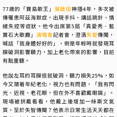
77歲的「寶島歌王」
葉啟田
神隱4年，多次被
傳罹患阿茲海默症，出現手抖、講話跳針、情
緒失控等症狀。他今出席第5屆「真愛秀．藍
寶石大歌廳」
演唱會
記者會，澄清
失智
傳聞，
喊話「我身體好好的」，倒是年輕時就發現耳
膜破洞影響聽力，加上老化帶來的影響，目前
有點重聽。
他說左耳的耳膜很就破洞，聽力損失25%，如
今又隨著年紀老化，視力也有問題，「我有閃
光、近視、老花眼，但在外不喜歡戴眼鏡」。
現場被拱戴看看，他戴上後增加一絲斯文氣
質，至於失智傳聞？他表示日常生活天天都在