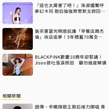
「這也太厲害了吧！」孫淑媚驚呼
夢幻卡司 歌后強強齊聚新北掀回憶
殺
吳宗憲當光明燈庇護「早餐店周杰
倫」收店追夢！5年積蓄70萬全砸
光
BLACKPINK歡慶10周年卻惹議！
Jisoo首吐落淚原因 籲勿過度解讀
相關新聞
趙傳、辛曉琪歌王歌后接力開唱 青