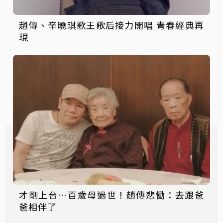
趙傳、辛曉琪歌王歌后接力開唱 青春經典再
現
才剛上台…百歲母過世！趙傳悲慟：去跟爸
爸相伴了