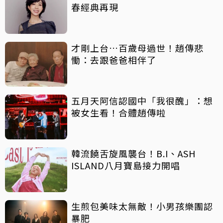
春經典再現
才剛上台…百歲母過世！趙傳悲
慟：去跟爸爸相伴了
五月天阿信認國中「我很醜」：想
被女生看！合體趙傳啦
韓流饒舌旋風襲台！B.I、ASH
ISLAND八月寶島接力開唱
生煎包美味太無敵！小男孩樂團認
暴肥