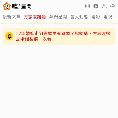
最新文章
方志友離婚
熱門星聞
藝人動態
電影
電視
12年婚姻走到盡頭早有跡象？楊銘威、方志友過
去婚姻裂痕一次看
快訊／方志友、楊銘威離婚了！結束12年婚「無
法再做情人永遠是家人」