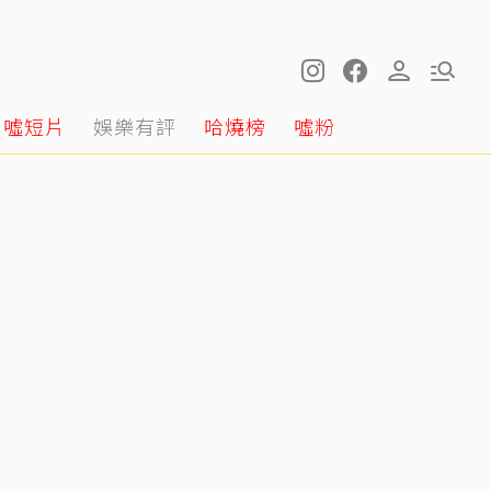
噓短片
娛樂有評
哈燒榜
噓粉