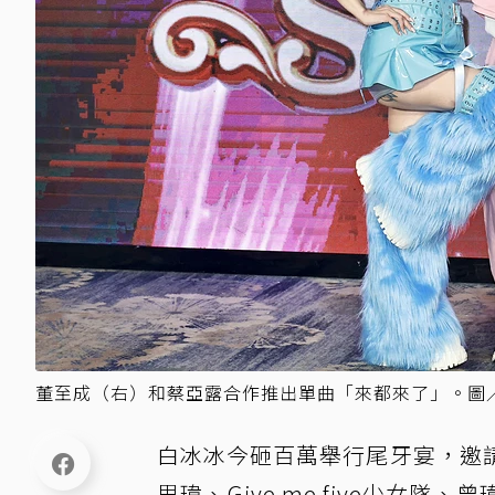
董至成（右）和蔡亞露合作推出單曲「來都來了」。圖
白冰冰今砸百萬舉行尾牙宴，邀
思瑋、Give me five少女