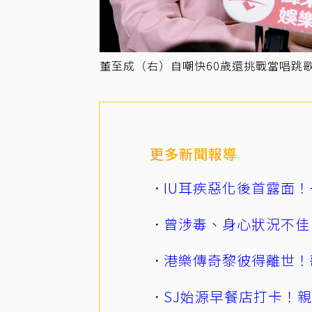
董至成（右）自嘲快60歲還挑戰當唱跳
更多新聞報導
IU耳疾惡化後首露面！
曾涉毒、身心狀況不佳
港樂傳奇黎彼得離世！
SJ始源早餐店打卡！