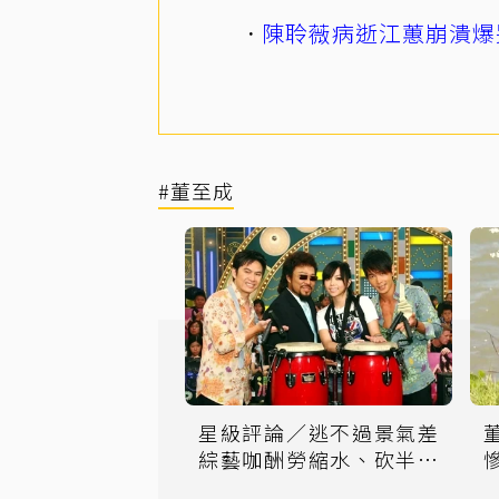
陳聆薇病逝江蕙崩潰爆
#董至成
星級評論／逃不過景氣差
綜藝咖酬勞縮水、砍半迫
使外務百花齊放