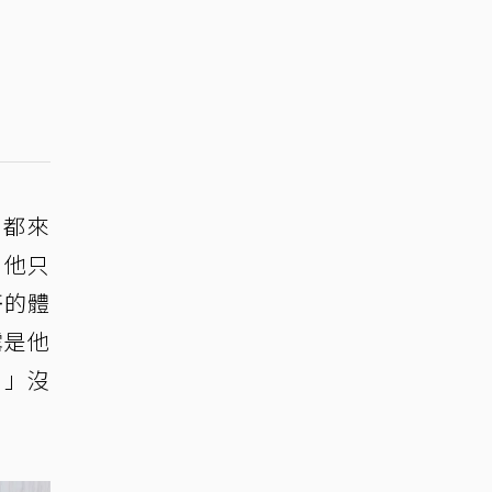
來都來
，他只
哥的體
露是他
。」沒