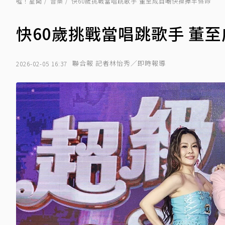
噓！星聞
音樂
快60歲挑戰當唱跳歌手 董至成自嘲快操掉半條命
快60歲挑戰當唱跳歌手 董
聯合報 記者林怡秀／即時報導
2026-02-05 16:37