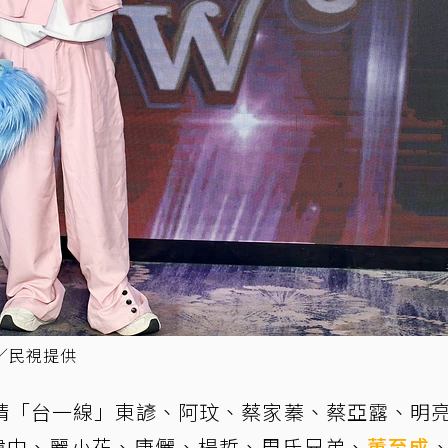
／民視提供
請「台一線」東諺、阿玟、蔡家蓁、蔡亞露、明
隊、曾瑋中、麗小花、唐儷、楊哲、周氏兄弟、
董至成