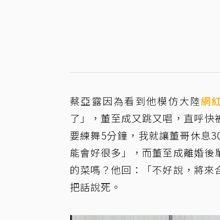
蔡亞露因為看到他模仿大陸
網
了」，董至成又跳又唱，直呼快
要練舞5分鐘，我就讓董哥休息
能會好很多」，而董至成離婚後
的菜嗎？他回：「不好說，將來
把話說死。