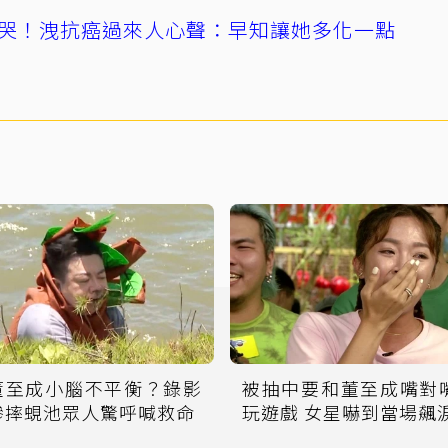
哭！洩抗癌過來人心聲：早知讓她多化一點
董至成小腦不平衡？錄影
被抽中要和董至成嘴對
慘摔蜆池眾人驚呼喊救命
玩遊戲 女星嚇到當場飆