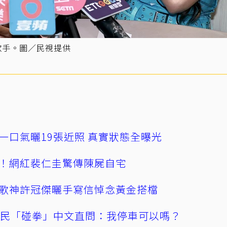
歌手。圖／民視提供
一口氣曬19張近照 真實狀態全曝光
！網紅裴仁圭驚傳陳屍自宅
歌神許冠傑曬手寫信悼念黃金搭檔
親民「碰拳」中文直問：我停車可以嗎？