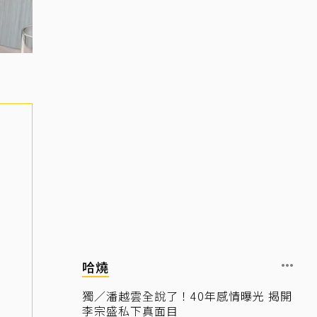
哈燒
獨／潘越雲全說了！40年感情曝光 揭開
李宗盛私下真面目