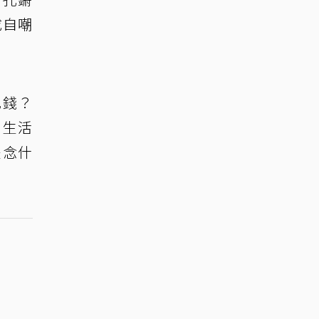
成自嘲
花錢？
加生活
是念什
。