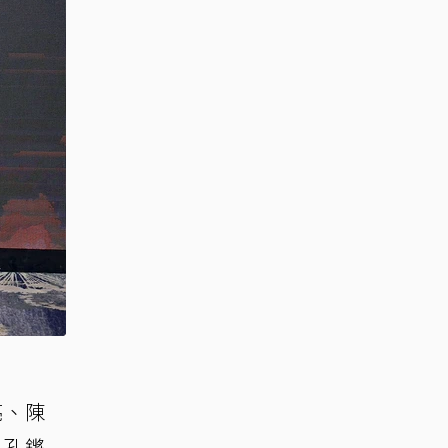
亮、陳
、孔鏘