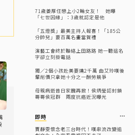
71歲姜厚任戀上小2輪女友！ 她曝
「七世因緣」：3歲就認定是他
「五燈獎」最美主持人報喜！「185公
分帥兒」要百萬名畫當賀禮
演藝工會終於聯絡上田路路 她一聽這名
字卻立刻掛電話
獨／2個小孩赴美要燒2千萬 曲艾玲嘆後
輩削價只拿她十分之一酬勞競爭
母親病逝昔日家醜再掀！侯炳瑩認封鎖
哥哥侯冠群 兩度抗癌近況曝光
即時
嘴
淚
賈靜雯懷念老三台時代！嘆串流改變追