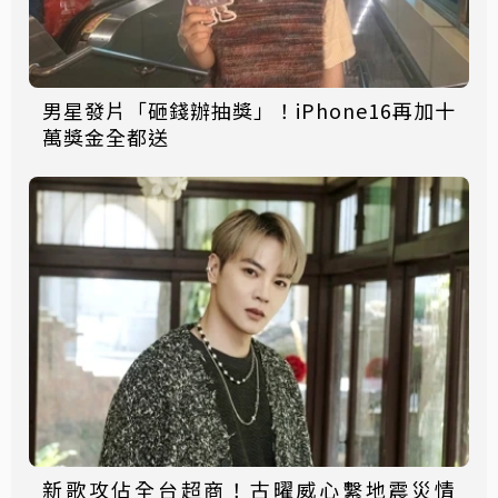
男星發片「砸錢辦抽獎」！iPhone16再加十
萬獎金全都送
新歌攻佔全台超商！古曜威心繫地震災情