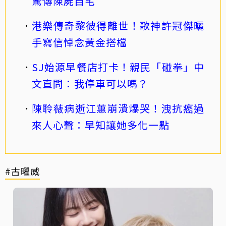
驚傳陳屍自宅
港樂傳奇黎彼得離世！歌神許冠傑曬
手寫信悼念黃金搭檔
SJ始源早餐店打卡！親民「碰拳」中
文直問：我停車可以嗎？
陳聆薇病逝江蕙崩潰爆哭！洩抗癌過
來人心聲：早知讓她多化一點
#古曜威