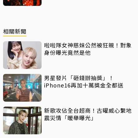
相關新聞
啦啦隊女神慈妹公然被狂親！對象
身份曝光竟然是他
男星發片「砸錢辦抽獎」！
iPhone16再加十萬獎金全都送
新歌攻佔全台超商！古曜威心繫地
震災情「暖舉曝光」