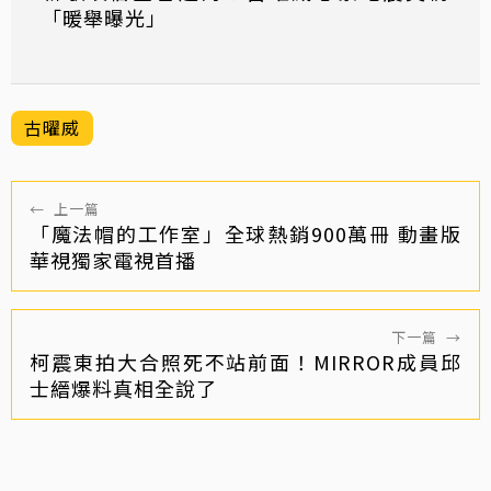
「暖舉曝光」
古曜威
←
上一篇
「魔法帽的工作室」全球熱銷900萬冊 動畫版
華視獨家電視首播
下一篇
→
柯震東拍大合照死不站前面！MIRROR成員邱
士縉爆料真相全說了