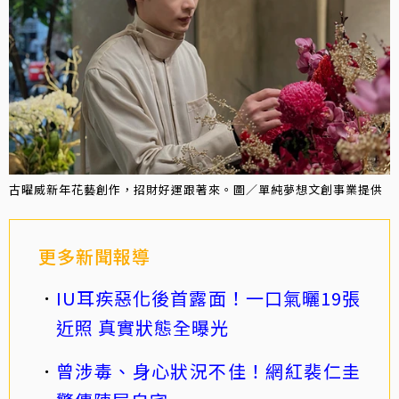
古曜威新年花藝創作，招財好運跟著來。圖／單純夢想文創事業提供
更多新聞報導
IU耳疾惡化後首露面！一口氣曬19張
近照 真實狀態全曝光
曾涉毒、身心狀況不佳！網紅裴仁圭