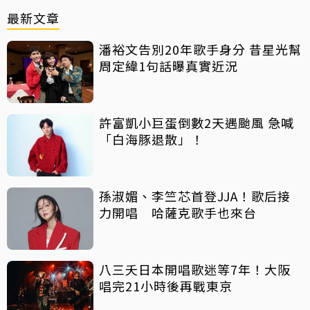
最新文章
潘裕文告別20年歌手身分 昔星光幫
周定緯1句話曝真實近況
許富凱小巨蛋倒數2天遇颱風 急喊
「白海豚退散」！
孫淑媚、李竺芯首登JJA！歌后接
力開唱 哈薩克歌手也來台
八三夭日本開唱歌迷等7年！大阪
唱完21小時後再戰東京