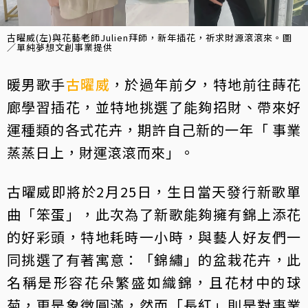
古曜威(左)與花藝老師Julien拜師，新年插花，祈求財源滾滾來。圖
／單純夢想文創事業提供
暖男歌手
古曜威
，於過年前夕，特地前往蒔花
廊學習插花，並特地挑選了能夠招財、帶來好
運種類的各式花卉，期許自己新的一年「 事業
蒸蒸日上，財運滾滾而來」。
古曜威即將於2月25日，生日當天發行新歌單
曲「笨蛋」，此次為了新歌能夠擁有錦上添花
的好彩頭，特地耗時一小時，與藝人好友們一
同挑選了有著寓意：「錦繡」的盆栽花卉，此
名稱是形容花朵繁盛如織錦，且花材中的球
菊，更是象徵圓滿，然而「長紅」則是對事業