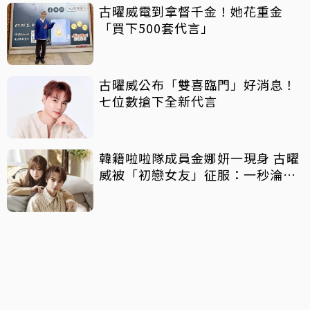
古曜威電到拿督千金！她花重金
「買下500套代言」
古曜威公布「雙喜臨門」好消息！
七位數搶下全新代言
韓籍啦啦隊成員金娜妍一現身 古曜
威被「初戀女友」征服：一秒淪
陷！