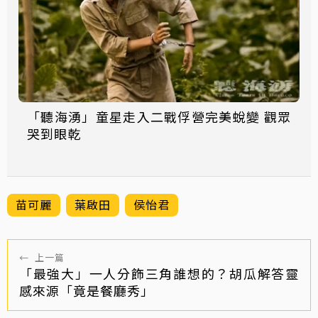
「聽海湧」童星走入二戰俘營完美蛻變 觀眾
哭到眼乾
苗可麗
葉啟田
侯怡君
←
上一篇
「最強大」一人分飾三角誰想的？胡瓜解答靈
感來源「竟是餐廳秀」