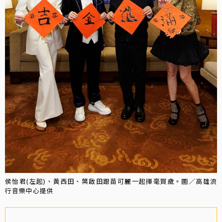
侯怡君(左起)、黃西田、葉啟田跟苗可麗一起揮毫賀歲。圖／高雄流
行音樂中心提供