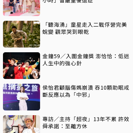
「聽海湧」童星走入二戰俘營完美
蛻變 觀眾哭到眼乾
金鐘59／入圍金鐘獎 澎恰恰：低迷
人生中的強心針
侯怡君顧腦傷媽崩潰 吞10顆助眠戒
斷反應以為「中邪」
專訪／主持「超夜」13年不累 許效
舜承諾：至離方休