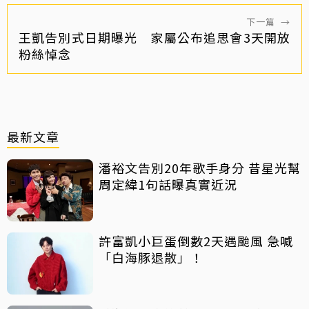
下一篇
→
王凱告別式日期曝光 家屬公布追思會3天開放
粉絲悼念
最新文章
潘裕文告別20年歌手身分 昔星光幫
周定緯1句話曝真實近況
許富凱小巨蛋倒數2天遇颱風 急喊
「白海豚退散」！