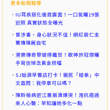
更多新聞報導
IU耳疾惡化後首露面！一口氣曬19張
近照 真實狀態全曝光
曾涉毒、身心狀況不佳！網紅裴仁圭
驚傳陳屍自宅
港樂傳奇黎彼得離世！歌神許冠傑曬
手寫信悼念黃金搭檔
SJ始源早餐店打卡！親民「碰拳」中
文直問：我停車可以嗎？
陳聆薇病逝江蕙崩潰爆哭！洩抗癌過
來人心聲：早知讓她多化一點