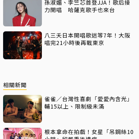
孫淑媚、李竺芯首登JJA！歌后接
力開唱 哈薩克歌手也來台
八三夭日本開唱歌迷等7年！大阪
唱完21小時後再戰東京
相關新聞
雀雀／台灣性喜劇「愛愛內含光」
輔15以上、限制級未滿
根本拿命在拍戲！女星「吊鋼絲10
小時」留嚴重後遺症