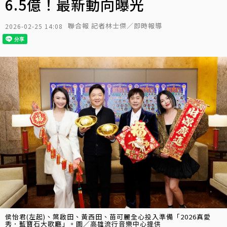
6.5億！最新動向曝光
聯合報 記者林士傑／即時報導
2026-02-25 14:08
侯怡君(左起)、葉啟田、黃西田、苗可麗全心投入準備「2026真愛
秀．藍寶石大歌廳」。圖／高雄流行音樂中心提供