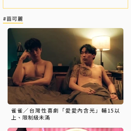
#苗可麗
雀雀／台灣性喜劇「愛愛內含光」輔15以
上、限制級未滿