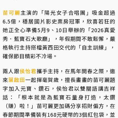
苗可麗
主演的「陽光女子合唱團」吸金超過
6.5億，穩居國片影史票房冠軍，欣喜若狂的
她正全心準備5月9、10日舉辦的「2026真愛
秀．藍寶石大歌廳」，年假期間不敢鬆懈，嚴
格執行主持搭檔黃西田交代的「自主訓練」，
確保節目精彩不冷場。
兩人跟
侯怡君
攜手主持，在馬年開春之際，邀
來
葉啟田
一起揮毫賀歲，擅長畫畫的苗可麗題
字加入元寶、鑽石，侯怡君以雙關語講吉祥
話：「根本就是為藍寶石量身打造，太鑽
（賺）啦！」苗可麗更加碼分享招財偏方，在
春節期間準備裝有168元硬幣的3個紅包袋，並