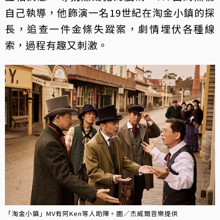
自己執導，他飾演一名19世紀在淘金小鎮的探
長，追查一件金條失蹤案，劇情埋伏各種線
索，過程有趣又刺激。
「淘金小鎮」MV有阿Ken等人助陣。圖／杰威爾音樂提供