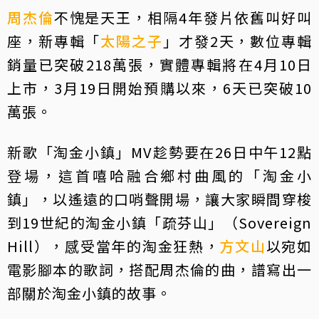
周杰倫
不愧是天王，相隔4年發片依舊叫好叫
座，新專輯「
太陽之子
」才發2天，數位專輯
銷量已突破218萬張，實體專輯將在4月10日
上市，3月19日開始預購以來，6天已突破10
萬張。
新歌「淘金小鎮」MV趁勢要在26日中午12點
登場，這首嘻哈融合鄉村曲風的「淘金小
鎮」，以遙遠的口哨聲開場，讓大家瞬間穿梭
到19世紀的淘金小鎮「疏芬山」（Sovereign
Hill），感受當年的淘金狂熱，
方文山
以宛如
電影腳本的歌詞，搭配周杰倫的曲，譜寫出一
部關於淘金小鎮的故事。