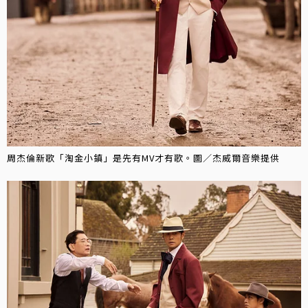
周杰倫新歌「淘金小鎮」是先有MV才有歌。圖／杰威爾音樂提供