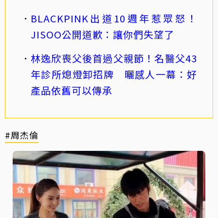
BLACKPINK出道10週年惹眾怒！
JISOO公開道歉：讓你們失望了
林逸欣喪父後首過父親節！名醫父43
年診所熄燈卸招牌 曬感人一幕：好
產品依舊可以傳承
#周杰倫