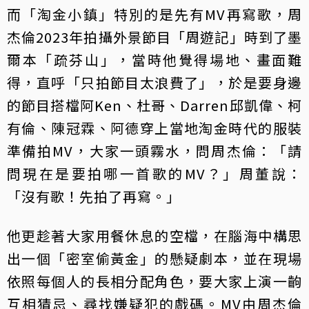
而「淘金小鎮」特別的是先有MV再寫歌，周
杰倫2023年拍攝外景節目「周遊記」時到了墨
爾本「疏芬山」，當時他覺得場地、畫面難
得，直呼「只拍節目太浪費了」，於是要身邊
的節目搭檔阿Ken、杜哥、Darren邱凱偉、柯
有倫、陳冠霖、阿德穿上當地淘金時代的服裝
準備拍MV，大家一頭霧水，問周杰倫：「請
問現在是要拍哪一首歌的MV？」周董說：
「沒有歌！先拍了再寫。」
他更趁著大家用餐休息的空檔，在腦海中構思
出一個「密室偷黃金」的懸疑劇本，並在現場
依照每個人的長相分配角色，要大家上演一齣
互相猜忌、尋找嫌疑犯的戲碼。MV由周杰倫