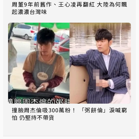
周董9年前舊作、王心凌再翻紅 大陸為何飄
起濃濃台灣味
撞臉周杰倫吸300萬粉！ 「粥餅倫」淚喊窮
怕 仍堅持不帶貨