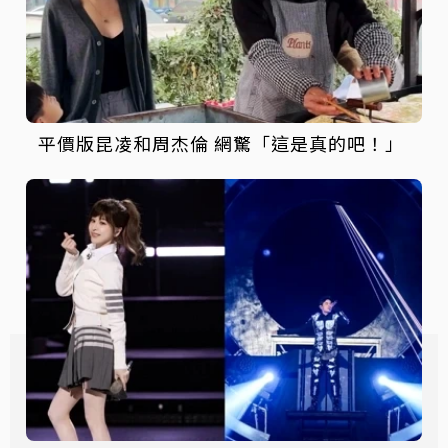
平價版昆凌和周杰倫 網驚「這是真的吧！」