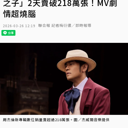
之子」2天賣破218萬張！MV劇
情超燒腦
聯合報 記者梅衍儂／即時報導
2026-03-26 12:19
周杰倫新專輯數位銷量賣超過218萬張。圖／杰威爾音樂提供