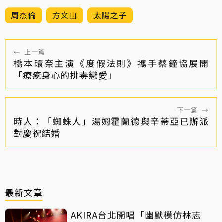
周杰倫
方文山
太陽之子
←
上一篇
橋本環奈主演《度假法則》攜手蔡鐘協展開
「療癒身心的排毒戀愛」
下一篇
→
時人：「蜘蛛人」湯姆霍蘭德與辛蒂亞已辦派
對慶祝結婚
最新文章
AKIRA台北開唱「幽默模仿林志