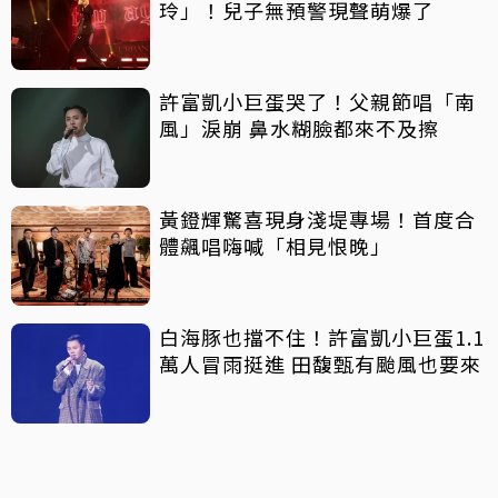
玲」！兒子無預警現聲萌爆了
許富凱小巨蛋哭了！父親節唱「南
風」淚崩 鼻水糊臉都來不及擦
黃鐙輝驚喜現身淺堤專場！首度合
體飆唱嗨喊「相見恨晚」
白海豚也擋不住！許富凱小巨蛋1.1
萬人冒雨挺進 田馥甄有颱風也要來