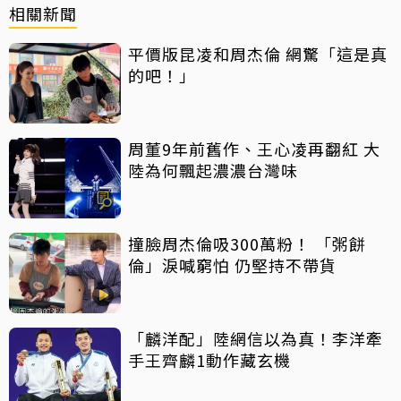
相關新聞
平價版昆凌和周杰倫 網驚「這是真
的吧！」
周董9年前舊作、王心凌再翻紅 大
陸為何飄起濃濃台灣味
撞臉周杰倫吸300萬粉！ 「粥餅
倫」淚喊窮怕 仍堅持不帶貨
「麟洋配」陸網信以為真！李洋牽
手王齊麟1動作藏玄機