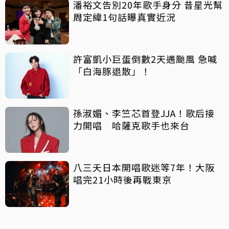
潘裕文告別20年歌手身分 昔星光幫
周定緯1句話曝真實近況
許富凱小巨蛋倒數2天遇颱風 急喊
「白海豚退散」！
孫淑媚、李竺芯首登JJA！歌后接
力開唱 哈薩克歌手也來台
八三夭日本開唱歌迷等7年！大阪
唱完21小時後再戰東京