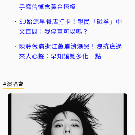
手寫信悼念黃金搭檔
SJ始源早餐店打卡！親民「碰拳」中
文直問：我停車可以嗎？
陳聆薇病逝江蕙崩潰爆哭！洩抗癌過
來人心聲：早知讓她多化一點
#演唱會