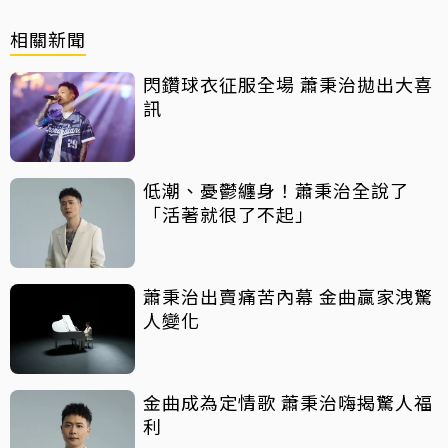
相關新聞
閃鑽球衣征服全場 蕭秉治拋出大喜
訊
低潮、憂鬱纏身！蕭秉治全說了
「活著就很了不起」
蕭秉治出賣痛苦內幕 金曲贏家洩驚
人變化
金曲成為定情歌 蕭秉治嗨揭驚人福
利