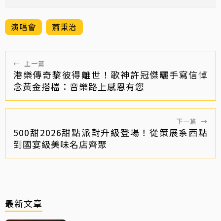
演唱會
蕭秉治
←
上一篇
港樂傳奇黎彼得離世！歌神許冠傑曬手寫信悼
念黃金搭檔：音樂路上感恩有您
下一篇
→
500甜2026甜點派對升級登場！從策展系西點
到國宴級美味名店齊聚
最新文章