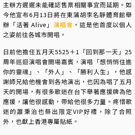
主辦方遲遲未能確認售票相關事宜而延期。如
今他宣布6月13日將在東蒲胡李名靜體育館舉
辦「活著 Alive」
演唱會
，這是他首度以個人
之姿前往各城市開唱。
日前他擔任五月天5525＋1「回到那一天」25
周年巡迴演唱會開場嘉賓，演唱「想悄悄住進
你的靈魂」、「外人」、「勝利人生」，他感
謝師兄給他機會到各地演出，也因為唱了五月
天的開場，有很多歌迷在台下舉著應援牌為他
應援，讓他很感動，帶給他很多力量。疼惜歌
迷的蕭秉治也祭出限定VIP好禮，除了合照
外，也獻上香港專屬貼紙。