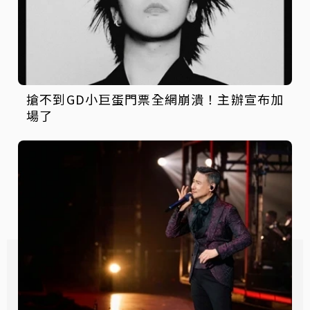
搶不到GD小巨蛋門票全網崩潰！主辦宣布加
場了