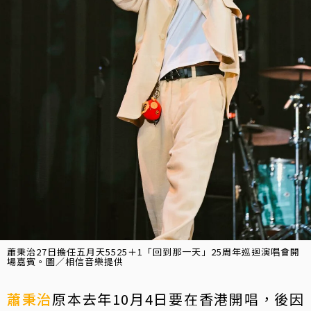
蕭秉治27日擔任五月天5525＋1「回到那一天」25周年巡迴演唱會開
場嘉賓。圖／相信音樂提供
蕭秉治
原本去年10月4日要在香港開唱，後因