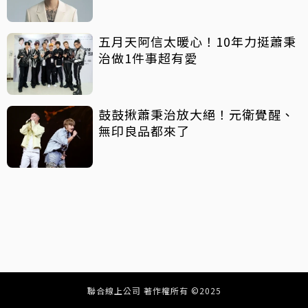
五月天阿信太暖心！10年力挺蕭秉
治做1件事超有愛
鼓鼓揪蕭秉治放大絕！元衛覺醒、
無印良品都來了
聯合線上公司 著作權所有 ©2025