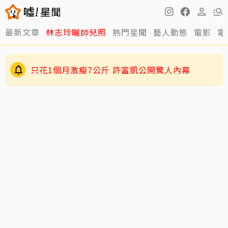
最新文章
林志玲曬帥兒照
熱門星聞
藝人動態
電影
電
只花1個月激瘦7公斤 許富凱公開驚人內幕