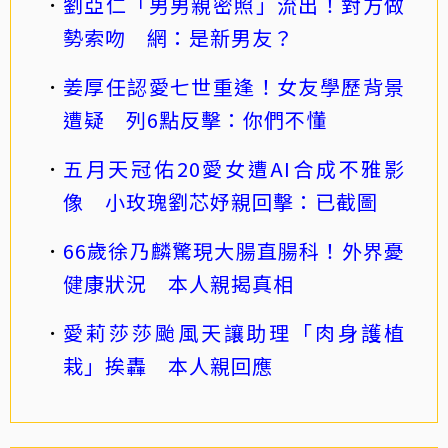
劉亞仁「男男親密照」流出！對方做
勢索吻 網：是新男友？
姜厚任認愛七世重逢！女友學歷背景
遭疑 列6點反擊：你們不懂
五月天冠佑20愛女遭AI合成不雅影
像 小玫瑰劉芯妤親回擊：已截圖
66歲徐乃麟驚現大腸直腸科！外界憂
健康狀況 本人親揭真相
愛莉莎莎颱風天讓助理「肉身護植
栽」挨轟 本人親回應