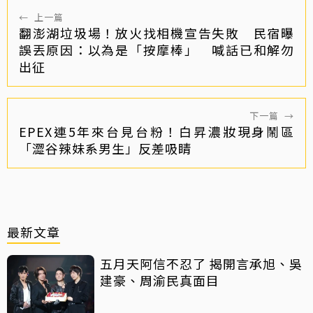
←
上一篇
翻澎湖垃圾場！放火找相機宣告失敗 民宿曝
誤丟原因：以為是「按摩棒」 喊話已和解勿
出征
下一篇
→
EPEX連5年來台見台粉！白昇濃妝現身鬧區
「澀谷辣妹系男生」反差吸睛
最新文章
五月天阿信不忍了 揭開言承旭、吳
建豪、周渝民真面目