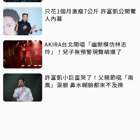
只花1個月激瘦7公斤 許富凱公開驚
人內幕
AKIRA台北開唱「幽默模仿林志
玲」！兒子無預警現聲萌爆了
許富凱小巨蛋哭了！父親節唱「南
風」淚崩 鼻水糊臉都來不及擦