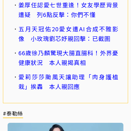
姜厚任認愛七世重逢！女友學歷背景
遭疑 列6點反擊：你們不懂
五月天冠佑20愛女遭AI合成不雅影
像 小玫瑰劉芯妤親回擊：已截圖
66歲徐乃麟驚現大腸直腸科！外界憂
健康狀況 本人親揭真相
愛莉莎莎颱風天讓助理「肉身護植
栽」挨轟 本人親回應
#泰勒絲