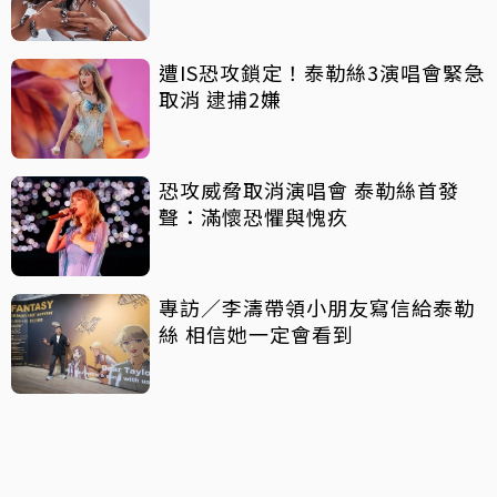
績
遭IS恐攻鎖定！泰勒絲3演唱會緊急
取消 逮捕2嫌
恐攻威脅取消演唱會 泰勒絲首發
聲：滿懷恐懼與愧疚
專訪／李濤帶領小朋友寫信給泰勒
絲 相信她一定會看到