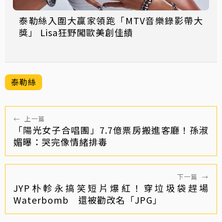
泰勒絲入圍大贏家領跑「MTV音樂錄影帶大
獎」 Lisa狂野闖歐美創佳績
泰勒絲
←
上一篇
「陽光女子合唱團」7.7億票房搬進客廳！孫淑
媚曝：哭完像情緒排毒
下一篇
→
JYP朴軫永搞笑短片爆紅！穿垃圾袋趕場
Waterbomb 還被勸改名「JPG」