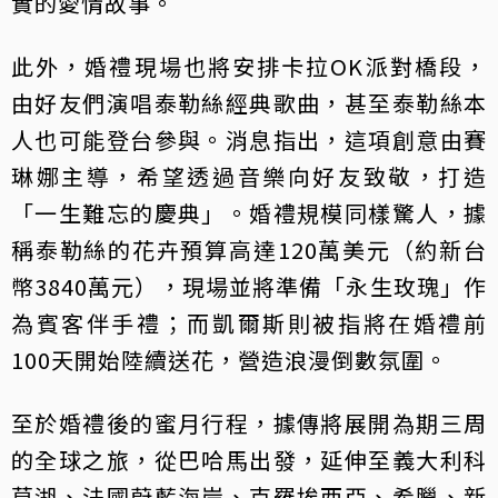
實的愛情故事。
此外，婚禮現場也將安排卡拉OK派對橋段，
由好友們演唱泰勒絲經典歌曲，甚至泰勒絲本
人也可能登台參與。消息指出，這項創意由賽
琳娜主導，希望透過音樂向好友致敬，打造
「一生難忘的慶典」。婚禮規模同樣驚人，據
稱泰勒絲的花卉預算高達120萬美元（約新台
幣3840萬元），現場並將準備「永生玫瑰」作
為賓客伴手禮；而凱爾斯則被指將在婚禮前
100天開始陸續送花，營造浪漫倒數氛圍。
至於婚禮後的蜜月行程，據傳將展開為期三周
的全球之旅，從巴哈馬出發，延伸至義大利科
莫湖、法國蔚藍海岸、克羅埃西亞、希臘、新