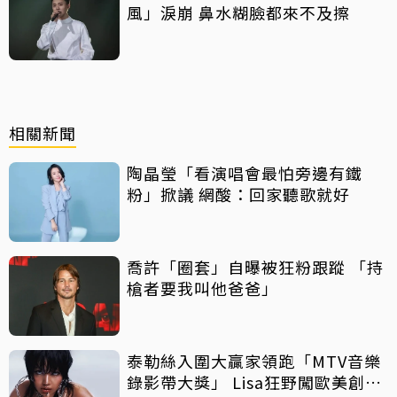
風」淚崩 鼻水糊臉都來不及擦
相關新聞
陶晶瑩「看演唱會最怕旁邊有鐵
粉」掀議 網酸：回家聽歌就好
喬許「圈套」自曝被狂粉跟蹤 「持
槍者要我叫他爸爸」
泰勒絲入圍大贏家領跑「MTV音樂
錄影帶大獎」 Lisa狂野闖歐美創佳