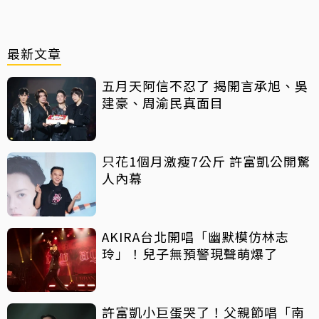
最新文章
五月天阿信不忍了 揭開言承旭、吳
建豪、周渝民真面目
只花1個月激瘦7公斤 許富凱公開驚
人內幕
AKIRA台北開唱「幽默模仿林志
玲」！兒子無預警現聲萌爆了
許富凱小巨蛋哭了！父親節唱「南