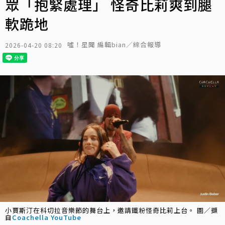
眾「抱緊處理」 怪奇比莉爽到腿
軟跪地
噓！星聞 編輯bian／綜合報導
2026-04-20 08:20
小賈斯汀在科切拉音樂節的舞台上，邀請鐵粉怪奇比莉上台。 圖／擷
自
Coachella YouTube