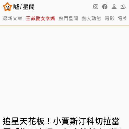
最新文章
王菲愛女李嫣
熱門星聞
藝人動態
電影
電視
追星天花板！小賈斯汀科切拉當