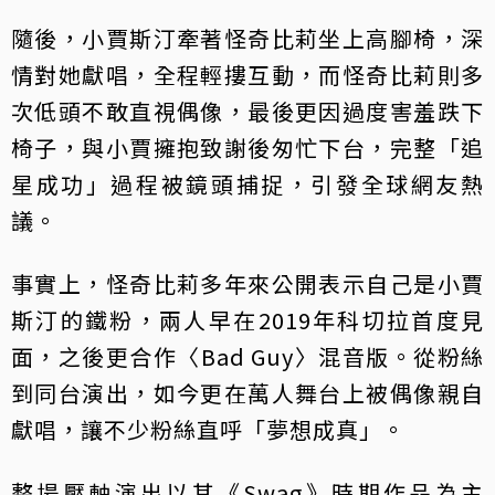
隨後，小賈斯汀牽著怪奇比莉坐上高腳椅，深
情對她獻唱，全程輕摟互動，而怪奇比莉則多
次低頭不敢直視偶像，最後更因過度害羞跌下
椅子，與小賈擁抱致謝後匆忙下台，完整「追
星成功」過程被鏡頭捕捉，引發全球網友熱
議。
事實上，怪奇比莉多年來公開表示自己是小賈
斯汀的鐵粉，兩人早在2019年科切拉首度見
面，之後更合作〈Bad Guy〉混音版。從粉絲
到同台演出，如今更在萬人舞台上被偶像親自
獻唱，讓不少粉絲直呼「夢想成真」。
整場壓軸演出以其《Swag》時期作品為主