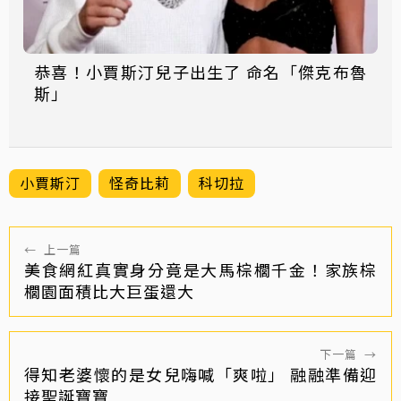
恭喜！小賈斯汀兒子出生了 命名「傑克布魯
斯」
小賈斯汀
怪奇比莉
科切拉
←
上一篇
美食網紅真實身分竟是大馬棕櫚千金！家族棕
櫚園面積比大巨蛋還大
下一篇
→
得知老婆懷的是女兒嗨喊「爽啦」 融融準備迎
接聖誕寶寶