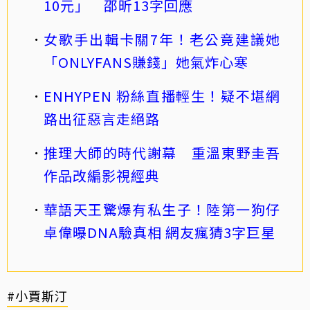
10元」 邵昕13字回應
女歌手出輯卡關7年！老公竟建議她
「ONLYFANS賺錢」她氣炸心寒
ENHYPEN 粉絲直播輕生！疑不堪網
路出征惡言走絕路
推理大師的時代謝幕 重溫東野圭吾
作品改編影視經典
華語天王驚爆有私生子！陸第一狗仔
卓偉曝DNA驗真相 網友瘋猜3字巨星
#小賈斯汀