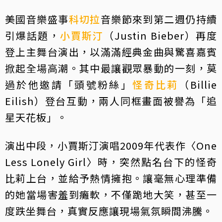
美國音樂盛事
科切拉
音樂節來到第二週仍持續
引爆話題，
小賈斯汀
（Justin Bieber）再度
登上主舞台演出，以滿滿經典金曲與驚喜嘉賓
掀起全場高潮。其中最讓觀眾暴動的一刻，莫
過於他邀請「頭號粉絲」
怪奇比莉
（Billie
Eilish）登台互動，兩人同框畫面被譽為「追
星天花板」。
演出中段，小賈斯汀演唱2009年代表作〈One
Less Lonely Girl〉時，突然點名台下的怪奇
比莉上台，並給予熱情擁抱。讓毫無心理準備
的她當場害羞到癱軟，不僅跪地大笑，甚至一
度跌坐舞台，真實反應讓現場氣氛瞬間沸騰。