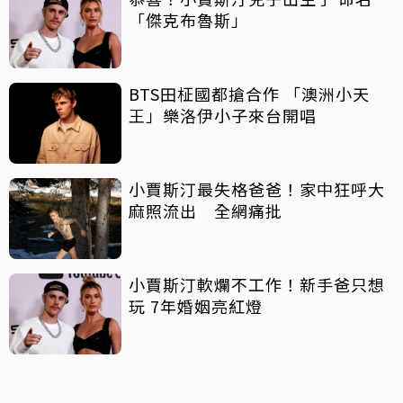
「傑克布魯斯」
BTS田柾國都搶合作 「澳洲小天
王」樂洛伊小子來台開唱
小賈斯汀最失格爸爸！家中狂呼大
麻照流出 全網痛批
小賈斯汀軟爛不工作！新手爸只想
玩 7年婚姻亮紅燈