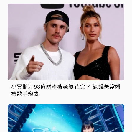
小賈斯汀98億財產被老婆花完？ 缺錢急當婚
禮歌手寵妻