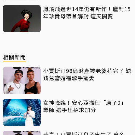
鳳飛飛過世14年仍有新作！塵封15
年珍貴母帶首解封 這天開賣
相關新聞
小賈斯汀98億財產被老婆花完？ 缺
錢急當婚禮歌手寵妻
女神降臨！安心亞擔任「原子2」
導師 選手出招求加分
恭喜！小賈斯汀兒子出生了 命名