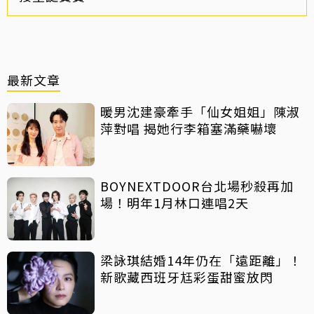
最新文章
暖男沈建豪牽手「仙女姐姐」陳淑
萍對唱 揭她行李箱塞滿藥嚇壞
BOYNEXTDOOR台北場秒殺再加
場！明年1月林口連唱2天
梁詠琪結婚14年仍在「遠距離」！
新歌藏西班牙尪彩蛋甜蜜放閃