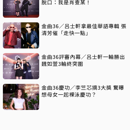
脫口：我是肖查某！
金曲36／呂士軒拿最佳華語專輯 張
清芳催「走快一點」
金曲36評審內幕／呂士軒一輪勝出
魏如萱3輪終突圍
金曲36慶功／李竺芯摘3大獎 驚曝
想母女一起裸泳慶功？