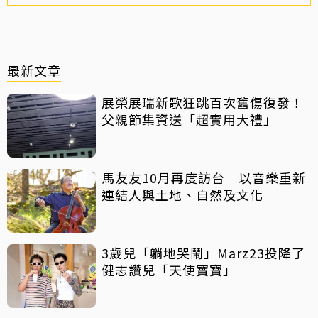
最新文章
展榮展瑞新歌狂跳百次舊傷復發！
父親節集資送「超實用大禮」
馬友友10月再度訪台 以音樂重新
連結人與土地、自然及文化
3歲兒「躺地哭鬧」Marz23投降了
健志讚兒「天使寶寶」