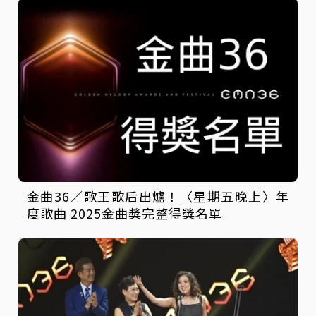
金曲36／歌王歌后出爐！〈星期五晚上〉年
度歌曲 2025金曲獎完整得獎名單