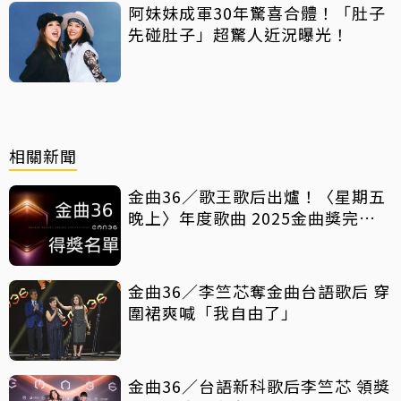
阿妹妹成軍30年驚喜合體！「肚子
先碰肚子」超驚人近況曝光！
相關新聞
金曲36／歌王歌后出爐！〈星期五
晚上〉年度歌曲 2025金曲獎完整
得獎名單
金曲36／李竺芯奪金曲台語歌后 穿
圍裙爽喊「我自由了」
金曲36／台語新科歌后李竺芯 領獎