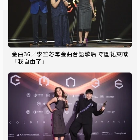
金曲36／李竺芯奪金曲台語歌后 穿圍裙爽喊
「我自由了」