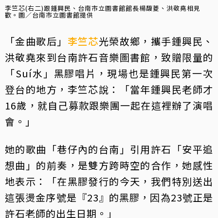
李竺芯(右二)跟鍾興民、台南市立圖書館館長楊馥菱、洪敬堯相見
歡。圖／台南市立圖書館提供
「金曲歌后」
李竺芯
光榮故鄉，攜手鍾興民、
洪敬堯來到台南許石音樂圖書館，致贈限量的
「Suí水」黑膠唱片，現場也是鍾興民第一次
登台的地方，李竺芯說：「當年鍾興民老師才
16歲，就自己募款跟樂團一起在這裡辦了演唱
會。」
她的歌曲「巷仔內的台南」引用許石「安平追
想曲」的前奏，是雙方跨時空的合作，她感性
地表示：「在黑膠發行的今天，我們特別送出
這張燙金序號是『23』的黑膠，因為23號正是
許石老師的出生日期。」