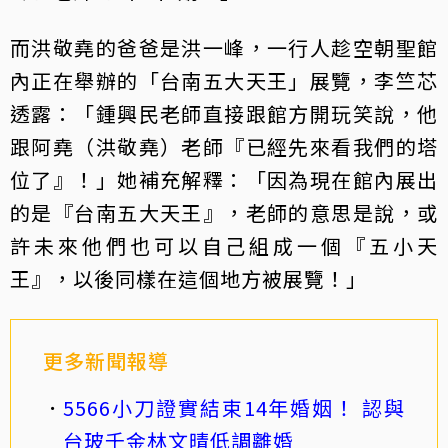
而洪敬堯的爸爸是洪一峰，一行人趁空朝聖館
內正在舉辦的「台南五大天王」展覽，李竺芯
透露：「鍾興民老師直接跟館方開玩笑說，他
跟阿堯（洪敬堯）老師『已經先來看我們的塔
位了』！」她補充解釋：「因為現在館內展出
的是『台南五大天王』，老師的意思是說，或
許未來他們也可以自己組成一個『五小天
王』，以後同樣在這個地方被展覽！」
更多新聞報導
5566小刀證實結束14年婚姻！ 認與
台玻千金林文晴低調離婚