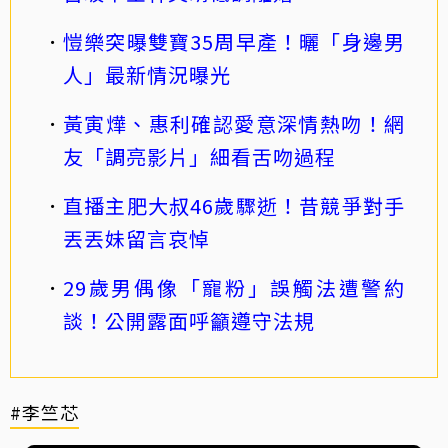
愷樂突曝雙寶35周早產！曬「身邊男
人」最新情況曝光
黃寅燁、惠利確認愛意深情熱吻！網
友「調亮影片」細看舌吻過程
直播主肥大叔46歲驟逝！昔競爭對手
丟丟妹留言哀悼
29歲男偶像「寵粉」誤觸法遭警約
談！公開露面呼籲遵守法規
#李竺芯